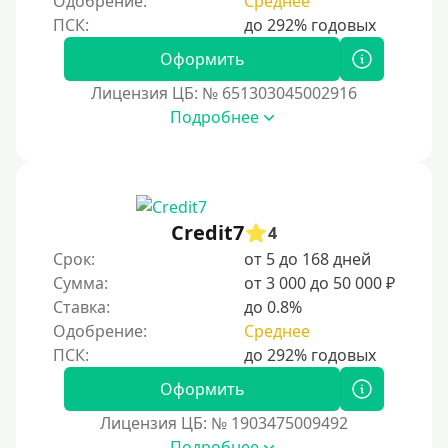
Одобрение:
Среднее
Тинькофф
На карту Кукуруза
Оформить
Маэстро
Лицензия ЦБ: № 651303045002916
Мир
Подробнее
Сбербанк
Моментум (Momentum)
С помощью платформы Контакт (Contact)
Credit7
Золотая Корона
4
Срок:
от 5 до 168 дней
С помощью системы быстрых платежей (СБП)
Сумма:
от 3 000 до 50 000 ₽
Ставка:
до 0.8%
Способы получения
Одобрение:
Среднее
Без активации сервиса
Оформить
Без участия банков
Лицензия ЦБ: № 1903475009492
На сберкнижку
Подробнее