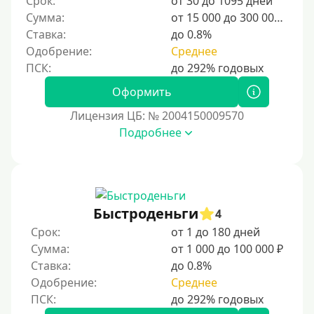
Срок:
от 30 до 1095 дней
Категории заемщиков
Сумма:
от 15 000 до 300 000 ₽
Ставка:
до 0.8%
Несовершеннолетним
Одобрение:
Среднее
Студентам
Для мужчин
Оформить
Женский займ
Лицензия ЦБ: № 2004150009570
Подробнее
Мамам в декрете
Без прописки
Без регистрации
С временной регистрацией
Быстроденьги
4
Банкротам
Срок:
от 1 до 180 дней
Без подтверждения личности
Сумма:
от 1 000 до 100 000 ₽
Ставка:
до 0.8%
Пенсионерам
Одобрение:
Среднее
Пенсионерам до 70 лет