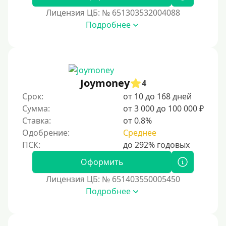
По паспорту
Лицензия ЦБ: № 651303532004088
Без паспорта
Подробнее
По фото
Без фото
Без подтверждения дохода
Joymoney
4
Без справок и поручителей
Срок:
от 10 до 168 дней
Без посредников
Сумма:
от 3 000 до 100 000 ₽
Ставка:
от 0.8%
Процент
Одобрение:
Среднее
Под 1 %
Оформить
С пролонгацией (продлением)
Лицензия ЦБ: № 651403550005450
Под высокий процент
Подробнее
Без комиссии
В рассрочку