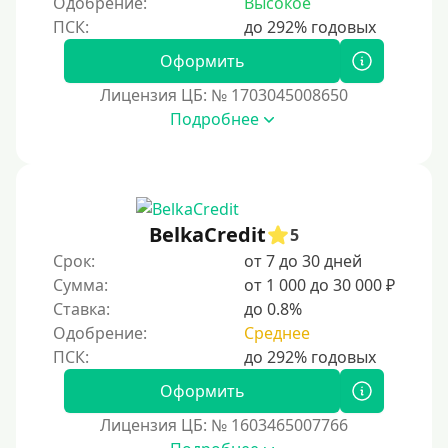
Одобрение:
Высокое
4 года
5 лет
Оформить
Краткосрочные
Лицензия ЦБ: № 1703045008650
Долгосрочные
Подробнее
Принятие решения
За 1 минуту
BelkaCredit
5
За 2 минуты
Срок:
от 7 до 30 дней
За 3 минуты
Сумма:
от 1 000 до 30 000 ₽
Ставка:
до 0.8%
За 5 минут
Одобрение:
Среднее
За 10 минут
За 15 минут
Оформить
За час
Лицензия ЦБ: № 1603465007766
Срочные