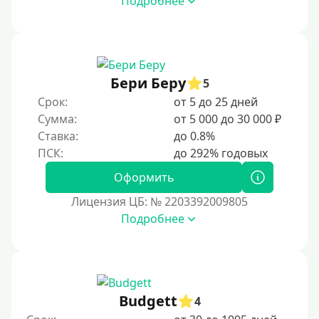
Подробнее
Моментальные онлайн
Экспресс
В день обращения
Бери Беру
5
Возраст
Срок:
от 5 до 25 дней
Сумма:
от 5 000 до 30 000 ₽
С 17 лет
Ставка:
до 0.8%
С 18 лет
Оформить
С 19 лет
Лицензия ЦБ: № 2203392009805
С 20 лет
Подробнее
С 21 года
С 22 лет
С 23 лет
С 25 лет
Budgett
4