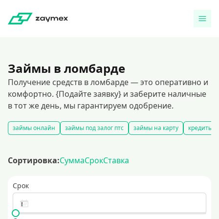
Займы в ломбарде
Получение средств в ломбарде — это оперативно и
комфортно. {Подайте заявку} и заберите наличные
в тот же день, мы гарантируем одобрение.
займы онлайн
займы под залог птс
займы на карту
кредиты ч
Сортировка:
Сумма
Срок
Ставка
Срок