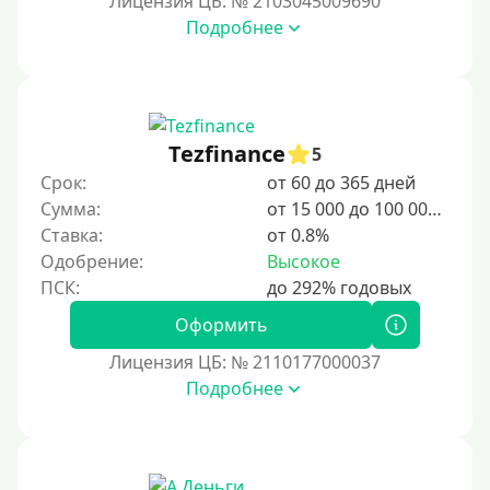
Лицензия ЦБ: № 2103045009690
Подробнее
Срок
1 день
2 дня
Tezfinance
5
3 дня
Срок:
от 60 до 365 дней
5 дней
Сумма:
от 15 000 до 100 000 ₽
На неделю
Ставка:
от 0.8%
Одобрение:
Высокое
10 дней
2 недели
Оформить
15 дней
Лицензия ЦБ: № 2110177000037
20 дней
Подробнее
21 день
На месяц
30 дней без процентов