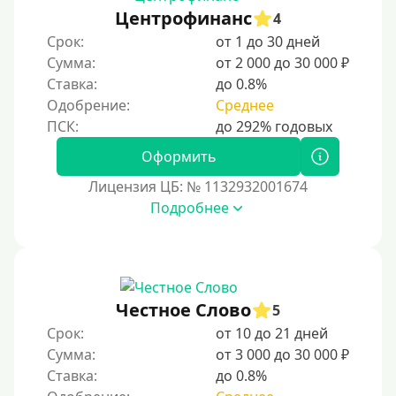
200000 руб
Центрофинанс
4
250000 руб
Срок:
от 1 до 30 дней
300000 руб
Сумма:
от 2 000 до 30 000 ₽
Ставка:
до 0.8%
500000 руб
Одобрение:
Среднее
1000000 руб
Мини займы
Оформить
На большую сумму
Лицензия ЦБ: № 1132932001674
Подробнее
Банковские карты и платежные системы
Мастеркард
С помощью системы Юнистрим
Честное Слово
5
На Вебмани
Срок:
от 10 до 21 дней
ВТБ
Сумма:
от 3 000 до 30 000 ₽
Виза (Visa)
Ставка:
до 0.8%