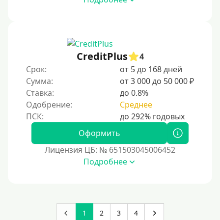
На дом срочно
Не выходя из дома
Без посещения офиса
В офисе
CreditPlus
4
В ломбарде
Срок:
от 5 до 168 дней
Сумма:
от 3 000 до 50 000 ₽
Роботы займов
Ставка:
до 0.8%
Перевод средств на карту через Telegram
Одобрение:
Среднее
Бесплатное использование без списания средств с
карты.
Оформить
Денежным переводом
Лицензия ЦБ: № 651503045006452
По СМС
Подробнее
На электронный кошелек
На Юмани (ЮMoney)
На Яндекс Деньги
1
2
3
4
Без привязки карты