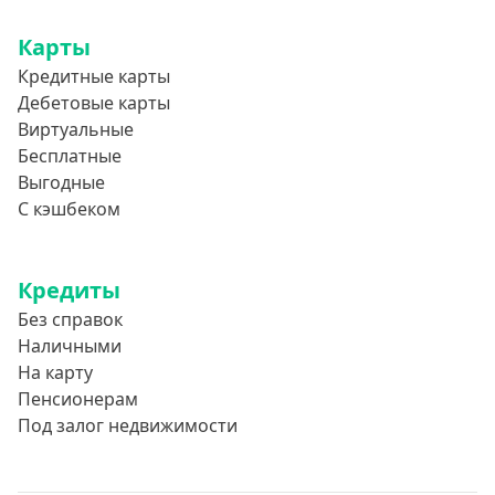
Привет Сосед
Квику
Карты
Кредитные карты
А-Деньги
Дебетовые карты
Аполлон займ
Виртуальные
Веб-Займ
Бесплатные
Выгодные
Лайм Займ
С кэшбеком
Доброзайм
Деньги мгновенно
Кредиты
Без справок
Наличными
На карту
Пенсионерам
Под залог недвижимости