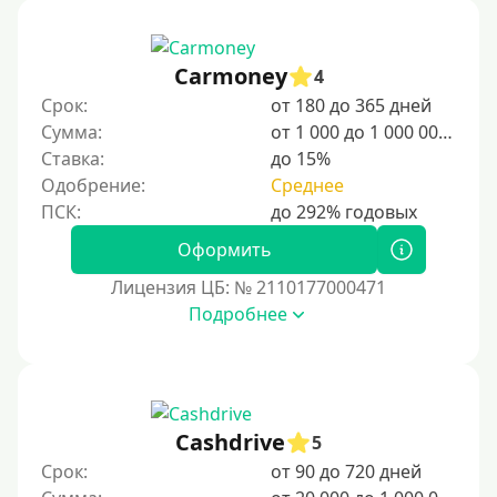
Для иностранных граждан, проживающих в
Армении, важно ознакомиться с местными законами
и правилами пребывания. Знание визовых
Carmoney
4
требований, условий регистрации и возможностей
Срок:
от 180 до 365 дней
трудоустройства поможет адаптироваться в стране.
Армения предлагает гостеприимную атмосферу,
Сумма:
от 1 000 до 1 000 000 ₽
богатую культуру и разнообразные возможности для
Ставка:
до 15%
работы и учебы.
Одобрение:
Среднее
Для граждан Узбекистана, проживающих за рубежом
Для граждан СНГ
Оформить
Лицензия ЦБ: № 2110177000471
Сумма (рублей)
Подробнее
100 руб
200 руб
300 руб
Cashdrive
5
400 руб
Срок:
от 90 до 720 дней