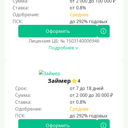
Сумма:
от 2 000 до 100 000 ₽
восстановить доверие кредиторов.
Ставка:
от 0.8%
Для погашения других кредитов
Одобрение:
Среднее
До зарплаты
Для ИП
Оформить
Для бизнеса
Лицензия ЦБ: № 1503140006946
Подробнее
Документы
Без документов
По ИНН
Займер
4
По загранпаспорту
Срок:
от 7 до 18 дней
По военному билету
Сумма:
от 2 000 до 30 000 ₽
Ставка:
от 0.8%
По водительскому удостоверению
Одобрение:
Среднее
По СНИЛСу
Без СНИЛСа
Оформить