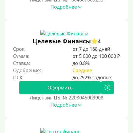
15000 руб
Подробнее
20000 руб
25000 руб
30000 руб
30000 руб на год
Целевые Финансы
4
35000 руб
Срок:
от 7 до 168 дней
Сумма:
от 5 000 до 100 000 ₽
40000 руб
Ставка:
до 0.8%
50000 руб
Одобрение:
Среднее
60000 руб
70000 руб
Оформить
80000 руб
Лицензия ЦБ: № 2203045009908
Подробнее
90000 руб
100000 руб
150000 руб