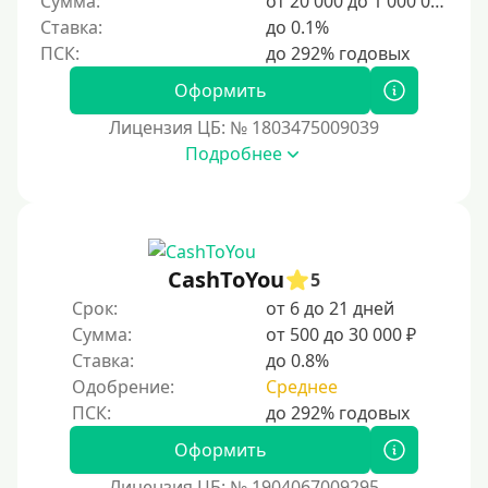
Сумма:
от 20 000 до 1 000 000 ₽
500 руб
Ставка:
до 0.1%
1000 руб
1500 руб
Оформить
2000 руб
Лицензия ЦБ: № 1803475009039
2500 руб
Подробнее
3000 руб
4000 руб
5000 руб
CashToYou
5
6000 руб
Срок:
от 6 до 21 дней
7000 руб
Сумма:
от 500 до 30 000 ₽
8000 руб
Ставка:
до 0.8%
9000 руб
Одобрение:
Среднее
10000 руб
Оформить
12000 руб
Лицензия ЦБ: № 1904067009295