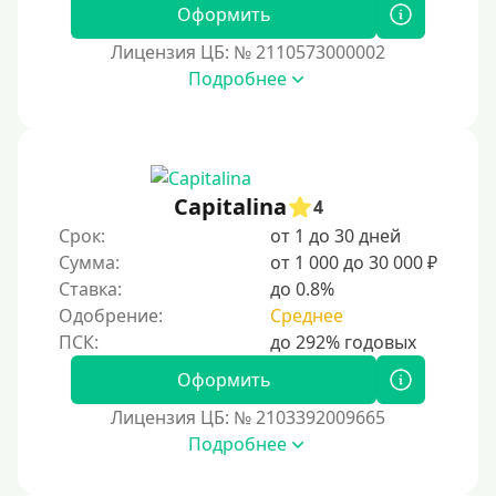
Пенсионерам до 75 лет
Оформить
Пенсионерам до 80 лет
Лицензия ЦБ: № 2110573000002
Пенсионерам до 85 лет
Подробнее
Безработным
Даже бомжам
Без упоминания места трудоустройства
Capitalina
4
Для иностранных граждан
Срок:
от 1 до 30 дней
Для лиц, имеющих гражданство других государств,
Сумма:
от 1 000 до 30 000 ₽
находящихся на территории Украины
Ставка:
до 0.8%
Для граждан других стран, проживающих в
Одобрение:
Среднее
Казахстане
Для граждан других стран, прибывающих в
Оформить
Кыргызстан
Лицензия ЦБ: № 2103392009665
Для граждан Таджикистана, проживающих за
Подробнее
рубежом
Для граждан Беларуси, проживающих за рубежом