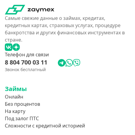
На карту
Карта с нулевым остатком
Самые свежие данные о займах, кредитах,
На дебетовую карту
кредитных картах, страховых услугах, процедуре
На кредитную карту
банкротства и других финансовых инструментах в
На виртуальную карту
стране.
На неименную карту
Телефон для связи
На именную карту
8 804 700 03 11
На зарплатную карту
Звонок бесплатный
Перевод на чужую карту без подтверждения
Займы
Похожие МФО
Онлайн
Без процентов
Как еКапуста
На карту
Наподобие Займера
Под залог ПТС
Сложности с кредитной историей
Словно Золотая Корона