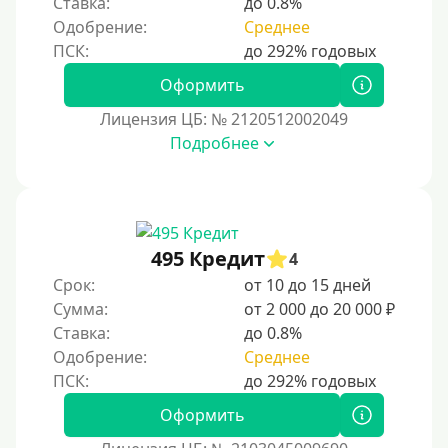
Ставка:
до 0.8%
Без обмана
Одобрение:
Среднее
Без предоплат
Без электронной почты
Оформить
С автоматическим одобрением
Лицензия ЦБ: № 2120512002049
Подробнее
Без номера телефона
На телефон
Бесплатно и без подписок
Без звонков и проверок
495 Кредит
4
Онлайн круглосуточно
Срок:
от 10 до 15 дней
Ночью
Сумма:
от 2 000 до 20 000 ₽
Ставка:
до 0.8%
На карту круглосуточно
Одобрение:
Среднее
24/7
Деньги в долг
Оформить
В долг на карту