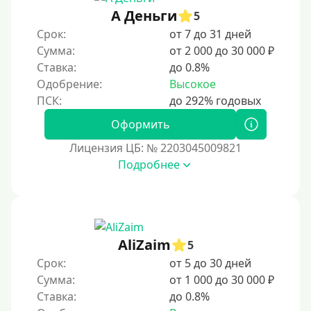
А Деньги
2 месяца
5
Срок:
от 7 до 31 дней
60 дней
Сумма:
от 2 000 до 30 000 ₽
3 месяца
Ставка:
до 0.8%
90 дней
Одобрение:
Высокое
100 дней
Оформить
4 месяца
Лицензия ЦБ: № 2203045009821
5 месяцев
Подробнее
На полгода
180 дней
10 месяцев
Год
AliZaim
5
365 дней
Срок:
от 5 до 30 дней
Сумма:
от 1 000 до 30 000 ₽
2 года
Ставка:
до 0.8%
3 года