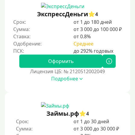
С ежемесячным платежом
ЭкспрессДеньги
Бесплатно
4
Срок:
от 1 до 180 дней
Под низкий процент
Сумма:
от 3 000 до 100 000 ₽
Без процентов
Ставка:
от 0.8%
Первый кредит без переплаты
Одобрение:
Среднее
Без процентов на 30 дней
Оформить
Под 0 %
Лицензия ЦБ: № 2120512002049
Условия
Подробнее
С опцией досрочного погашения части долга
Без страховок и комиссий
Со страховкой
Займы.рф
4
Повторный
Срок:
от 1 до 30 дней
Сумма:
от 3 000 до 30 000 ₽
Надежные