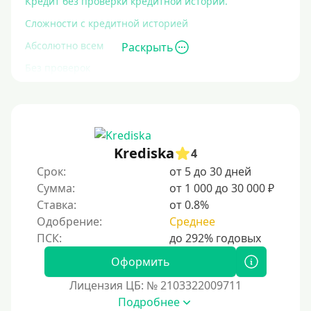
Кредит без проверки кредитной истории.
Сложности с кредитной историей
Абсолютно всем
Раскрыть
Без проверок
Со 100% одобрением
Без отказа
На карту без отказа
Krediska
4
С просрочками
Срок:
от 5 до 30 дней
Сумма:
от 1 000 до 30 000 ₽
Залог
Ставка:
от 0.8%
Одобрение:
Среднее
Под залог ПТС
Без залога
Оформить
Под залог
Лицензия ЦБ: № 2103322009711
Под залог недвижимости
Подробнее