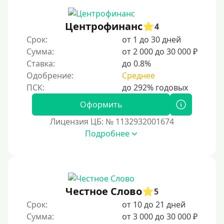
150000 руб
200000 руб
Центрофинанс
4
250000 руб
Срок:
от 1 до 30 дней
300000 руб
Сумма:
от 2 000 до 30 000 ₽
Ставка:
до 0.8%
500000 руб
Одобрение:
Среднее
1000000 руб
Мини займы
Оформить
На большую сумму
Лицензия ЦБ: № 1132932001674
Подробнее
Банковские карты и платежные системы
Мастеркард
С помощью системы Юнистрим
Честное Слово
5
На Вебмани
Срок:
от 10 до 21 дней
ВТБ
Сумма:
от 3 000 до 30 000 ₽