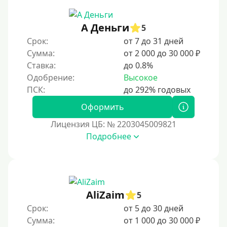
30 дней без процентов
А Деньги
2 месяца
5
Срок:
от 7 до 31 дней
60 дней
Сумма:
от 2 000 до 30 000 ₽
3 месяца
Ставка:
до 0.8%
90 дней
Одобрение:
Высокое
100 дней
Оформить
4 месяца
Лицензия ЦБ: № 2203045009821
5 месяцев
Подробнее
На полгода
180 дней
10 месяцев
Год
AliZaim
5
365 дней
Срок:
от 5 до 30 дней
Сумма:
от 1 000 до 30 000 ₽
2 года