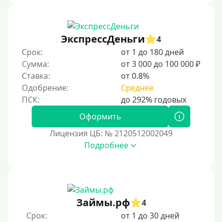
В рассрочку
С ежемесячным платежом
ЭкспрессДеньги
Бесплатно
4
Срок:
от 1 до 180 дней
Под низкий процент
Сумма:
от 3 000 до 100 000 ₽
Без процентов
Ставка:
от 0.8%
Первый кредит без переплаты
Одобрение:
Среднее
Без процентов на 30 дней
Оформить
Под 0 %
Лицензия ЦБ: № 2120512002049
Условия
Подробнее
С опцией досрочного погашения части долга
Без страховок и комиссий
Со страховкой
Займы.рф
4
Повторный
Срок:
от 1 до 30 дней