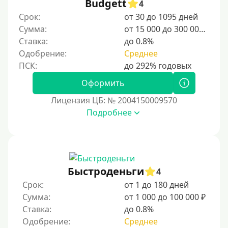
Budgett
4
Срок:
от 30 до 1095 дней
Категории заемщиков
Сумма:
от 15 000 до 300 000 ₽
Ставка:
до 0.8%
Несовершеннолетним
Одобрение:
Среднее
Студентам
Для мужчин
Оформить
Женский займ
Лицензия ЦБ: № 2004150009570
Подробнее
Мамам в декрете
Без прописки
Без регистрации
С временной регистрацией
Быстроденьги
4
Банкротам
Срок:
от 1 до 180 дней
Без подтверждения личности
Сумма:
от 1 000 до 100 000 ₽
Ставка:
до 0.8%
Пенсионерам
Одобрение:
Среднее