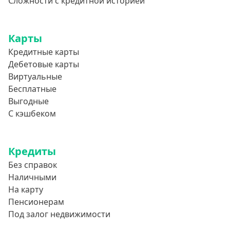
Сложности с кредитной историей
Словно Золотая Корона
Привет Сосед
Квику
Карты
Кредитные карты
А-Деньги
Дебетовые карты
Аполлон займ
Виртуальные
Веб-Займ
Бесплатные
Выгодные
Лайм Займ
С кэшбеком
Доброзайм
Деньги мгновенно
Кредиты
Без справок
Наличными
На карту
Пенсионерам
Под залог недвижимости