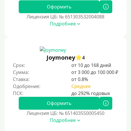
Без СНИЛСа
Оформить
По паспорту
Лицензия ЦБ: № 651303532004088
Без паспорта
Подробнее
По фото
Без фото
Без подтверждения дохода
Joymoney
4
Без справок и поручителей
Срок:
от 10 до 168 дней
Без посредников
Сумма:
от 3 000 до 100 000 ₽
Ставка:
от 0.8%
Процент
Одобрение:
Среднее
Под 1 %
Оформить
С пролонгацией (продлением)
Лицензия ЦБ: № 651403550005450
Под высокий процент
Подробнее
Без комиссии