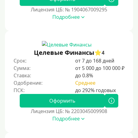
12000 руб
Лицензия ЦБ: № 1904067009295
15000 руб
Подробнее
20000 руб
25000 руб
30000 руб
30000 руб на год
Целевые Финансы
4
35000 руб
Срок:
от 7 до 168 дней
Сумма:
от 5 000 до 100 000 ₽
40000 руб
Ставка:
до 0.8%
50000 руб
Одобрение:
Среднее
60000 руб
70000 руб
Оформить
80000 руб
Лицензия ЦБ: № 2203045009908
Подробнее
90000 руб
100000 руб