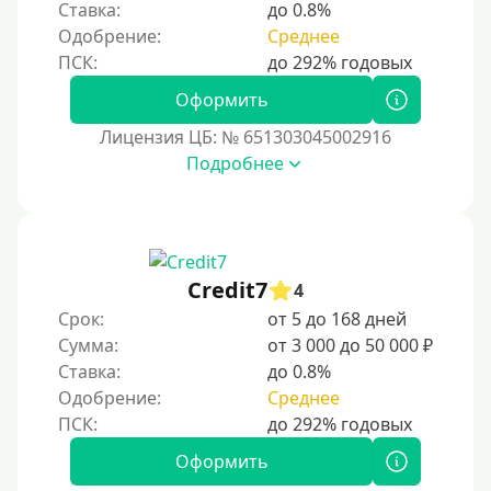
Виза (Visa)
Ставка:
до 0.8%
Одобрение:
Среднее
Тинькофф
На карту Кукуруза
Оформить
Маэстро
Лицензия ЦБ: № 651303045002916
Мир
Подробнее
Сбербанк
Моментум (Momentum)
С помощью платформы Контакт (Contact)
Credit7
Золотая Корона
4
Срок:
от 5 до 168 дней
С помощью системы быстрых платежей (СБП)
Сумма:
от 3 000 до 50 000 ₽
Ставка:
до 0.8%
Способы получения
Одобрение:
Среднее
Без активации сервиса
Оформить
Без участия банков