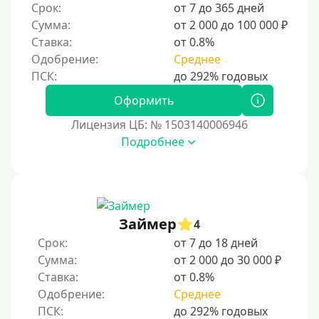
Срок:
от 7 до 365 дней
ответственное финансовое поведение поможет
Сумма:
от 2 000 до 100 000 ₽
восстановить доверие кредиторов.
Ставка:
от 0.8%
Для погашения других кредитов
Одобрение:
Среднее
До зарплаты
Для ИП
Оформить
Для бизнеса
Лицензия ЦБ: № 1503140006946
Подробнее
Документы
Без документов
По ИНН
Займер
4
По загранпаспорту
Срок:
от 7 до 18 дней
По военному билету
Сумма:
от 2 000 до 30 000 ₽
Ставка:
от 0.8%
По водительскому удостоверению
Одобрение:
Среднее
По СНИЛСу