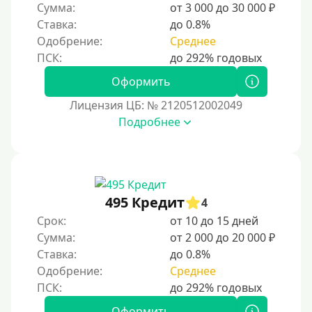
Сумма:
от 3 000 до 30 000 ₽
Надежные
Ставка:
до 0.8%
Без обмана
Одобрение:
Среднее
Без предоплат
Без электронной почты
Оформить
С автоматическим одобрением
Лицензия ЦБ: № 2120512002049
Подробнее
Без номера телефона
На телефон
Бесплатно и без подписок
Без звонков и проверок
495 Кредит
4
Онлайн круглосуточно
Срок:
от 10 до 15 дней
Ночью
Сумма:
от 2 000 до 20 000 ₽
Ставка:
до 0.8%
На карту круглосуточно
Одобрение:
Среднее
24/7
Деньги в долг
Оформить