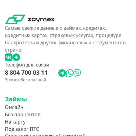
Без карты
На карту
Карта с нулевым остатком
Самые свежие данные о займах, кредитах,
На дебетовую карту
кредитных картах, страховых услугах, процедуре
На кредитную карту
банкротства и других финансовых инструментах в
На виртуальную карту
стране.
На неименную карту
Телефон для связи
На именную карту
8 804 700 03 11
На зарплатную карту
Звонок бесплатный
Перевод на чужую карту без подтверждения
Займы
Похожие МФО
Онлайн
Без процентов
Как еКапуста
На карту
Наподобие Займера
Под залог ПТС