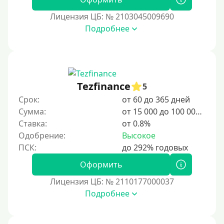
В долг на карту
Лицензия ЦБ: № 2103045009690
Подробнее
Срок
1 день
2 дня
Tezfinance
5
3 дня
Срок:
от 60 до 365 дней
5 дней
Сумма:
от 15 000 до 100 000 ₽
На неделю
Ставка:
от 0.8%
Одобрение:
Высокое
10 дней
2 недели
Оформить
15 дней
Лицензия ЦБ: № 2110177000037
20 дней
Подробнее
21 день
На месяц