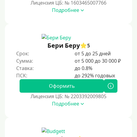
Лицензия ЦБ: № 1603465007766
Срочные
Подробнее
Моментальные онлайн
Экспресс
В день обращения
Бери Беру
5
Возраст
Срок:
от 5 до 25 дней
Сумма:
от 5 000 до 30 000 ₽
С 17 лет
Ставка:
до 0.8%
С 18 лет
Оформить
С 19 лет
Лицензия ЦБ: № 2203392009805
С 20 лет
Подробнее
С 21 года
С 22 лет
С 23 лет
С 25 лет