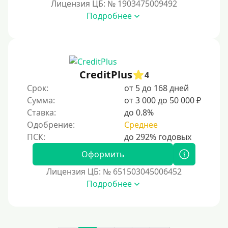
Лицензия ЦБ: № 1903475009492
На сберкнижку
Подробнее
На дом срочно
Не выходя из дома
Без посещения офиса
В офисе
CreditPlus
4
В ломбарде
Срок:
от 5 до 168 дней
Сумма:
от 3 000 до 50 000 ₽
Роботы займов
Ставка:
до 0.8%
Перевод средств на карту через Telegram
Одобрение:
Среднее
Бесплатное использование без списания средств с
карты.
Оформить
Денежным переводом
Лицензия ЦБ: № 651503045006452
По СМС
Подробнее
На электронный кошелек
На Юмани (ЮMoney)
На Яндекс Деньги