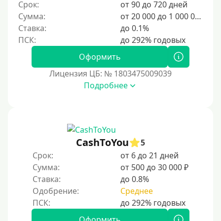
400 руб
Срок:
от 90 до 720 дней
Сумма:
от 20 000 до 1 000 000 ₽
500 руб
Ставка:
до 0.1%
1000 руб
1500 руб
Оформить
2000 руб
Лицензия ЦБ: № 1803475009039
2500 руб
Подробнее
3000 руб
4000 руб
5000 руб
CashToYou
5
6000 руб
Срок:
от 6 до 21 дней
7000 руб
Сумма:
от 500 до 30 000 ₽
8000 руб
Ставка:
до 0.8%
9000 руб
Одобрение:
Среднее
10000 руб
Оформить