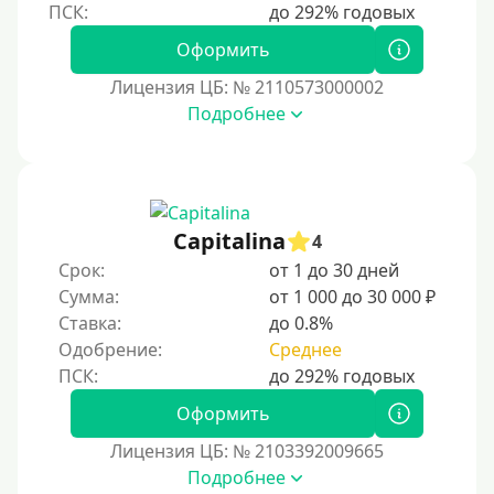
Пенсионерам до 70 лет
Пенсионерам до 75 лет
Оформить
Пенсионерам до 80 лет
Лицензия ЦБ: № 2110573000002
Пенсионерам до 85 лет
Подробнее
Безработным
Даже бомжам
Без упоминания места трудоустройства
Capitalina
4
Для иностранных граждан
Срок:
от 1 до 30 дней
Для лиц, имеющих гражданство других государств,
Сумма:
от 1 000 до 30 000 ₽
находящихся на территории Украины
Ставка:
до 0.8%
Для граждан других стран, проживающих в
Одобрение:
Среднее
Казахстане
Для граждан других стран, прибывающих в
Оформить
Кыргызстан
Лицензия ЦБ: № 2103392009665
Для граждан Таджикистана, проживающих за
Подробнее
рубежом