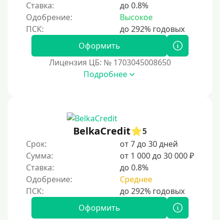
Ставка:
до 0.8%
3 года
Одобрение:
Высокое
4 года
5 лет
Оформить
Краткосрочные
Лицензия ЦБ: № 1703045008650
Долгосрочные
Подробнее
Принятие решения
За 1 минуту
BelkaCredit
5
За 2 минуты
Срок:
от 7 до 30 дней
За 3 минуты
Сумма:
от 1 000 до 30 000 ₽
Ставка:
до 0.8%
За 5 минут
Одобрение:
Среднее
За 10 минут
За 15 минут
Оформить
За час