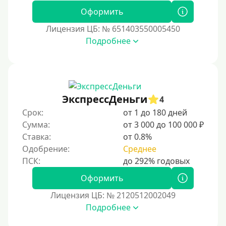
Без СНИЛСа
Оформить
По паспорту
Лицензия ЦБ: № 651403550005450
Без паспорта
Подробнее
По фото
Без фото
Без подтверждения дохода
ЭкспрессДеньги
4
Без справок и поручителей
Срок:
от 1 до 180 дней
Без посредников
Сумма:
от 3 000 до 100 000 ₽
Ставка:
от 0.8%
Процент
Одобрение:
Среднее
Под 1 %
Оформить
С пролонгацией (продлением)
Лицензия ЦБ: № 2120512002049
Под высокий процент
Подробнее
Без комиссии