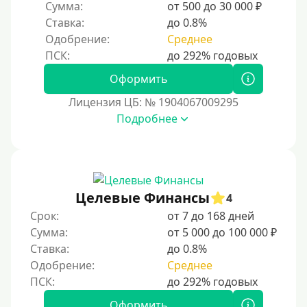
400 руб
Сумма:
от 500 до 30 000 ₽
Ставка:
до 0.8%
500 руб
Одобрение:
Среднее
1000 руб
1500 руб
Оформить
2000 руб
Лицензия ЦБ: № 1904067009295
2500 руб
Подробнее
3000 руб
4000 руб
5000 руб
Целевые Финансы
4
6000 руб
Срок:
от 7 до 168 дней
7000 руб
Сумма:
от 5 000 до 100 000 ₽
8000 руб
Ставка:
до 0.8%
9000 руб
Одобрение:
Среднее
10000 руб
Оформить