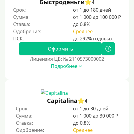
Быстроденьги
4
Срок:
от 1 до 180 дней
Категории заемщиков
Сумма:
от 1 000 до 100 000 ₽
Ставка:
до 0.8%
Несовершеннолетним
Одобрение:
Среднее
Студентам
Для мужчин
Оформить
Женский займ
Лицензия ЦБ: № 2110573000002
Подробнее
Мамам в декрете
Без прописки
Без регистрации
С временной регистрацией
Capitalina
4
Банкротам
Срок:
от 1 до 30 дней
Без подтверждения личности
Сумма:
от 1 000 до 30 000 ₽
Ставка:
до 0.8%
Пенсионерам
Одобрение:
Среднее