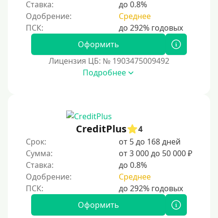
Виза (Visa)
Ставка:
до 0.8%
Одобрение:
Среднее
Тинькофф
На карту Кукуруза
Оформить
Маэстро
Лицензия ЦБ: № 1903475009492
Мир
Подробнее
Сбербанк
Моментум (Momentum)
С помощью платформы Контакт (Contact)
CreditPlus
Золотая Корона
4
Срок:
от 5 до 168 дней
С помощью системы быстрых платежей (СБП)
Сумма:
от 3 000 до 50 000 ₽
Ставка:
до 0.8%
Способы получения
Одобрение:
Среднее
Без активации сервиса
Оформить
Без участия банков