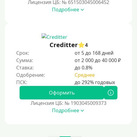
Лицензия ЦБ: № 651503045006452
На сберкнижку
Подробнее
На дом срочно
Не выходя из дома
Без посещения офиса
В офисе
Creditter
4
В ломбарде
Срок:
от 5 до 168 дней
Сумма:
от 2 000 до 40 000 ₽
Роботы займов
Ставка:
до 0.8%
Перевод средств на карту через Telegram
Одобрение:
Среднее
Бесплатное использование без списания средств с
карты.
Оформить
Денежным переводом
Лицензия ЦБ: № 1903045009373
По СМС
Подробнее
На электронный кошелек
На Юмани (ЮMoney)
На Яндекс Деньги