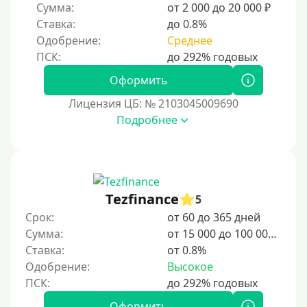
Сумма:
от 2 000 до 20 000 ₽
Надежные
Ставка:
до 0.8%
Без обмана
Одобрение:
Среднее
Без предоплат
Без электронной почты
Оформить
С автоматическим одобрением
Лицензия ЦБ: № 2103045009690
Подробнее
Без номера телефона
На телефон
Бесплатно и без подписок
Без звонков и проверок
Tezfinance
5
Онлайн круглосуточно
Срок:
от 60 до 365 дней
Ночью
Сумма:
от 15 000 до 100 000 ₽
Ставка:
от 0.8%
На карту круглосуточно
Одобрение:
Высокое
24/7
Деньги в долг
Оформить