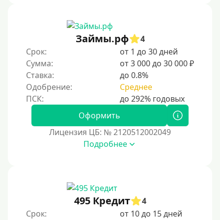
В рассрочку
С ежемесячным платежом
Займы.рф
Бесплатно
4
Срок:
от 1 до 30 дней
Под низкий процент
Сумма:
от 3 000 до 30 000 ₽
Без процентов
Ставка:
до 0.8%
Первый кредит без переплаты
Одобрение:
Среднее
Без процентов на 30 дней
Оформить
Под 0 %
Лицензия ЦБ: № 2120512002049
Условия
Подробнее
С опцией досрочного погашения части долга
Без страховок и комиссий
Со страховкой
495 Кредит
4
Повторный
Срок:
от 10 до 15 дней