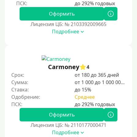
Пенсионерам до 70 лет
Пенсионерам до 75 лет
Оформить
Пенсионерам до 80 лет
Лицензия ЦБ: № 2103392009665
Пенсионерам до 85 лет
Подробнее
Безработным
Даже бомжам
Без упоминания места трудоустройства
Carmoney
4
Для иностранных граждан
Срок:
от 180 до 365 дней
Для лиц, имеющих гражданство других государств,
Сумма:
от 1 000 до 1 000 000 ₽
находящихся на территории Украины
Ставка:
до 15%
Для граждан других стран, проживающих в
Одобрение:
Среднее
Казахстане
Для граждан других стран, прибывающих в
Оформить
Кыргызстан
Лицензия ЦБ: № 2110177000471
Для граждан Таджикистана, проживающих за
Подробнее
рубежом