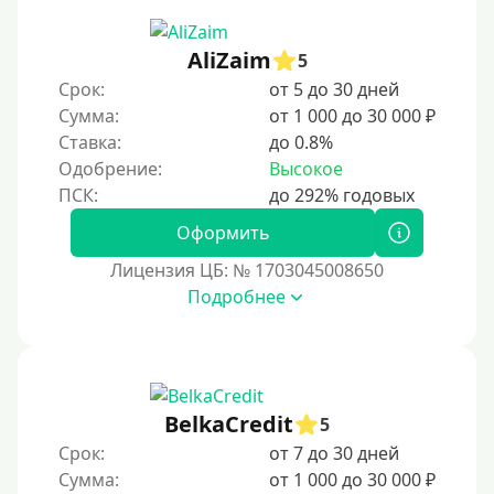
30 дней без процентов
AliZaim
2 месяца
5
Срок:
от 5 до 30 дней
60 дней
Сумма:
от 1 000 до 30 000 ₽
3 месяца
Ставка:
до 0.8%
90 дней
Одобрение:
Высокое
100 дней
Оформить
4 месяца
Лицензия ЦБ: № 1703045008650
5 месяцев
Подробнее
На полгода
180 дней
10 месяцев
Год
BelkaCredit
5
365 дней
Срок:
от 7 до 30 дней
Сумма:
от 1 000 до 30 000 ₽
2 года