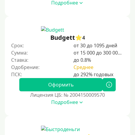
Подробнее
Срочные
Моментальные онлайн
Экспресс
Budgett
В день обращения
4
Срок:
от 30 до 1095 дней
Возраст
Сумма:
от 15 000 до 300 000 ₽
Ставка:
до 0.8%
С 17 лет
Одобрение:
Среднее
С 18 лет
Оформить
С 19 лет
Лицензия ЦБ: № 2004150009570
С 20 лет
Подробнее
С 21 года
С 22 лет
С 23 лет
С 25 лет