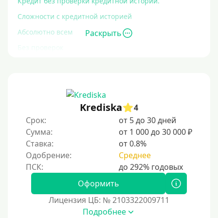
Кредит без проверки кредитной истории.
Сложности с кредитной историей
Абсолютно всем
Раскрыть
Без проверок
Со 100% одобрением
Без отказа
На карту без отказа
Krediska
4
С просрочками
Срок:
от 5 до 30 дней
Сумма:
от 1 000 до 30 000 ₽
Залог
Ставка:
от 0.8%
Одобрение:
Среднее
Под залог ПТС
Без залога
Оформить
Под залог
Лицензия ЦБ: № 2103322009711
Под залог недвижимости
Подробнее