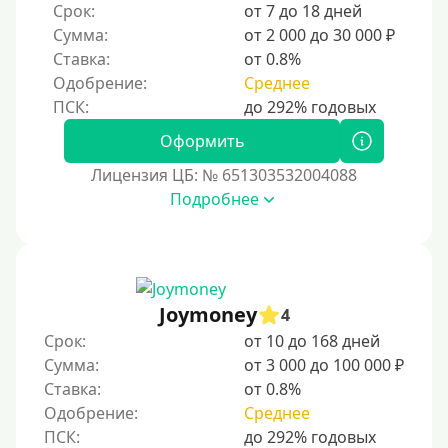
Срок:
от 7 до 18 дней
ответственное финансовое поведение поможет
Сумма:
от 2 000 до 30 000 ₽
восстановить доверие кредиторов.
Ставка:
от 0.8%
Для погашения других кредитов
Одобрение:
Среднее
До зарплаты
Для ИП
Оформить
Для бизнеса
Лицензия ЦБ: № 651303532004088
Подробнее
Документы
Без документов
По ИНН
Joymoney
4
По загранпаспорту
Срок:
от 10 до 168 дней
По военному билету
Сумма:
от 3 000 до 100 000 ₽
Ставка:
от 0.8%
По водительскому удостоверению
Одобрение:
Среднее
По СНИЛСу