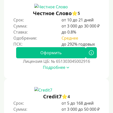
150000 руб
200000 руб
Честное Слово
5
250000 руб
Срок:
от 10 до 21 дней
300000 руб
Сумма:
от 3 000 до 30 000 ₽
Ставка:
до 0.8%
500000 руб
Одобрение:
Среднее
1000000 руб
Мини займы
Оформить
На большую сумму
Лицензия ЦБ: № 651303045002916
Подробнее
Банковские карты и платежные системы
Мастеркард
С помощью системы Юнистрим
Credit7
4
На Вебмани
Срок:
от 5 до 168 дней
ВТБ
Сумма:
от 3 000 до 50 000 ₽