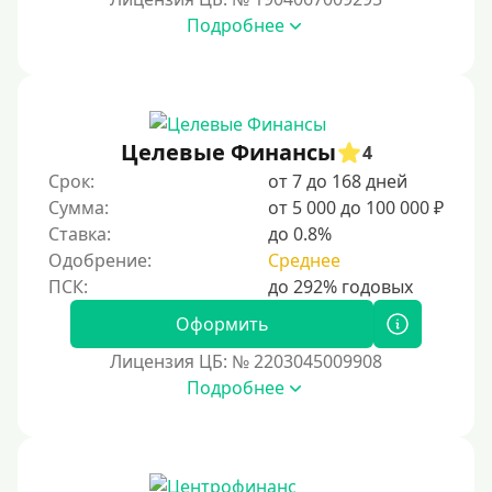
15000 руб
Подробнее
20000 руб
25000 руб
30000 руб
30000 руб на год
Целевые Финансы
4
35000 руб
Срок:
от 7 до 168 дней
Сумма:
от 5 000 до 100 000 ₽
40000 руб
Ставка:
до 0.8%
50000 руб
Одобрение:
Среднее
60000 руб
70000 руб
Оформить
80000 руб
Лицензия ЦБ: № 2203045009908
Подробнее
90000 руб
100000 руб
150000 руб