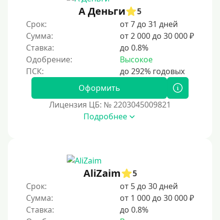
А Деньги
2 месяца
5
Срок:
от 7 до 31 дней
60 дней
Сумма:
от 2 000 до 30 000 ₽
3 месяца
Ставка:
до 0.8%
90 дней
Одобрение:
Высокое
100 дней
Оформить
4 месяца
Лицензия ЦБ: № 2203045009821
5 месяцев
Подробнее
На полгода
180 дней
10 месяцев
Год
AliZaim
5
365 дней
Срок:
от 5 до 30 дней
Сумма:
от 1 000 до 30 000 ₽
2 года
Ставка:
до 0.8%
3 года