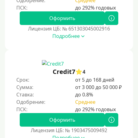
Одобрение:
Среднее
Тинькофф
На карту Кукуруза
Оформить
Маэстро
Лицензия ЦБ: № 651303045002916
Мир
Подробнее
Сбербанк
Моментум (Momentum)
С помощью платформы Контакт (Contact)
Credit7
Золотая Корона
4
Срок:
от 5 до 168 дней
С помощью системы быстрых платежей (СБП)
Сумма:
от 3 000 до 50 000 ₽
Ставка:
до 0.8%
Способы получения
Одобрение:
Среднее
Без активации сервиса
Оформить
Без участия банков
Лицензия ЦБ: № 1903475009492
На сберкнижку
Подробнее