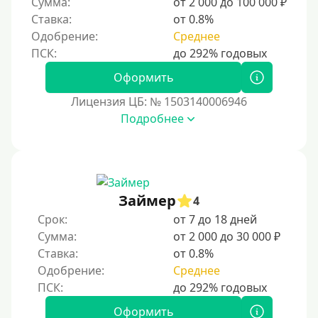
Сумма:
от 2 000 до 100 000 ₽
восстановить доверие кредиторов.
Ставка:
от 0.8%
Для погашения других кредитов
Одобрение:
Среднее
До зарплаты
Для ИП
Оформить
Для бизнеса
Лицензия ЦБ: № 1503140006946
Подробнее
Документы
Без документов
По ИНН
Займер
4
По загранпаспорту
Срок:
от 7 до 18 дней
По военному билету
Сумма:
от 2 000 до 30 000 ₽
Ставка:
от 0.8%
По водительскому удостоверению
Одобрение:
Среднее
По СНИЛСу
Без СНИЛСа
Оформить