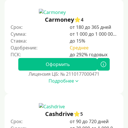
Для иностранных граждан, проживающих в
Армении, важно ознакомиться с местными законами
и правилами пребывания. Знание визовых
Carmoney
4
требований, условий регистрации и возможностей
Срок:
от 180 до 365 дней
трудоустройства поможет адаптироваться в стране.
Армения предлагает гостеприимную атмосферу,
Сумма:
от 1 000 до 1 000 000 ₽
богатую культуру и разнообразные возможности для
Ставка:
до 15%
работы и учебы.
Одобрение:
Среднее
Для граждан Узбекистана, проживающих за рубежом
Для граждан СНГ
Оформить
Лицензия ЦБ: № 2110177000471
Сумма (рублей)
Подробнее
100 руб
200 руб
300 руб
Cashdrive
5
400 руб
Срок:
от 90 до 720 дней