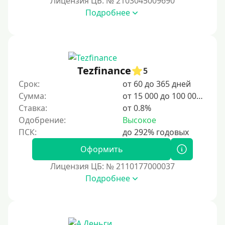
Лицензия ЦБ: № 2103045009690
Подробнее
Срок
1 день
2 дня
Tezfinance
5
3 дня
Срок:
от 60 до 365 дней
5 дней
Сумма:
от 15 000 до 100 000 ₽
На неделю
Ставка:
от 0.8%
Одобрение:
Высокое
10 дней
2 недели
Оформить
15 дней
Лицензия ЦБ: № 2110177000037
20 дней
Подробнее
21 день
На месяц
30 дней без процентов