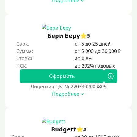
Подробнее
Моментальные онлайн
Экспресс
В день обращения
Бери Беру
5
Возраст
Срок:
от 5 до 25 дней
Сумма:
от 5 000 до 30 000 ₽
С 17 лет
Ставка:
до 0.8%
С 18 лет
Оформить
С 19 лет
Лицензия ЦБ: № 2203392009805
С 20 лет
Подробнее
С 21 года
С 22 лет
С 23 лет
С 25 лет
Budgett
4