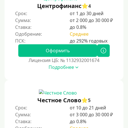
200000 руб
Центрофинанс
4
250000 руб
Срок:
от 1 до 30 дней
300000 руб
Сумма:
от 2 000 до 30 000 ₽
Ставка:
до 0.8%
500000 руб
Одобрение:
Среднее
1000000 руб
Мини займы
Оформить
На большую сумму
Лицензия ЦБ: № 1132932001674
Подробнее
Банковские карты и платежные системы
Мастеркард
С помощью системы Юнистрим
Честное Слово
5
На Вебмани
Срок:
от 10 до 21 дней
ВТБ
Сумма:
от 3 000 до 30 000 ₽
Виза (Visa)
Ставка:
до 0.8%