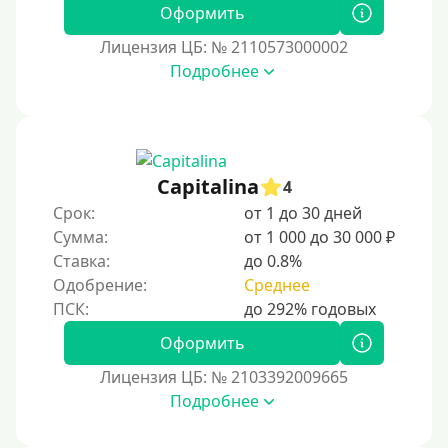
Пенсионерам до 75 лет
Оформить
Пенсионерам до 80 лет
Лицензия ЦБ: № 2110573000002
Пенсионерам до 85 лет
Подробнее
Безработным
Даже бомжам
Без упоминания места трудоустройства
Capitalina
4
Для иностранных граждан
Срок:
от 1 до 30 дней
Для лиц, имеющих гражданство других государств,
Сумма:
от 1 000 до 30 000 ₽
находящихся на территории Украины
Ставка:
до 0.8%
Для граждан других стран, проживающих в
Одобрение:
Среднее
Казахстане
Для граждан других стран, прибывающих в
Оформить
Кыргызстан
Лицензия ЦБ: № 2103392009665
Для граждан Таджикистана, проживающих за
Подробнее
рубежом
Для граждан Беларуси, проживающих за рубежом