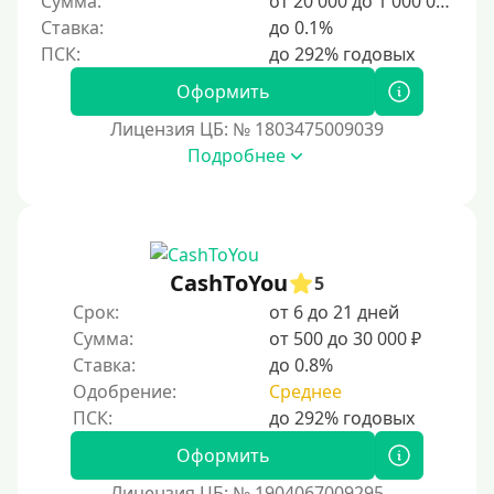
Сумма:
от 20 000 до 1 000 000 ₽
500 руб
Ставка:
до 0.1%
1000 руб
1500 руб
Оформить
2000 руб
Лицензия ЦБ: № 1803475009039
2500 руб
Подробнее
3000 руб
4000 руб
5000 руб
CashToYou
5
6000 руб
Срок:
от 6 до 21 дней
7000 руб
Сумма:
от 500 до 30 000 ₽
8000 руб
Ставка:
до 0.8%
9000 руб
Одобрение:
Среднее
10000 руб
Оформить
12000 руб
Лицензия ЦБ: № 1904067009295