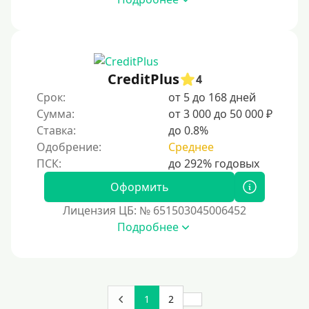
На дом срочно
Не выходя из дома
Без посещения офиса
В офисе
CreditPlus
4
В ломбарде
Срок:
от 5 до 168 дней
Сумма:
от 3 000 до 50 000 ₽
Роботы займов
Ставка:
до 0.8%
Перевод средств на карту через Telegram
Одобрение:
Среднее
Бесплатное использование без списания средств с
карты.
Оформить
Денежным переводом
Лицензия ЦБ: № 651503045006452
По СМС
Подробнее
На электронный кошелек
На Юмани (ЮMoney)
На Яндекс Деньги
1
2
Без привязки карты