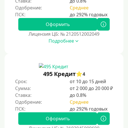
Ставка:
до 0.8%
Без обмана
Одобрение:
Среднее
Без предоплат
Без электронной почты
Оформить
С автоматическим одобрением
Лицензия ЦБ: № 2120512002049
Подробнее
Без номера телефона
На телефон
Бесплатно и без подписок
Без звонков и проверок
495 Кредит
4
Онлайн круглосуточно
Срок:
от 10 до 15 дней
Ночью
Сумма:
от 2 000 до 20 000 ₽
Ставка:
до 0.8%
На карту круглосуточно
Одобрение:
Среднее
24/7
Деньги в долг
Оформить
В долг на карту