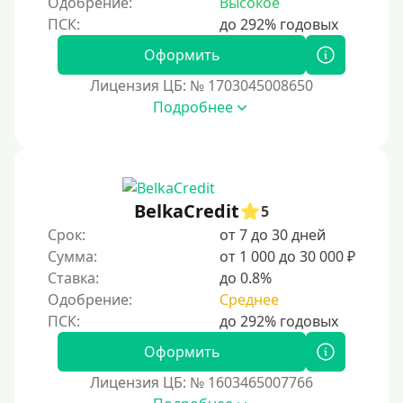
Одобрение:
Высокое
4 года
5 лет
Оформить
Краткосрочные
Лицензия ЦБ: № 1703045008650
Долгосрочные
Подробнее
Принятие решения
За 1 минуту
BelkaCredit
5
За 2 минуты
Срок:
от 7 до 30 дней
За 3 минуты
Сумма:
от 1 000 до 30 000 ₽
Ставка:
до 0.8%
За 5 минут
Одобрение:
Среднее
За 10 минут
За 15 минут
Оформить
За час
Лицензия ЦБ: № 1603465007766
Срочные