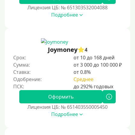
По паспорту
Лицензия ЦБ: № 651303532004088
Без паспорта
Подробнее
По фото
Без фото
Без подтверждения дохода
Joymoney
4
Без справок и поручителей
Срок:
от 10 до 168 дней
Без посредников
Сумма:
от 3 000 до 100 000 ₽
Ставка:
от 0.8%
Процент
Одобрение:
Среднее
Под 1 %
Оформить
С пролонгацией (продлением)
Лицензия ЦБ: № 651403550005450
Под высокий процент
Подробнее
Без комиссии
В рассрочку