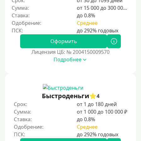
Срок:
от 30 до 1095 дней
Категории заемщиков
Сумма:
от 15 000 до 300 000 ₽
Ставка:
до 0.8%
Несовершеннолетним
Одобрение:
Среднее
Студентам
Для мужчин
Оформить
Женский займ
Лицензия ЦБ: № 2004150009570
Подробнее
Мамам в декрете
Без прописки
Без регистрации
С временной регистрацией
Быстроденьги
4
Банкротам
Срок:
от 1 до 180 дней
Без подтверждения личности
Сумма:
от 1 000 до 100 000 ₽
Ставка:
до 0.8%
Пенсионерам
Одобрение:
Среднее
Пенсионерам до 70 лет