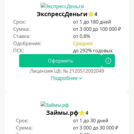
С ежемесячным платежом
ЭкспрессДеньги
Бесплатно
4
Срок:
от 1 до 180 дней
Под низкий процент
Сумма:
от 3 000 до 100 000 ₽
Без процентов
Ставка:
от 0.8%
Первый кредит без переплаты
Одобрение:
Среднее
Без процентов на 30 дней
Оформить
Под 0 %
Лицензия ЦБ: № 2120512002049
Условия
Подробнее
С опцией досрочного погашения части долга
Без страховок и комиссий
Со страховкой
Займы.рф
4
Повторный
Срок:
от 1 до 30 дней
Сумма:
от 3 000 до 30 000 ₽
Надежные