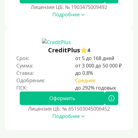
Лицензия ЦБ: № 1903475009492
На сберкнижку
Подробнее
На дом срочно
Не выходя из дома
Без посещения офиса
В офисе
CreditPlus
4
В ломбарде
Срок:
от 5 до 168 дней
Сумма:
от 3 000 до 50 000 ₽
Роботы займов
Ставка:
до 0.8%
Перевод средств на карту через Telegram
Одобрение:
Среднее
Бесплатное использование без списания средств с
карты.
Оформить
Денежным переводом
Лицензия ЦБ: № 651503045006452
По СМС
Подробнее
На электронный кошелек
На Юмани (ЮMoney)