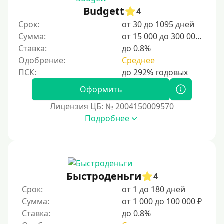
С 25 лет
Budgett
4
Срок:
от 30 до 1095 дней
Категории заемщиков
Сумма:
от 15 000 до 300 000 ₽
Ставка:
до 0.8%
Несовершеннолетним
Одобрение:
Среднее
Студентам
Для мужчин
Оформить
Женский займ
Лицензия ЦБ: № 2004150009570
Подробнее
Мамам в декрете
Без прописки
Без регистрации
С временной регистрацией
Быстроденьги
4
Банкротам
Срок:
от 1 до 180 дней
Без подтверждения личности
Сумма:
от 1 000 до 100 000 ₽
Ставка:
до 0.8%
Пенсионерам