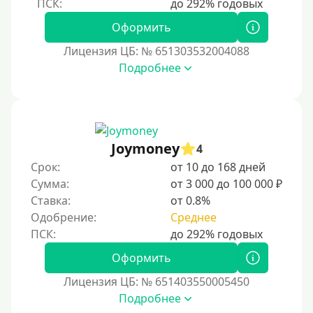
Без СНИЛСа
Оформить
По паспорту
Лицензия ЦБ: № 651303532004088
Без паспорта
Подробнее
По фото
Без фото
Без подтверждения дохода
Joymoney
4
Без справок и поручителей
Срок:
от 10 до 168 дней
Без посредников
Сумма:
от 3 000 до 100 000 ₽
Ставка:
от 0.8%
Процент
Одобрение:
Среднее
Под 1 %
Оформить
С пролонгацией (продлением)
Лицензия ЦБ: № 651403550005450
Под высокий процент
Подробнее
Без комиссии