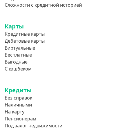
Сложности с кредитной историей
Словно Золотая Корона
Привет Сосед
Квику
Карты
Кредитные карты
А-Деньги
Дебетовые карты
Аполлон займ
Виртуальные
Веб-Займ
Бесплатные
Выгодные
Лайм Займ
С кэшбеком
Доброзайм
Деньги мгновенно
Кредиты
Без справок
Наличными
На карту
Пенсионерам
Под залог недвижимости