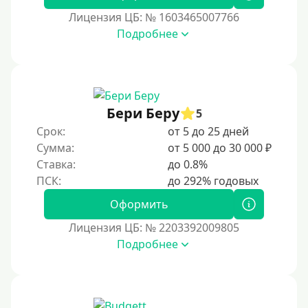
За час
Лицензия ЦБ: № 1603465007766
Срочные
Подробнее
Моментальные онлайн
Экспресс
В день обращения
Бери Беру
5
Возраст
Срок:
от 5 до 25 дней
Сумма:
от 5 000 до 30 000 ₽
С 17 лет
Ставка:
до 0.8%
С 18 лет
Оформить
С 19 лет
Лицензия ЦБ: № 2203392009805
С 20 лет
Подробнее
С 21 года
С 22 лет
С 23 лет