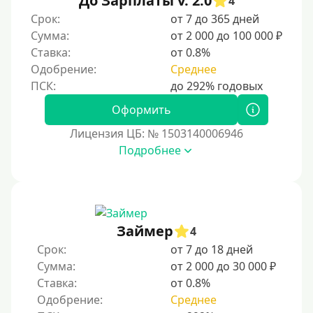
До Зарплаты v. 2.0
4
сказаться на вашем рейтинге. Со временем
Срок:
от 7 до 365 дней
ответственное финансовое поведение поможет
Сумма:
от 2 000 до 100 000 ₽
восстановить доверие кредиторов.
Ставка:
от 0.8%
Для погашения других кредитов
Одобрение:
Среднее
До зарплаты
Для ИП
Оформить
Для бизнеса
Лицензия ЦБ: № 1503140006946
Подробнее
Документы
Без документов
По ИНН
Займер
4
По загранпаспорту
Срок:
от 7 до 18 дней
По военному билету
Сумма:
от 2 000 до 30 000 ₽
Ставка:
от 0.8%
По водительскому удостоверению
Одобрение:
Среднее
По СНИЛСу