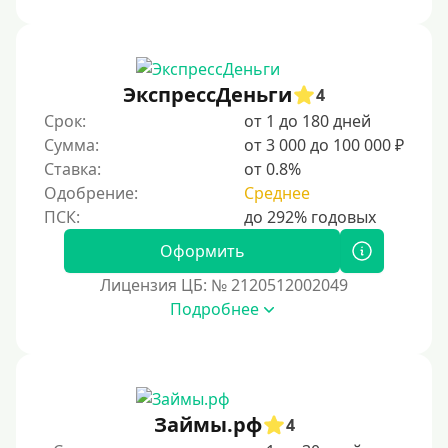
В рассрочку
С ежемесячным платежом
ЭкспрессДеньги
Бесплатно
4
Срок:
от 1 до 180 дней
Под низкий процент
Сумма:
от 3 000 до 100 000 ₽
Без процентов
Ставка:
от 0.8%
Первый кредит без переплаты
Одобрение:
Среднее
Без процентов на 30 дней
Оформить
Под 0 %
Лицензия ЦБ: № 2120512002049
Условия
Подробнее
С опцией досрочного погашения части долга
Без страховок и комиссий
Со страховкой
Займы.рф
4