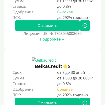
Сумма:
от 1 000 до 30 000 ₽
2 года
Ставка:
до 0.8%
3 года
Одобрение:
Высокое
4 года
5 лет
Оформить
Краткосрочные
Лицензия ЦБ: № 1703045008650
Долгосрочные
Подробнее
Принятие решения
За 1 минуту
BelkaCredit
5
За 2 минуты
Срок:
от 7 до 30 дней
За 3 минуты
Сумма:
от 1 000 до 30 000 ₽
Ставка:
до 0.8%
За 5 минут
Одобрение:
Среднее
За 10 минут
За 15 минут
Оформить