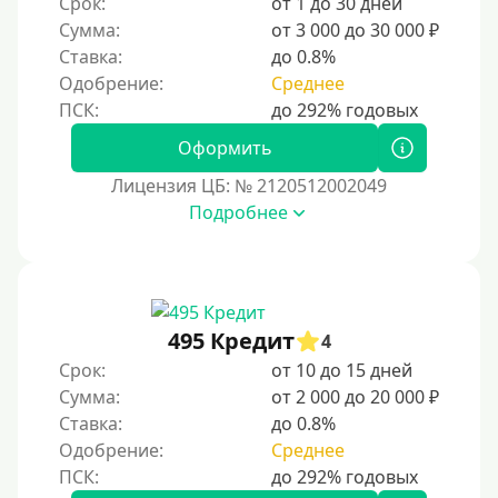
Повторный
Срок:
от 1 до 30 дней
Сумма:
от 3 000 до 30 000 ₽
Надежные
Ставка:
до 0.8%
Без обмана
Одобрение:
Среднее
Без предоплат
Без электронной почты
Оформить
С автоматическим одобрением
Лицензия ЦБ: № 2120512002049
Подробнее
Без номера телефона
На телефон
Бесплатно и без подписок
Без звонков и проверок
495 Кредит
4
Онлайн круглосуточно
Срок:
от 10 до 15 дней
Ночью
Сумма:
от 2 000 до 20 000 ₽
Ставка:
до 0.8%
На карту круглосуточно
Одобрение:
Среднее
24/7