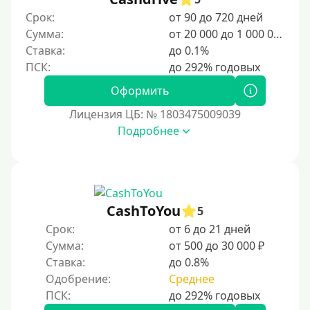
400 руб
Срок:
от 90 до 720 дней
Сумма:
от 20 000 до 1 000 000 ₽
500 руб
Ставка:
до 0.1%
1000 руб
1500 руб
Оформить
2000 руб
Лицензия ЦБ: № 1803475009039
2500 руб
Подробнее
3000 руб
4000 руб
5000 руб
CashToYou
5
6000 руб
Срок:
от 6 до 21 дней
7000 руб
Сумма:
от 500 до 30 000 ₽
8000 руб
Ставка:
до 0.8%
9000 руб
Одобрение:
Среднее
10000 руб