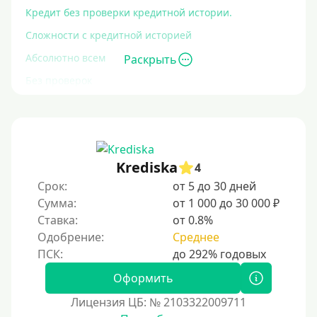
Кредит без проверки кредитной истории.
Сложности с кредитной историей
Абсолютно всем
Раскрыть
Без проверок
Со 100% одобрением
Без отказа
На карту без отказа
Krediska
4
С просрочками
Срок:
от 5 до 30 дней
Сумма:
от 1 000 до 30 000 ₽
Залог
Ставка:
от 0.8%
Одобрение:
Среднее
Под залог ПТС
Без залога
Оформить
Под залог
Лицензия ЦБ: № 2103322009711
Под залог недвижимости