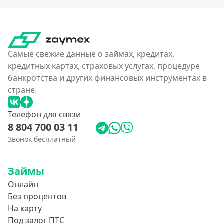
Без карты
На карту
Карта с нулевым остатком
Самые свежие данные о займах, кредитах,
На дебетовую карту
кредитных картах, страховых услугах, процедуре
На кредитную карту
банкротства и других финансовых инструментах в
На виртуальную карту
стране.
На неименную карту
Телефон для связи
На именную карту
8 804 700 03 11
На зарплатную карту
Звонок бесплатный
Перевод на чужую карту без подтверждения
Займы
Похожие МФО
Онлайн
Без процентов
Как еКапуста
На карту
Наподобие Займера
Под залог ПТС