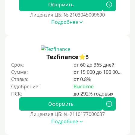
Деньги в долг
Оформить
В долг на карту
Лицензия ЦБ: № 2103045009690
Подробнее
Срок
1 день
2 дня
Tezfinance
5
3 дня
Срок:
от 60 до 365 дней
5 дней
Сумма:
от 15 000 до 100 000 ₽
На неделю
Ставка:
от 0.8%
Одобрение:
Высокое
10 дней
2 недели
Оформить
15 дней
Лицензия ЦБ: № 2110177000037
20 дней
Подробнее
21 день