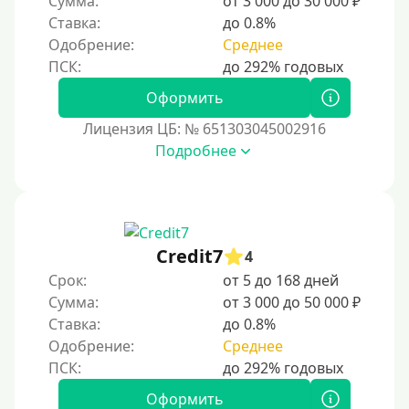
Сумма:
от 3 000 до 30 000 ₽
Виза (Visa)
Ставка:
до 0.8%
Одобрение:
Среднее
Тинькофф
На карту Кукуруза
Оформить
Маэстро
Лицензия ЦБ: № 651303045002916
Мир
Подробнее
Сбербанк
Моментум (Momentum)
С помощью платформы Контакт (Contact)
Credit7
Золотая Корона
4
Срок:
от 5 до 168 дней
С помощью системы быстрых платежей (СБП)
Сумма:
от 3 000 до 50 000 ₽
Ставка:
до 0.8%
Способы получения
Одобрение:
Среднее
Без активации сервиса
Оформить
Без участия банков