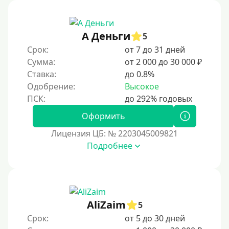
На месяц
30 дней без процентов
А Деньги
2 месяца
5
Срок:
от 7 до 31 дней
60 дней
Сумма:
от 2 000 до 30 000 ₽
3 месяца
Ставка:
до 0.8%
90 дней
Одобрение:
Высокое
100 дней
Оформить
4 месяца
Лицензия ЦБ: № 2203045009821
5 месяцев
Подробнее
На полгода
180 дней
10 месяцев
Год
AliZaim
5
365 дней
Срок:
от 5 до 30 дней