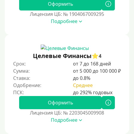
Оформить
12000 руб
Лицензия ЦБ: № 1904067009295
15000 руб
Подробнее
20000 руб
25000 руб
30000 руб
30000 руб на год
Целевые Финансы
4
35000 руб
Срок:
от 7 до 168 дней
Сумма:
от 5 000 до 100 000 ₽
40000 руб
Ставка:
до 0.8%
50000 руб
Одобрение:
Среднее
60000 руб
70000 руб
Оформить
80000 руб
Лицензия ЦБ: № 2203045009908
Подробнее
90000 руб
100000 руб