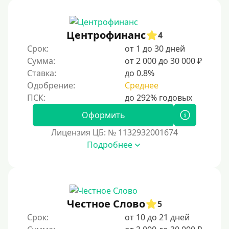
150000 руб
200000 руб
Центрофинанс
4
250000 руб
Срок:
от 1 до 30 дней
300000 руб
Сумма:
от 2 000 до 30 000 ₽
Ставка:
до 0.8%
500000 руб
Одобрение:
Среднее
1000000 руб
Мини займы
Оформить
На большую сумму
Лицензия ЦБ: № 1132932001674
Подробнее
Банковские карты и платежные системы
Мастеркард
С помощью системы Юнистрим
Честное Слово
5
На Вебмани
Срок:
от 10 до 21 дней
ВТБ