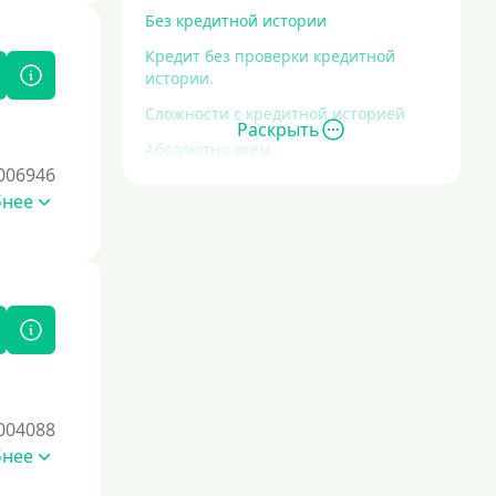
Без кредитной истории
Кредит без проверки кредитной
истории.
Сложности с кредитной историей
Раскрыть
Абсолютно всем
006946
Без проверок
бнее
Со 100% одобрением
Без отказа
На карту без отказа
С просрочками
Залог
004088
Под залог ПТС
бнее
Без залога