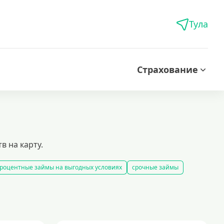
Тула
Страхование
 на карту.
роцентные займы на выгодных условиях
срочные займы
 карту за 15 минут
оформить срочный займ в россии
рование займов
калькулятор займов