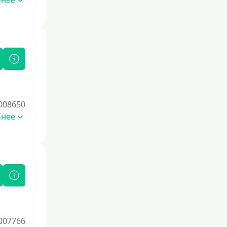
бнее
Процент
Под 1 %
С пролонгацией (продлением)
Под высокий процент
Без комиссии
В рассрочку
008650
бнее
С ежемесячным платежом
Бесплатно
Под низкий процент
Без процентов
Первый кредит без переплаты
Без процентов на 30 дней
Под 0 %
007766