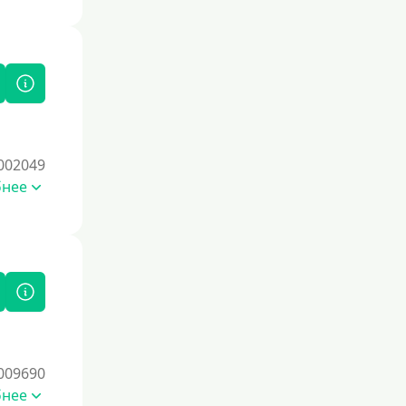
карты, и погашайте задолженность
вовремя. Проверяйте свою
кредитную историю через бюро
кредитных историй, чтобы
отслеживать изменения и выявлять
возможные ошибки. Избегайте
частых запросов на кредиты, так как
это может негативно сказаться на
вашем рейтинге. Со временем
002049
ответственное финансовое
бнее
поведение поможет восстановить
доверие кредиторов.
Для погашения других кредитов
До зарплаты
Для ИП
Для бизнеса
Документы
009690
бнее