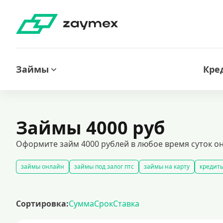
Займы
Кре
Займы 4000 руб
Оформите займ 4000 рублей в любое время суток он
займы онлайн
займы под залог птс
займы на карту
кредиты
быстрые займы
займы до зарплаты
новые займы
смс займ
долгосрочные займы
популярные займы
лучшие займы
по
Сортировка:
Сумма
Срок
Ставка