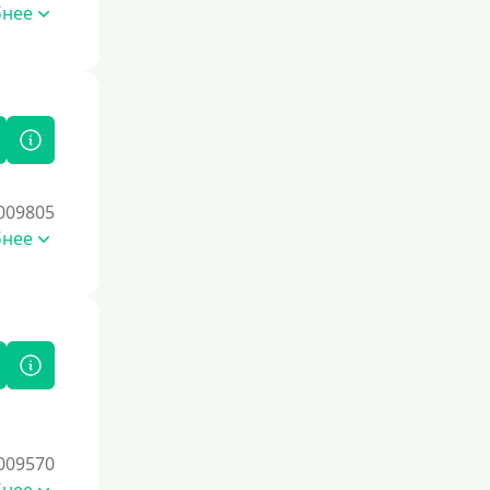
бнее
Условия
С опцией досрочного погашения
части долга
Без страховок и комиссий
Со страховкой
009805
Повторный
бнее
Надежные
Без обмана
Без предоплат
Без электронной почты
С автоматическим одобрением
Без номера телефона
На телефон
009570