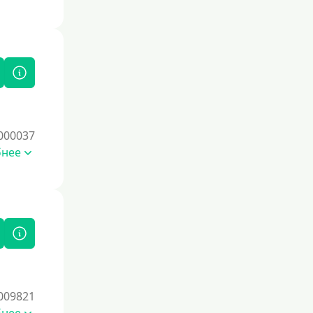
Без документов
По ИНН
По загранпаспорту
По военному билету
По водительскому удостоверению
По СНИЛСу
000037
Без СНИЛСа
бнее
По паспорту
Без паспорта
По фото
Без фото
Без подтверждения дохода
Без справок и поручителей
009821
Без посредников