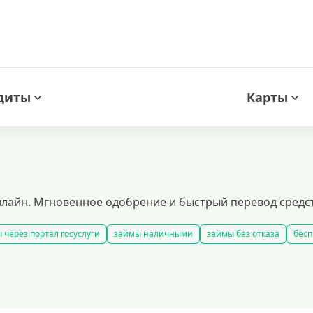
диты
Карты
лайн. Мгновенное одобрение и быстрый перевод средств
 через портал госуслуги
займы наличными
займы без отказа
бесп
все займы
займы ночью
займы без комиссии
срочные займы на
добрать займ
рейтинг займов
условия выдачи займов
рефинанси