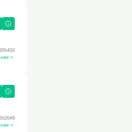
Под залог
Под залог недвижимости
Под ПТС по доверенности
Под ПТС мотоцикла
Под ПТС спецтехники
005450
Под ПТС грузового автомобиля
бнее
Авто без ПТС
Цель
На Новый Год
Чтобы улучшить кредитную историю,
начните с регулярных
своевременных платежей по
текущим займам. Используйте
002049
кредитные продукты с небольшими
бнее
лимитами, например, кредитные