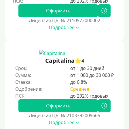
Пенсионерам до 75 лет
Оформить
Пенсионерам до 80 лет
Лицензия ЦБ: № 2110573000002
Пенсионерам до 85 лет
Подробнее
Безработным
Даже бомжам
Без упоминания места трудоустройства
Capitalina
4
Для иностранных граждан
Срок:
от 1 до 30 дней
Для лиц, имеющих гражданство других государств,
Сумма:
от 1 000 до 30 000 ₽
находящихся на территории Украины
Ставка:
до 0.8%
Для граждан других стран, проживающих в
Одобрение:
Среднее
Казахстане
Для граждан других стран, прибывающих в
Оформить
Кыргызстан
Лицензия ЦБ: № 2103392009665
Для граждан Таджикистана, проживающих за
Подробнее
рубежом