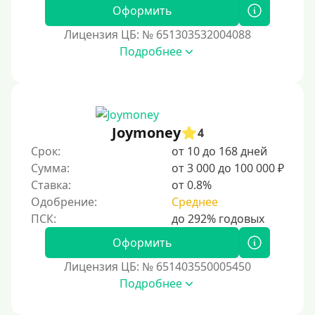
Без СНИЛСа
Оформить
По паспорту
Лицензия ЦБ: № 651303532004088
Без паспорта
Подробнее
По фото
Без фото
Без подтверждения дохода
Joymoney
4
Без справок и поручителей
Срок:
от 10 до 168 дней
Без посредников
Сумма:
от 3 000 до 100 000 ₽
Ставка:
от 0.8%
Процент
Одобрение:
Среднее
Под 1 %
Оформить
С пролонгацией (продлением)
Лицензия ЦБ: № 651403550005450
Под высокий процент
Подробнее
Без комиссии