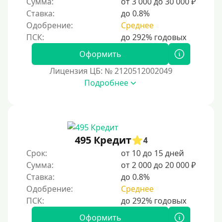
Сумма:
от 3 000 до 30 000 ₽
Надежные
Ставка:
до 0.8%
Без обмана
Одобрение:
Среднее
Без предоплат
Без электронной почты
Оформить
С автоматическим одобрением
Лицензия ЦБ: № 2120512002049
Подробнее
Без номера телефона
На телефон
Бесплатно и без подписок
Без звонков и проверок
495 Кредит
4
Онлайн круглосуточно
Срок:
от 10 до 15 дней
Ночью
Сумма:
от 2 000 до 20 000 ₽
Ставка:
до 0.8%
На карту круглосуточно
Одобрение:
Среднее
24/7
Деньги в долг
Оформить