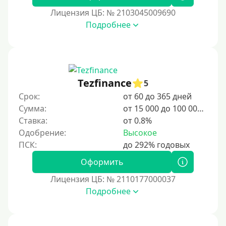
В долг на карту
Лицензия ЦБ: № 2103045009690
Подробнее
Срок
1 день
2 дня
Tezfinance
5
3 дня
Срок:
от 60 до 365 дней
5 дней
Сумма:
от 15 000 до 100 000 ₽
На неделю
Ставка:
от 0.8%
Одобрение:
Высокое
10 дней
2 недели
Оформить
15 дней
Лицензия ЦБ: № 2110177000037
20 дней
Подробнее
21 день
На месяц