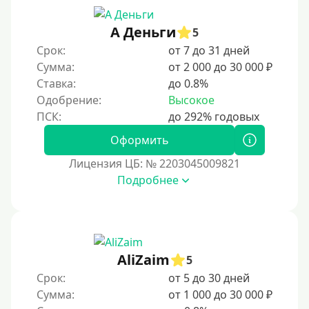
30 дней без процентов
А Деньги
2 месяца
5
Срок:
от 7 до 31 дней
60 дней
Сумма:
от 2 000 до 30 000 ₽
3 месяца
Ставка:
до 0.8%
90 дней
Одобрение:
Высокое
100 дней
Оформить
4 месяца
Лицензия ЦБ: № 2203045009821
5 месяцев
Подробнее
На полгода
180 дней
10 месяцев
Год
AliZaim
5
365 дней
Срок:
от 5 до 30 дней
Сумма:
от 1 000 до 30 000 ₽
2 года