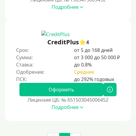
На сберкнижку
Подробнее
На дом срочно
Не выходя из дома
Без посещения офиса
В офисе
CreditPlus
4
В ломбарде
Срок:
от 5 до 168 дней
Сумма:
от 3 000 до 50 000 ₽
Роботы займов
Ставка:
до 0.8%
Перевод средств на карту через Telegram
Одобрение:
Среднее
Бесплатное использование без списания средств с
карты.
Оформить
Денежным переводом
Лицензия ЦБ: № 651503045006452
По СМС
Подробнее
На электронный кошелек
На Юмани (ЮMoney)
На Яндекс Деньги