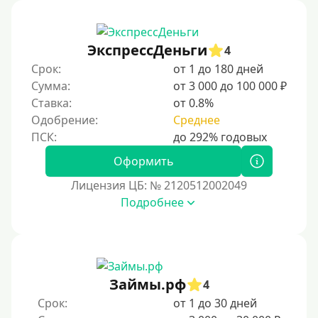
В рассрочку
С ежемесячным платежом
ЭкспрессДеньги
Бесплатно
4
Срок:
от 1 до 180 дней
Под низкий процент
Сумма:
от 3 000 до 100 000 ₽
Без процентов
Ставка:
от 0.8%
Первый кредит без переплаты
Одобрение:
Среднее
Без процентов на 30 дней
Оформить
Под 0 %
Лицензия ЦБ: № 2120512002049
Условия
Подробнее
С опцией досрочного погашения части долга
Без страховок и комиссий
Со страховкой
Займы.рф
4
Повторный
Срок:
от 1 до 30 дней