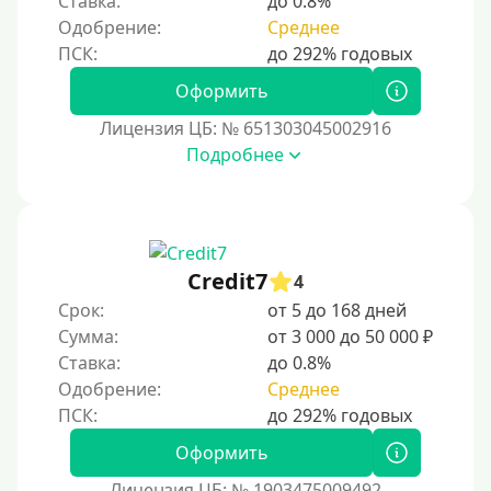
Ставка:
до 0.8%
Одобрение:
Среднее
Тинькофф
На карту Кукуруза
Оформить
Маэстро
Лицензия ЦБ: № 651303045002916
Мир
Подробнее
Сбербанк
Моментум (Momentum)
С помощью платформы Контакт (Contact)
Credit7
Золотая Корона
4
Срок:
от 5 до 168 дней
С помощью системы быстрых платежей (СБП)
Сумма:
от 3 000 до 50 000 ₽
Ставка:
до 0.8%
Способы получения
Одобрение:
Среднее
Без активации сервиса
Оформить
Без участия банков
Лицензия ЦБ: № 1903475009492