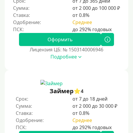
Срок:
от 7 до 365 дней
ответственное финансовое поведение поможет
Сумма:
от 2 000 до 100 000 ₽
восстановить доверие кредиторов.
Ставка:
от 0.8%
Для погашения других кредитов
Одобрение:
Среднее
До зарплаты
Для ИП
Оформить
Для бизнеса
Лицензия ЦБ: № 1503140006946
Подробнее
Документы
Без документов
По ИНН
Займер
4
По загранпаспорту
Срок:
от 7 до 18 дней
По военному билету
Сумма:
от 2 000 до 30 000 ₽
Ставка:
от 0.8%
По водительскому удостоверению
Одобрение:
Среднее
По СНИЛСу