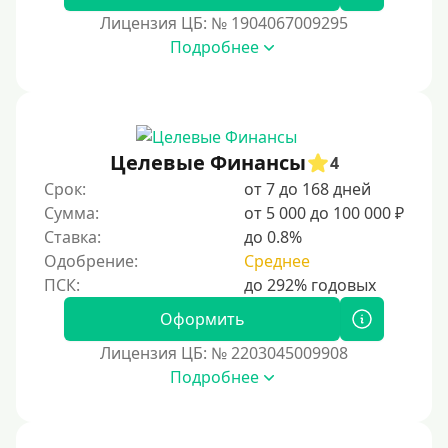
Лицензия ЦБ: № 1904067009295
15000 руб
Подробнее
20000 руб
25000 руб
30000 руб
30000 руб на год
Целевые Финансы
4
35000 руб
Срок:
от 7 до 168 дней
Сумма:
от 5 000 до 100 000 ₽
40000 руб
Ставка:
до 0.8%
50000 руб
Одобрение:
Среднее
60000 руб
70000 руб
Оформить
80000 руб
Лицензия ЦБ: № 2203045009908
Подробнее
90000 руб
100000 руб
150000 руб