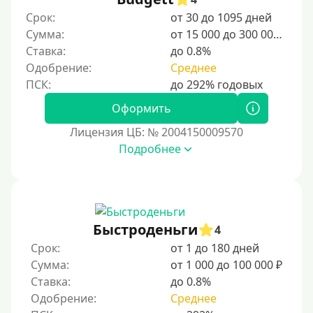
Срок:
от 30 до 1095 дней
Категории заемщиков
Сумма:
от 15 000 до 300 000 ₽
Ставка:
до 0.8%
Несовершеннолетним
Одобрение:
Среднее
Студентам
Для мужчин
Оформить
Женский займ
Лицензия ЦБ: № 2004150009570
Подробнее
Мамам в декрете
Без прописки
Без регистрации
С временной регистрацией
Быстроденьги
4
Банкротам
Срок:
от 1 до 180 дней
Без подтверждения личности
Сумма:
от 1 000 до 100 000 ₽
Ставка:
до 0.8%
Пенсионерам
Одобрение:
Среднее
Пенсионерам до 70 лет