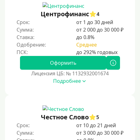
200000 руб
Центрофинанс
4
250000 руб
Срок:
от 1 до 30 дней
300000 руб
Сумма:
от 2 000 до 30 000 ₽
Ставка:
до 0.8%
500000 руб
Одобрение:
Среднее
1000000 руб
Мини займы
Оформить
На большую сумму
Лицензия ЦБ: № 1132932001674
Подробнее
Банковские карты и платежные системы
Мастеркард
С помощью системы Юнистрим
Честное Слово
5
На Вебмани
Срок:
от 10 до 21 дней
ВТБ
Сумма:
от 3 000 до 30 000 ₽
Виза (Visa)