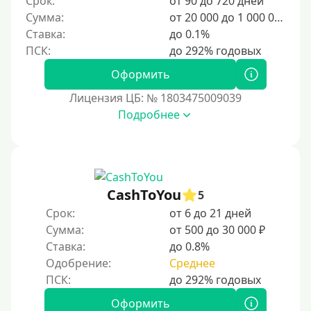
Срок:
от 90 до 720 дней
Сумма:
от 20 000 до 1 000 000 ₽
500 руб
Ставка:
до 0.1%
1000 руб
1500 руб
Оформить
2000 руб
Лицензия ЦБ: № 1803475009039
2500 руб
Подробнее
3000 руб
4000 руб
5000 руб
CashToYou
5
6000 руб
Срок:
от 6 до 21 дней
7000 руб
Сумма:
от 500 до 30 000 ₽
8000 руб
Ставка:
до 0.8%
9000 руб
Одобрение:
Среднее
10000 руб
Оформить
12000 руб