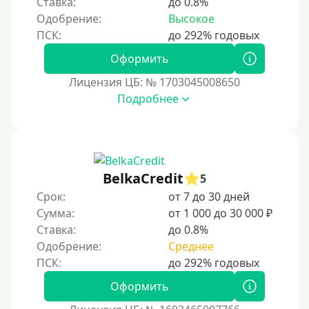
Ставка:
до 0.8%
3 года
Одобрение:
Высокое
4 года
5 лет
Оформить
Краткосрочные
Лицензия ЦБ: № 1703045008650
Долгосрочные
Подробнее
Принятие решения
За 1 минуту
BelkaCredit
5
За 2 минуты
Срок:
от 7 до 30 дней
За 3 минуты
Сумма:
от 1 000 до 30 000 ₽
Ставка:
до 0.8%
За 5 минут
Одобрение:
Среднее
За 10 минут
За 15 минут
Оформить
За час