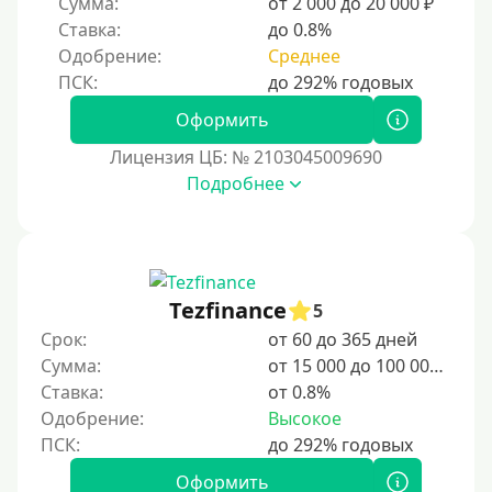
Сумма:
от 2 000 до 20 000 ₽
Надежные
Ставка:
до 0.8%
Без обмана
Одобрение:
Среднее
Без предоплат
Без электронной почты
Оформить
С автоматическим одобрением
Лицензия ЦБ: № 2103045009690
Подробнее
Без номера телефона
На телефон
Бесплатно и без подписок
Без звонков и проверок
Tezfinance
5
Онлайн круглосуточно
Срок:
от 60 до 365 дней
Ночью
Сумма:
от 15 000 до 100 000 ₽
Ставка:
от 0.8%
На карту круглосуточно
Одобрение:
Высокое
24/7
Деньги в долг
Оформить