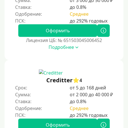
Сумма:
от 3 000 до 50 000 ₽
Ставка:
до 0.8%
Тинькофф
Одобрение:
Среднее
На карту Кукуруза
Маэстро
Оформить
Мир
Лицензия ЦБ: № 651503045006452
Сбербанк
Подробнее
Моментум (Momentum)
С помощью платформы Контакт (Contact)
Золотая Корона
Creditter
4
С помощью системы быстрых платежей (СБП)
Срок:
от 5 до 168 дней
Сумма:
от 2 000 до 40 000 ₽
Способы получения
Ставка:
до 0.8%
Одобрение:
Среднее
Без активации сервиса
Без участия банков
Оформить