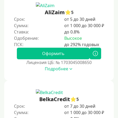
30 дней без процентов
AliZaim
2 месяца
5
Срок:
от 5 до 30 дней
60 дней
Сумма:
от 1 000 до 30 000 ₽
3 месяца
Ставка:
до 0.8%
90 дней
Одобрение:
Высокое
100 дней
Оформить
4 месяца
Лицензия ЦБ: № 1703045008650
5 месяцев
Подробнее
На полгода
180 дней
10 месяцев
Год
BelkaCredit
5
365 дней
Срок:
от 7 до 30 дней
Сумма:
от 1 000 до 30 000 ₽
2 года