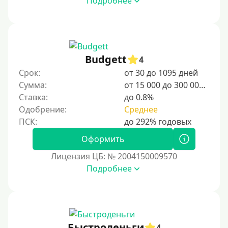
Подробнее
Срочные
Моментальные онлайн
Экспресс
Budgett
В день обращения
4
Срок:
от 30 до 1095 дней
Возраст
Сумма:
от 15 000 до 300 000 ₽
Ставка:
до 0.8%
С 17 лет
Одобрение:
Среднее
С 18 лет
Оформить
С 19 лет
Лицензия ЦБ: № 2004150009570
С 20 лет
Подробнее
С 21 года
С 22 лет
С 23 лет
С 25 лет
Быстроденьги
4