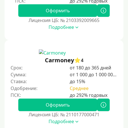
Пенсионерам до 75 лет
Оформить
Пенсионерам до 80 лет
Лицензия ЦБ: № 2103392009665
Пенсионерам до 85 лет
Подробнее
Безработным
Даже бомжам
Без упоминания места трудоустройства
Carmoney
4
Для иностранных граждан
Срок:
от 180 до 365 дней
Для лиц, имеющих гражданство других государств,
Сумма:
от 1 000 до 1 000 000 ₽
находящихся на территории Украины
Ставка:
до 15%
Для граждан других стран, проживающих в
Одобрение:
Среднее
Казахстане
Для граждан других стран, прибывающих в
Оформить
Кыргызстан
Лицензия ЦБ: № 2110177000471
Для граждан Таджикистана, проживающих за
Подробнее
рубежом