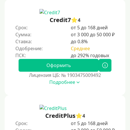
200000 руб
250000 руб
Credit7
4
300000 руб
Срок:
от 5 до 168 дней
Сумма:
от 3 000 до 50 000 ₽
500000 руб
Ставка:
до 0.8%
1000000 руб
Одобрение:
Среднее
Мини займы
На большую сумму
Оформить
Лицензия ЦБ: № 1903475009492
Банковские карты и платежные системы
Подробнее
Мастеркард
С помощью системы Юнистрим
На Вебмани
CreditPlus
4
ВТБ
Срок:
от 5 до 168 дней
Виза (Visa)