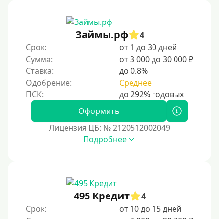
В рассрочку
С ежемесячным платежом
Займы.рф
Бесплатно
4
Срок:
от 1 до 30 дней
Под низкий процент
Сумма:
от 3 000 до 30 000 ₽
Без процентов
Ставка:
до 0.8%
Первый кредит без переплаты
Одобрение:
Среднее
Без процентов на 30 дней
Оформить
Под 0 %
Лицензия ЦБ: № 2120512002049
Условия
Подробнее
С опцией досрочного погашения части долга
Без страховок и комиссий
Со страховкой
495 Кредит
4
Повторный
Срок:
от 10 до 15 дней