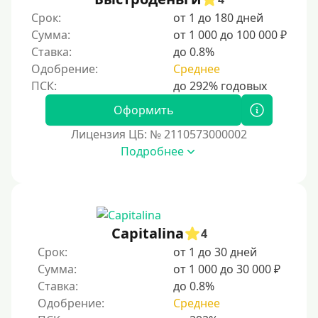
Срок:
от 1 до 180 дней
Категории заемщиков
Сумма:
от 1 000 до 100 000 ₽
Ставка:
до 0.8%
Несовершеннолетним
Одобрение:
Среднее
Студентам
Для мужчин
Оформить
Женский займ
Лицензия ЦБ: № 2110573000002
Подробнее
Мамам в декрете
Без прописки
Без регистрации
С временной регистрацией
Capitalina
4
Банкротам
Срок:
от 1 до 30 дней
Без подтверждения личности
Сумма:
от 1 000 до 30 000 ₽
Ставка:
до 0.8%
Пенсионерам
Одобрение:
Среднее
Пенсионерам до 70 лет