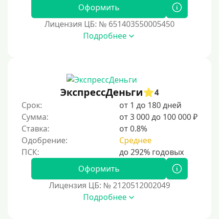
Без СНИЛСа
Оформить
По паспорту
Лицензия ЦБ: № 651403550005450
Без паспорта
Подробнее
По фото
Без фото
Без подтверждения дохода
ЭкспрессДеньги
4
Без справок и поручителей
Срок:
от 1 до 180 дней
Без посредников
Сумма:
от 3 000 до 100 000 ₽
Ставка:
от 0.8%
Процент
Одобрение:
Среднее
Под 1 %
Оформить
С пролонгацией (продлением)
Лицензия ЦБ: № 2120512002049
Под высокий процент
Подробнее
Без комиссии