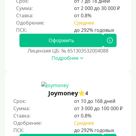
Срок:
от 7 до 18 дней
ответственное финансовое поведение поможет
Сумма:
от 2 000 до 30 000 ₽
восстановить доверие кредиторов.
Ставка:
от 0.8%
Для погашения других кредитов
Одобрение:
Среднее
До зарплаты
Для ИП
Оформить
Для бизнеса
Лицензия ЦБ: № 651303532004088
Подробнее
Документы
Без документов
По ИНН
Joymoney
4
По загранпаспорту
Срок:
от 10 до 168 дней
По военному билету
Сумма:
от 3 000 до 100 000 ₽
Ставка:
от 0.8%
По водительскому удостоверению
Одобрение:
Среднее
По СНИЛСу