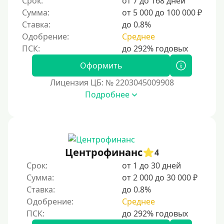
Срок:
от 7 до 168 дней
Сумма:
от 5 000 до 100 000 ₽
500 руб
Ставка:
до 0.8%
1000 руб
Одобрение:
Среднее
1500 руб
2000 руб
Оформить
2500 руб
Лицензия ЦБ: № 2203045009908
3000 руб
Подробнее
4000 руб
5000 руб
6000 руб
Центрофинанс
4
7000 руб
Срок:
от 1 до 30 дней
8000 руб
Сумма:
от 2 000 до 30 000 ₽
9000 руб
Ставка:
до 0.8%
Одобрение:
Среднее
10000 руб
12000 руб