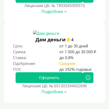
На сберкнижку
Лицензия ЦБ: № 1903045009373
На дом срочно
Подробнее
Не выходя из дома
Без посещения офиса
В офисе
Дам деньги
В ломбарде
4
Срок:
от 1 до 30 дней
Роботы займов
Сумма:
от 1 000 до 30 000 ₽
Перевод средств на карту через Telegram
Ставка:
до 0.8%
Бесплатное использование без списания средств с
Одобрение:
Среднее
карты.
Денежным переводом
Оформить
По СМС
Лицензия ЦБ: № 651303394002696
На электронный кошелек
Подробнее
На Юмани (ЮMoney)
На Яндекс Деньги