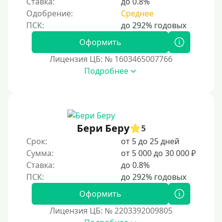
Ставка:
до 0.8%
3 года
Одобрение:
Среднее
4 года
5 лет
Оформить
Краткосрочные
Лицензия ЦБ: № 1603465007766
Долгосрочные
Подробнее
Принятие решения
За 1 минуту
Бери Беру
5
За 2 минуты
Срок:
от 5 до 25 дней
За 3 минуты
Сумма:
от 5 000 до 30 000 ₽
Ставка:
до 0.8%
За 5 минут
За 10 минут
Оформить
За 15 минут
Лицензия ЦБ: № 2203392009805
За час