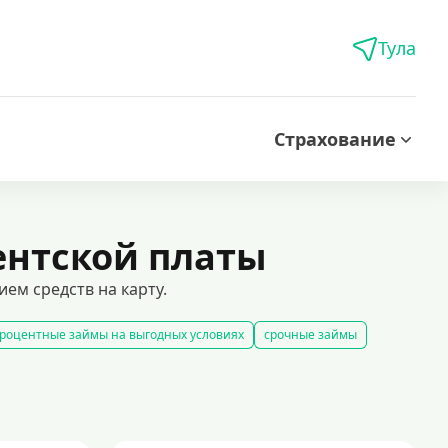
Тула
Страхование
ентской платы
ем средств на карту.
роцентные займы на выгодных условиях
срочные займы
 карту за 15 минут
оформить срочный займ в россии
рование займов
калькулятор займов