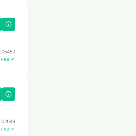
Под залог
Под залог недвижимости
Под ПТС по доверенности
Под ПТС мотоцикла
Под ПТС спецтехники
005450
Под ПТС грузового автомобиля
бнее
Авто без ПТС
Цель
На Новый Год
Чтобы улучшить кредитную историю,
начните с регулярных
своевременных платежей по
текущим займам. Используйте
002049
кредитные продукты с небольшими
бнее
лимитами, например, кредитные