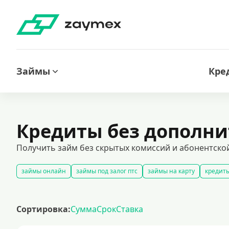
Займы
Кре
Кредиты без дополни
Получить займ без скрытых комиссий и абонентской
займы онлайн
займы под залог птс
займы на карту
кредиты
быстрые займы
займы до зарплаты
новые займы
смс займ
долгосрочные займы
популярные займы
лучшие займы
по
Сортировка:
Сумма
Срок
Ставка