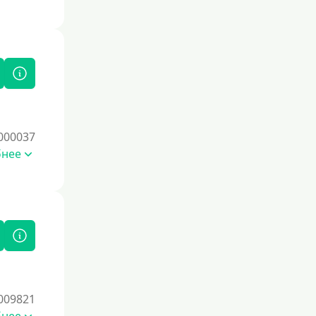
Без документов
По ИНН
По загранпаспорту
По военному билету
По водительскому удостоверению
По СНИЛСу
000037
Без СНИЛСа
бнее
По паспорту
Без паспорта
По фото
Без фото
Без подтверждения дохода
Без справок и поручителей
009821
Без посредников