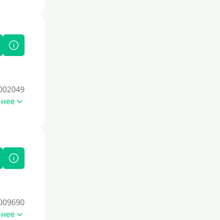
карты, и погашайте задолженность
вовремя. Проверяйте свою
кредитную историю через бюро
кредитных историй, чтобы
отслеживать изменения и выявлять
возможные ошибки. Избегайте
частых запросов на кредиты, так как
это может негативно сказаться на
вашем рейтинге. Со временем
002049
ответственное финансовое
бнее
поведение поможет восстановить
доверие кредиторов.
Для погашения других кредитов
До зарплаты
Для ИП
Для бизнеса
Документы
009690
бнее