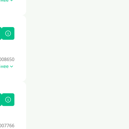
бнее
Процент
Под 1 %
С пролонгацией (продлением)
Под высокий процент
Без комиссии
В рассрочку
008650
бнее
С ежемесячным платежом
Бесплатно
Под низкий процент
Без процентов
Первый кредит без переплаты
Без процентов на 30 дней
Под 0 %
007766