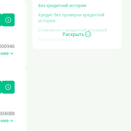
Без кредитной истории
Кредит без проверки кредитной
истории.
Сложности с кредитной историей
Раскрыть
Абсолютно всем
006946
Без проверок
бнее
Со 100% одобрением
Без отказа
На карту без отказа
С просрочками
Залог
004088
Под залог ПТС
бнее
Без залога