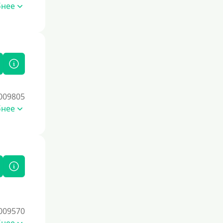
бнее
Условия
С опцией досрочного погашения
части долга
Без страховок и комиссий
Со страховкой
009805
Повторный
бнее
Надежные
Без обмана
Без предоплат
Без электронной почты
С автоматическим одобрением
Без номера телефона
На телефон
009570