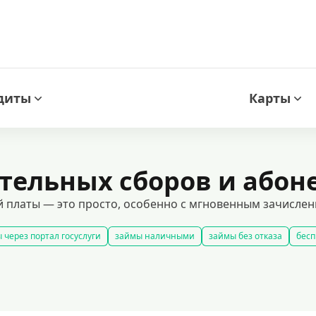
диты
Карты
тельных сборов и абон
 платы — это просто, особенно с мгновенным зачислени
 через портал госуслуги
займы наличными
займы без отказа
бесп
все займы
займы ночью
займы без комиссии
срочные займы на
добрать займ
рейтинг займов
условия выдачи займов
рефинанси