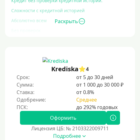
Кредит без проверки кредитной истории.
Сложности с кредитной историей
Абсолютно всем
Раскрыть
Без проверок
Со 100% одобрением
Без отказа
На карту без отказа
Krediska
4
С просрочками
Срок:
от 5 до 30 дней
Сумма:
от 1 000 до 30 000 ₽
Залог
Ставка:
от 0.8%
Одобрение:
Среднее
Под залог ПТС
Без залога
Оформить
Под залог
Лицензия ЦБ: № 2103322009711
Под залог недвижимости
Подробнее