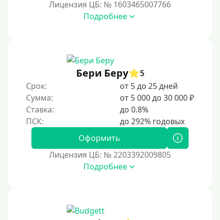
Лицензия ЦБ: № 1603465007766
Срочные
Подробнее
Моментальные онлайн
Экспресс
В день обращения
Бери Беру
5
Возраст
Срок:
от 5 до 25 дней
Сумма:
от 5 000 до 30 000 ₽
С 17 лет
Ставка:
до 0.8%
С 18 лет
Оформить
С 19 лет
Лицензия ЦБ: № 2203392009805
С 20 лет
Подробнее
С 21 года
С 22 лет
С 23 лет
С 25 лет