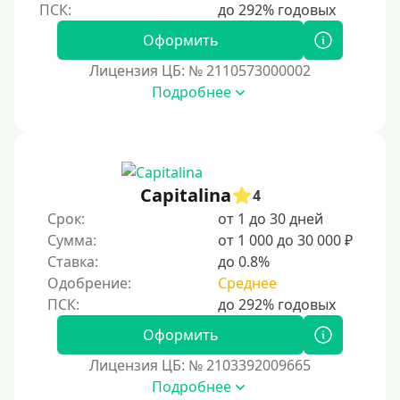
Пенсионерам до 70 лет
Пенсионерам до 75 лет
Оформить
Пенсионерам до 80 лет
Лицензия ЦБ: № 2110573000002
Пенсионерам до 85 лет
Подробнее
Безработным
Даже бомжам
Без упоминания места трудоустройства
Capitalina
4
Для иностранных граждан
Срок:
от 1 до 30 дней
Для лиц, имеющих гражданство других государств,
Сумма:
от 1 000 до 30 000 ₽
находящихся на территории Украины
Ставка:
до 0.8%
Для граждан других стран, проживающих в
Одобрение:
Среднее
Казахстане
Для граждан других стран, прибывающих в
Оформить
Кыргызстан
Лицензия ЦБ: № 2103392009665
Для граждан Таджикистана, проживающих за
Подробнее
рубежом