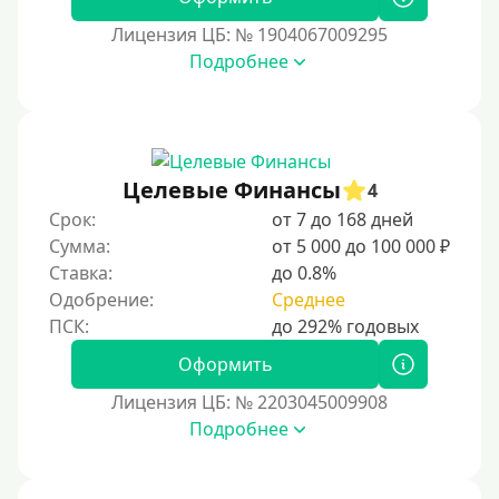
12000 руб
Лицензия ЦБ: № 1904067009295
15000 руб
Подробнее
20000 руб
25000 руб
30000 руб
30000 руб на год
Целевые Финансы
4
35000 руб
Срок:
от 7 до 168 дней
Сумма:
от 5 000 до 100 000 ₽
40000 руб
Ставка:
до 0.8%
50000 руб
Одобрение:
Среднее
60000 руб
70000 руб
Оформить
80000 руб
Лицензия ЦБ: № 2203045009908
Подробнее
90000 руб
100000 руб