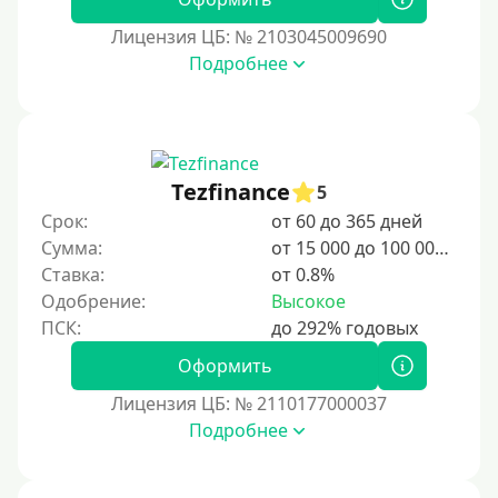
В долг на карту
Лицензия ЦБ: № 2103045009690
Подробнее
Срок
1 день
2 дня
Tezfinance
5
3 дня
Срок:
от 60 до 365 дней
5 дней
Сумма:
от 15 000 до 100 000 ₽
На неделю
Ставка:
от 0.8%
Одобрение:
Высокое
10 дней
2 недели
Оформить
15 дней
Лицензия ЦБ: № 2110177000037
20 дней
Подробнее
21 день
На месяц