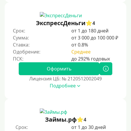
В рассрочку
С ежемесячным платежом
ЭкспрессДеньги
Бесплатно
4
Срок:
от 1 до 180 дней
Под низкий процент
Сумма:
от 3 000 до 100 000 ₽
Без процентов
Ставка:
от 0.8%
Первый кредит без переплаты
Одобрение:
Среднее
Без процентов на 30 дней
Оформить
Под 0 %
Лицензия ЦБ: № 2120512002049
Условия
Подробнее
С опцией досрочного погашения части долга
Без страховок и комиссий
Со страховкой
Займы.рф
4
Повторный
Срок:
от 1 до 30 дней