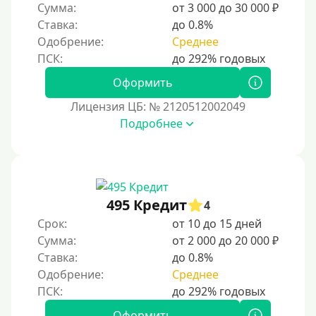
Сумма:
от 3 000 до 30 000 ₽
Надежные
Ставка:
до 0.8%
Без обмана
Одобрение:
Среднее
Без предоплат
Без электронной почты
Оформить
С автоматическим одобрением
Лицензия ЦБ: № 2120512002049
Подробнее
Без номера телефона
На телефон
Бесплатно и без подписок
Без звонков и проверок
495 Кредит
4
Онлайн круглосуточно
Срок:
от 10 до 15 дней
Ночью
Сумма:
от 2 000 до 20 000 ₽
Ставка:
до 0.8%
На карту круглосуточно
Одобрение:
Среднее
24/7
Деньги в долг
Оформить