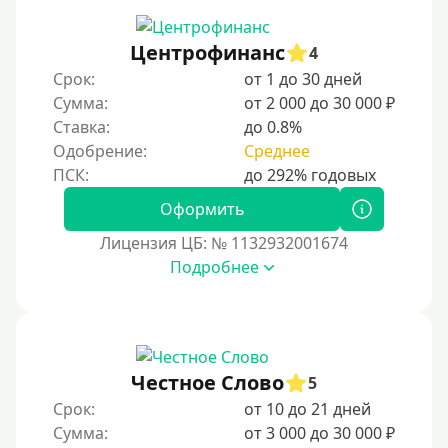
150000 руб
200000 руб
Центрофинанс
4
250000 руб
Срок:
от 1 до 30 дней
300000 руб
Сумма:
от 2 000 до 30 000 ₽
Ставка:
до 0.8%
500000 руб
Одобрение:
Среднее
1000000 руб
Мини займы
Оформить
На большую сумму
Лицензия ЦБ: № 1132932001674
Подробнее
Банковские карты и платежные системы
Мастеркард
С помощью системы Юнистрим
Честное Слово
5
На Вебмани
Срок:
от 10 до 21 дней
ВТБ
Сумма:
от 3 000 до 30 000 ₽