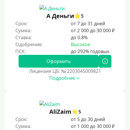
30 дней без процентов
А Деньги
2 месяца
5
Срок:
от 7 до 31 дней
60 дней
Сумма:
от 2 000 до 30 000 ₽
3 месяца
Ставка:
до 0.8%
90 дней
Одобрение:
Высокое
100 дней
Оформить
4 месяца
Лицензия ЦБ: № 2203045009821
5 месяцев
Подробнее
На полгода
180 дней
10 месяцев
Год
AliZaim
5
365 дней
Срок:
от 5 до 30 дней
Сумма:
от 1 000 до 30 000 ₽
2 года