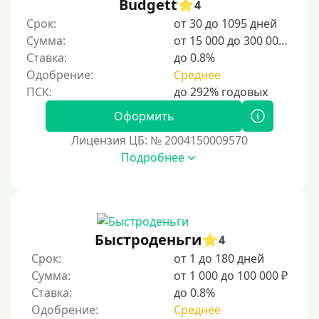
Budgett
4
Срок:
от 30 до 1095 дней
Категории заемщиков
Сумма:
от 15 000 до 300 000 ₽
Ставка:
до 0.8%
Несовершеннолетним
Одобрение:
Среднее
Студентам
Для мужчин
Оформить
Женский займ
Лицензия ЦБ: № 2004150009570
Подробнее
Мамам в декрете
Без прописки
Без регистрации
С временной регистрацией
Быстроденьги
4
Банкротам
Срок:
от 1 до 180 дней
Без подтверждения личности
Сумма:
от 1 000 до 100 000 ₽
Ставка:
до 0.8%
Пенсионерам
Одобрение:
Среднее