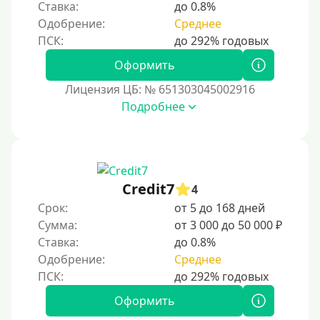
Виза (Visa)
Ставка:
до 0.8%
Одобрение:
Среднее
Тинькофф
На карту Кукуруза
Оформить
Маэстро
Лицензия ЦБ: № 651303045002916
Мир
Подробнее
Сбербанк
Моментум (Momentum)
С помощью платформы Контакт (Contact)
Credit7
Золотая Корона
4
Срок:
от 5 до 168 дней
С помощью системы быстрых платежей (СБП)
Сумма:
от 3 000 до 50 000 ₽
Ставка:
до 0.8%
Способы получения
Одобрение:
Среднее
Без активации сервиса
Оформить
Без участия банков