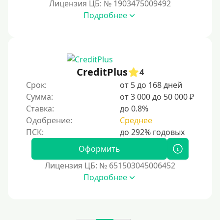
Лицензия ЦБ: № 1903475009492
На сберкнижку
Подробнее
На дом срочно
Не выходя из дома
Без посещения офиса
В офисе
CreditPlus
4
В ломбарде
Срок:
от 5 до 168 дней
Сумма:
от 3 000 до 50 000 ₽
Роботы займов
Ставка:
до 0.8%
Перевод средств на карту через Telegram
Одобрение:
Среднее
Бесплатное использование без списания средств с
карты.
Оформить
Денежным переводом
Лицензия ЦБ: № 651503045006452
По СМС
Подробнее
На электронный кошелек
На Юмани (ЮMoney)
На Яндекс Деньги