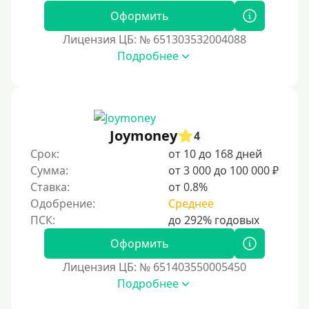
Без СНИЛСа
Оформить
По паспорту
Лицензия ЦБ: № 651303532004088
Без паспорта
Подробнее
По фото
Без фото
Без подтверждения дохода
Joymoney
4
Без справок и поручителей
Срок:
от 10 до 168 дней
Без посредников
Сумма:
от 3 000 до 100 000 ₽
Ставка:
от 0.8%
Процент
Одобрение:
Среднее
Под 1 %
Оформить
С пролонгацией (продлением)
Лицензия ЦБ: № 651403550005450
Под высокий процент
Подробнее
Без комиссии