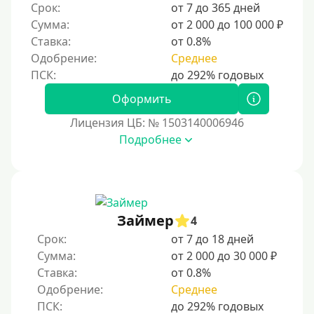
Срок:
от 7 до 365 дней
ответственное финансовое поведение поможет
Сумма:
от 2 000 до 100 000 ₽
восстановить доверие кредиторов.
Ставка:
от 0.8%
Для погашения других кредитов
Одобрение:
Среднее
До зарплаты
Для ИП
Оформить
Для бизнеса
Лицензия ЦБ: № 1503140006946
Подробнее
Документы
Без документов
По ИНН
Займер
4
По загранпаспорту
Срок:
от 7 до 18 дней
По военному билету
Сумма:
от 2 000 до 30 000 ₽
Ставка:
от 0.8%
По водительскому удостоверению
Одобрение:
Среднее
По СНИЛСу