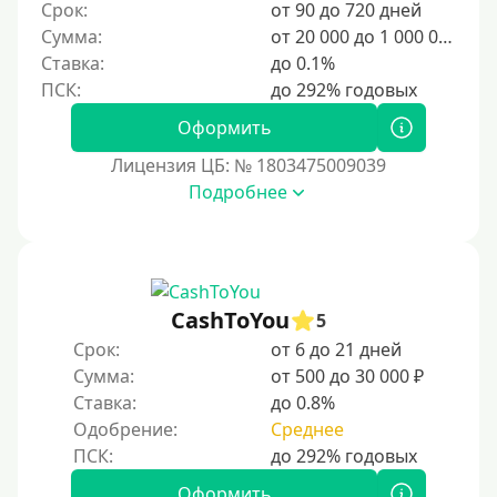
400 руб
Срок:
от 90 до 720 дней
Сумма:
от 20 000 до 1 000 000 ₽
500 руб
Ставка:
до 0.1%
1000 руб
1500 руб
Оформить
2000 руб
Лицензия ЦБ: № 1803475009039
2500 руб
Подробнее
3000 руб
4000 руб
5000 руб
CashToYou
5
6000 руб
Срок:
от 6 до 21 дней
7000 руб
Сумма:
от 500 до 30 000 ₽
8000 руб
Ставка:
до 0.8%
9000 руб
Одобрение:
Среднее
10000 руб
Оформить