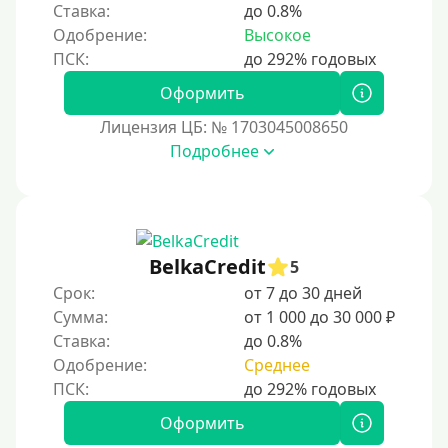
Ставка:
до 0.8%
3 года
Одобрение:
Высокое
4 года
5 лет
Оформить
Краткосрочные
Лицензия ЦБ: № 1703045008650
Долгосрочные
Подробнее
Принятие решения
За 1 минуту
BelkaCredit
5
За 2 минуты
Срок:
от 7 до 30 дней
За 3 минуты
Сумма:
от 1 000 до 30 000 ₽
Ставка:
до 0.8%
За 5 минут
Одобрение:
Среднее
За 10 минут
За 15 минут
Оформить
За час