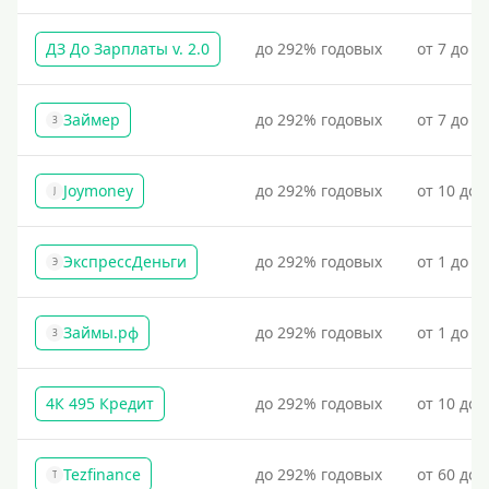
По ИНН
ДЗ До Зарплаты v. 2.0
до 292% годовых
от 7 до 3
По загранпаспорту
По военному билету
Займер
до 292% годовых
от 7 до 1
З
По водительскому удостоверению
По СНИЛСу
Joymoney
до 292% годовых
от 10 до 
J
Без СНИЛСа
По паспорту
ЭкспрессДеньги
до 292% годовых
от 1 до 1
Э
Без паспорта
По фото
Займы.рф
до 292% годовых
от 1 до 3
З
Без фото
Без подтверждения дохода
4К 495 Кредит
до 292% годовых
от 10 до 
Без справок и поручителей
Без посредников
Tezfinance
до 292% годовых
от 60 до 
T