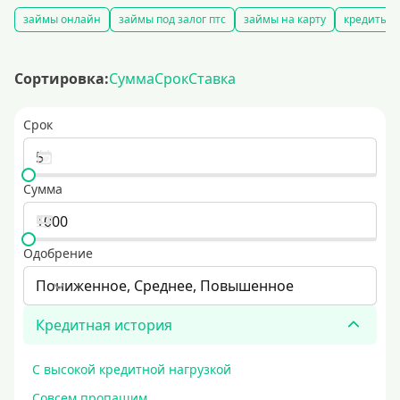
займы онлайн
займы под залог птс
займы на карту
кредиты ч
Сортировка:
Сумма
Срок
Ставка
Срок
Сумма
Одобрение
Пониженное, Среднее, Повышенное
Кредитная история
С высокой кредитной нагрузкой
Совсем пропащим