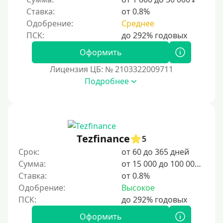
Залог
Ставка:
от 0.8%
Одобрение:
Среднее
Под залог ПТС
Без залога
Оформить
Под залог
Лицензия ЦБ: № 2103322009711
Под залог недвижимости
Подробнее
Под ПТС по доверенности
Под ПТС мотоцикла
Под ПТС спецтехники
Tezfinance
Под ПТС грузового автомобиля
5
Срок:
от 60 до 365 дней
Авто без ПТС
Сумма:
от 15 000 до 100 000 ₽
Ставка:
от 0.8%
Цель
Одобрение:
Высокое
На Новый Год
Оформить
Чтобы улучшить кредитную историю, начните с