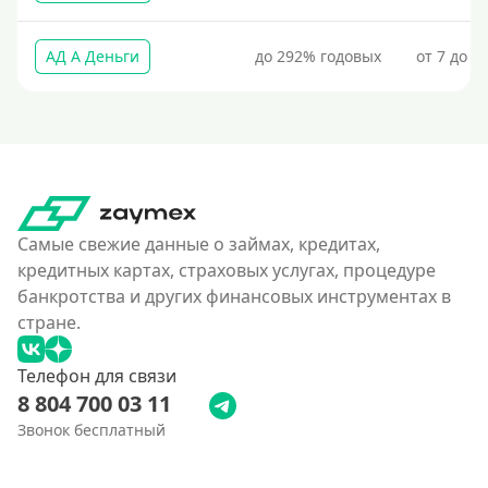
Процент
АД А Деньги
до 292% годовых
от 7 до 3
Под 1 %
С пролонгацией (продлением)
Под высокий процент
Без комиссии
В рассрочку
С ежемесячным платежом
Самые свежие данные о займах, кредитах,
кредитных картах, страховых услугах, процедуре
Бесплатно
банкротства и других финансовых инструментах в
Под низкий процент
стране.
Без процентов
Телефон для связи
Первый кредит без переплаты
8 804 700 03 11
Без процентов на 30 дней
Звонок бесплатный
Под 0 %