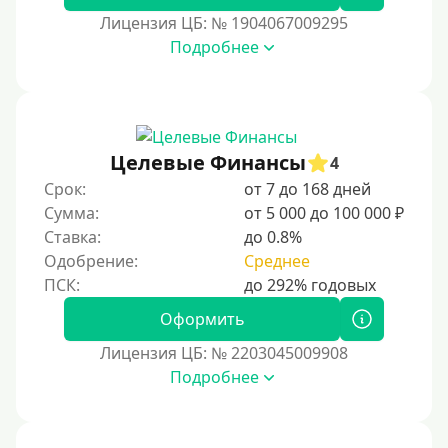
Лицензия ЦБ: № 1904067009295
15000 руб
Подробнее
20000 руб
25000 руб
30000 руб
30000 руб на год
Целевые Финансы
4
35000 руб
Срок:
от 7 до 168 дней
Сумма:
от 5 000 до 100 000 ₽
40000 руб
Ставка:
до 0.8%
50000 руб
Одобрение:
Среднее
60000 руб
70000 руб
Оформить
80000 руб
Лицензия ЦБ: № 2203045009908
Подробнее
90000 руб
100000 руб
150000 руб