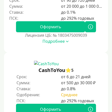
Срок:
от 90 до 720 дней
Сумма:
от 20 000 до 1 000 000 ₽
500 руб
Ставка:
до 0.1%
1000 руб
1500 руб
Оформить
2000 руб
Лицензия ЦБ: № 1803475009039
2500 руб
Подробнее
3000 руб
4000 руб
5000 руб
CashToYou
5
6000 руб
Срок:
от 6 до 21 дней
7000 руб
Сумма:
от 500 до 30 000 ₽
8000 руб
Ставка:
до 0.8%
9000 руб
Одобрение:
Среднее
10000 руб
Оформить
12000 руб