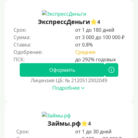
В рассрочку
С ежемесячным платежом
ЭкспрессДеньги
Бесплатно
4
Срок:
от 1 до 180 дней
Под низкий процент
Сумма:
от 3 000 до 100 000 ₽
Без процентов
Ставка:
от 0.8%
Первый кредит без переплаты
Одобрение:
Среднее
Без процентов на 30 дней
Оформить
Под 0 %
Лицензия ЦБ: № 2120512002049
Условия
Подробнее
С опцией досрочного погашения части долга
Без страховок и комиссий
Со страховкой
Займы.рф
4
Повторный
Срок:
от 1 до 30 дней