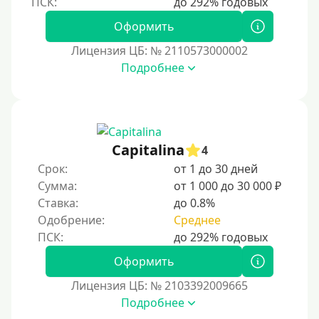
Пенсионерам до 75 лет
Оформить
Пенсионерам до 80 лет
Лицензия ЦБ: № 2110573000002
Пенсионерам до 85 лет
Подробнее
Безработным
Даже бомжам
Без упоминания места трудоустройства
Capitalina
4
Для иностранных граждан
Срок:
от 1 до 30 дней
Для лиц, имеющих гражданство других государств,
Сумма:
от 1 000 до 30 000 ₽
находящихся на территории Украины
Ставка:
до 0.8%
Для граждан других стран, проживающих в
Одобрение:
Среднее
Казахстане
Для граждан других стран, прибывающих в
Оформить
Кыргызстан
Лицензия ЦБ: № 2103392009665
Для граждан Таджикистана, проживающих за
Подробнее
рубежом