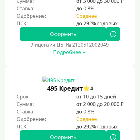
Сумма:
от 3 000 до 30 000 ₽
Надежные
Ставка:
до 0.8%
Без обмана
Одобрение:
Среднее
Без предоплат
Без электронной почты
Оформить
С автоматическим одобрением
Лицензия ЦБ: № 2120512002049
Подробнее
Без номера телефона
На телефон
Бесплатно и без подписок
Без звонков и проверок
495 Кредит
4
Онлайн круглосуточно
Срок:
от 10 до 15 дней
Ночью
Сумма:
от 2 000 до 20 000 ₽
Ставка:
до 0.8%
На карту круглосуточно
Одобрение:
Среднее
24/7
Деньги в долг
Оформить