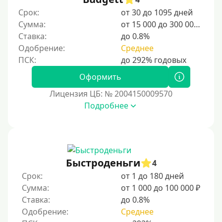
Срок:
от 30 до 1095 дней
Категории заемщиков
Сумма:
от 15 000 до 300 000 ₽
Ставка:
до 0.8%
Несовершеннолетним
Одобрение:
Среднее
Студентам
Для мужчин
Оформить
Женский займ
Лицензия ЦБ: № 2004150009570
Подробнее
Мамам в декрете
Без прописки
Без регистрации
С временной регистрацией
Быстроденьги
4
Банкротам
Срок:
от 1 до 180 дней
Без подтверждения личности
Сумма:
от 1 000 до 100 000 ₽
Ставка:
до 0.8%
Пенсионерам
Одобрение:
Среднее
Пенсионерам до 70 лет