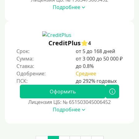
На сберкнижку
Подробнее
На дом срочно
Не выходя из дома
Без посещения офиса
В офисе
CreditPlus
4
В ломбарде
Срок:
от 5 до 168 дней
Сумма:
от 3 000 до 50 000 ₽
Роботы займов
Ставка:
до 0.8%
Перевод средств на карту через Telegram
Одобрение:
Среднее
Бесплатное использование без списания средств с
карты.
Оформить
Денежным переводом
Лицензия ЦБ: № 651503045006452
По СМС
Подробнее
На электронный кошелек
На Юмани (ЮMoney)
На Яндекс Деньги