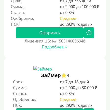
Срок:
от 7 до 365 дней
ответственное финансовое поведение поможет
Сумма:
от 2 000 до 100 000 ₽
восстановить доверие кредиторов.
Ставка:
от 0.8%
Для погашения других кредитов
Одобрение:
Среднее
До зарплаты
Для ИП
Оформить
Для бизнеса
Лицензия ЦБ: № 1503140006946
Подробнее
Документы
Без документов
По ИНН
Займер
4
По загранпаспорту
Срок:
от 7 до 18 дней
По военному билету
Сумма:
от 2 000 до 30 000 ₽
Ставка:
от 0.8%
По водительскому удостоверению
Одобрение:
Среднее
По СНИЛСу