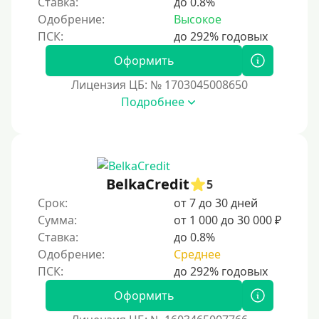
Ставка:
до 0.8%
3 года
Одобрение:
Высокое
4 года
5 лет
Оформить
Краткосрочные
Лицензия ЦБ: № 1703045008650
Долгосрочные
Подробнее
Принятие решения
За 1 минуту
BelkaCredit
5
За 2 минуты
Срок:
от 7 до 30 дней
За 3 минуты
Сумма:
от 1 000 до 30 000 ₽
Ставка:
до 0.8%
За 5 минут
Одобрение:
Среднее
За 10 минут
За 15 минут
Оформить
За час