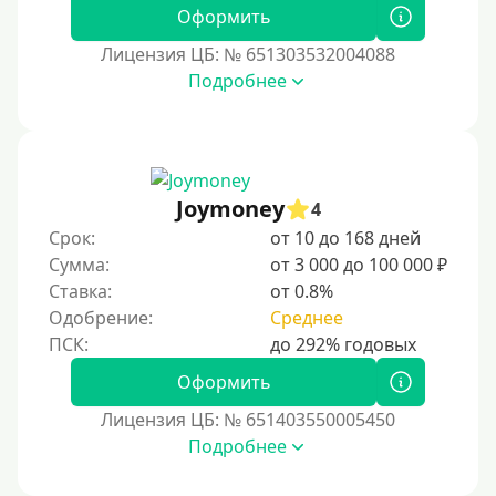
Без СНИЛСа
Оформить
По паспорту
Лицензия ЦБ: № 651303532004088
Без паспорта
Подробнее
По фото
Без фото
Без подтверждения дохода
Joymoney
4
Без справок и поручителей
Срок:
от 10 до 168 дней
Без посредников
Сумма:
от 3 000 до 100 000 ₽
Ставка:
от 0.8%
Процент
Одобрение:
Среднее
Под 1 %
Оформить
С пролонгацией (продлением)
Лицензия ЦБ: № 651403550005450
Под высокий процент
Подробнее
Без комиссии