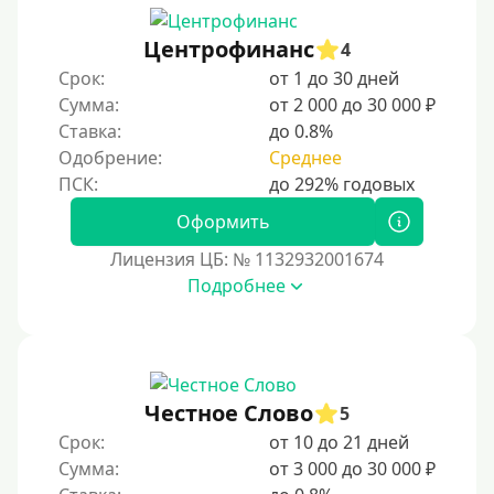
200000 руб
Центрофинанс
4
250000 руб
Срок:
от 1 до 30 дней
300000 руб
Сумма:
от 2 000 до 30 000 ₽
Ставка:
до 0.8%
500000 руб
Одобрение:
Среднее
1000000 руб
Мини займы
Оформить
На большую сумму
Лицензия ЦБ: № 1132932001674
Подробнее
Банковские карты и платежные системы
Мастеркард
С помощью системы Юнистрим
Честное Слово
5
На Вебмани
Срок:
от 10 до 21 дней
ВТБ
Сумма:
от 3 000 до 30 000 ₽
Виза (Visa)