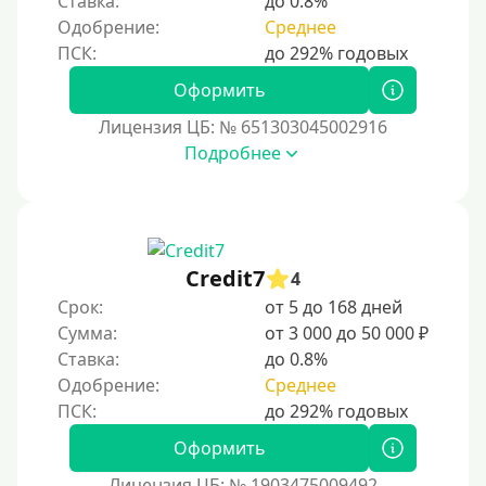
Ставка:
до 0.8%
Одобрение:
Среднее
Тинькофф
На карту Кукуруза
Оформить
Маэстро
Лицензия ЦБ: № 651303045002916
Мир
Подробнее
Сбербанк
Моментум (Momentum)
С помощью платформы Контакт (Contact)
Credit7
Золотая Корона
4
Срок:
от 5 до 168 дней
С помощью системы быстрых платежей (СБП)
Сумма:
от 3 000 до 50 000 ₽
Ставка:
до 0.8%
Способы получения
Одобрение:
Среднее
Без активации сервиса
Оформить
Без участия банков
Лицензия ЦБ: № 1903475009492