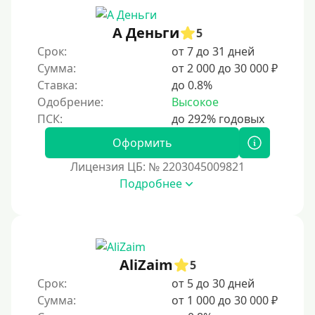
30 дней без процентов
А Деньги
2 месяца
5
Срок:
от 7 до 31 дней
60 дней
Сумма:
от 2 000 до 30 000 ₽
3 месяца
Ставка:
до 0.8%
90 дней
Одобрение:
Высокое
100 дней
Оформить
4 месяца
Лицензия ЦБ: № 2203045009821
5 месяцев
Подробнее
На полгода
180 дней
10 месяцев
Год
AliZaim
5
365 дней
Срок:
от 5 до 30 дней
Сумма:
от 1 000 до 30 000 ₽
2 года