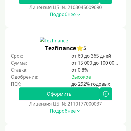
В долг на карту
Лицензия ЦБ: № 2103045009690
Подробнее
Срок
1 день
2 дня
Tezfinance
5
3 дня
Срок:
от 60 до 365 дней
5 дней
Сумма:
от 15 000 до 100 000 ₽
На неделю
Ставка:
от 0.8%
Одобрение:
Высокое
10 дней
2 недели
Оформить
15 дней
Лицензия ЦБ: № 2110177000037
20 дней
Подробнее
21 день
На месяц