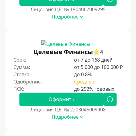
12000 руб
Лицензия ЦБ: № 1904067009295
15000 руб
Подробнее
20000 руб
25000 руб
30000 руб
30000 руб на год
Целевые Финансы
4
35000 руб
Срок:
от 7 до 168 дней
Сумма:
от 5 000 до 100 000 ₽
40000 руб
Ставка:
до 0.8%
50000 руб
Одобрение:
Среднее
60000 руб
70000 руб
Оформить
80000 руб
Лицензия ЦБ: № 2203045009908
Подробнее
90000 руб
100000 руб