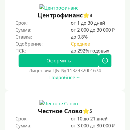
150000 руб
200000 руб
Центрофинанс
4
250000 руб
Срок:
от 1 до 30 дней
300000 руб
Сумма:
от 2 000 до 30 000 ₽
Ставка:
до 0.8%
500000 руб
Одобрение:
Среднее
1000000 руб
Мини займы
Оформить
На большую сумму
Лицензия ЦБ: № 1132932001674
Подробнее
Банковские карты и платежные системы
Мастеркард
С помощью системы Юнистрим
Честное Слово
5
На Вебмани
Срок:
от 10 до 21 дней
ВТБ
Сумма:
от 3 000 до 30 000 ₽