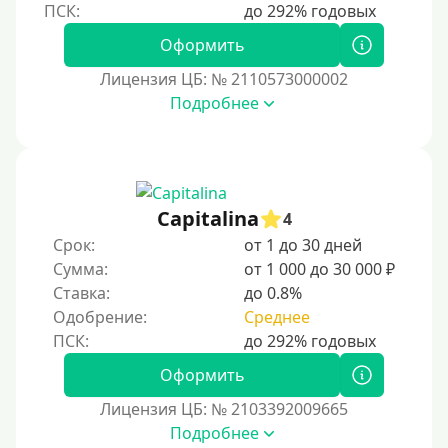
Пенсионерам до 70 лет
Пенсионерам до 75 лет
Оформить
Пенсионерам до 80 лет
Лицензия ЦБ: № 2110573000002
Пенсионерам до 85 лет
Подробнее
Безработным
Даже бомжам
Без упоминания места трудоустройства
Capitalina
4
Для иностранных граждан
Срок:
от 1 до 30 дней
Для лиц, имеющих гражданство других государств,
Сумма:
от 1 000 до 30 000 ₽
находящихся на территории Украины
Ставка:
до 0.8%
Для граждан других стран, проживающих в
Одобрение:
Среднее
Казахстане
Для граждан других стран, прибывающих в
Оформить
Кыргызстан
Лицензия ЦБ: № 2103392009665
Для граждан Таджикистана, проживающих за
Подробнее
рубежом