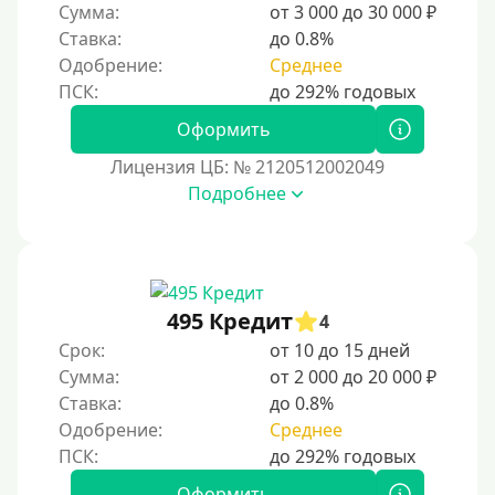
Сумма:
от 3 000 до 30 000 ₽
Надежные
Ставка:
до 0.8%
Без обмана
Одобрение:
Среднее
Без предоплат
Без электронной почты
Оформить
С автоматическим одобрением
Лицензия ЦБ: № 2120512002049
Подробнее
Без номера телефона
На телефон
Бесплатно и без подписок
Без звонков и проверок
495 Кредит
4
Онлайн круглосуточно
Срок:
от 10 до 15 дней
Ночью
Сумма:
от 2 000 до 20 000 ₽
Ставка:
до 0.8%
На карту круглосуточно
Одобрение:
Среднее
24/7
Деньги в долг
Оформить