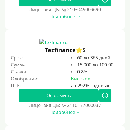
В долг на карту
Лицензия ЦБ: № 2103045009690
Подробнее
Срок
1 день
2 дня
Tezfinance
5
3 дня
Срок:
от 60 до 365 дней
5 дней
Сумма:
от 15 000 до 100 000 ₽
На неделю
Ставка:
от 0.8%
Одобрение:
Высокое
10 дней
2 недели
Оформить
15 дней
Лицензия ЦБ: № 2110177000037
20 дней
Подробнее
21 день
На месяц