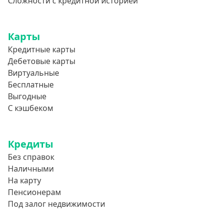
Сложности с кредитной историей
Словно Золотая Корона
Привет Сосед
Квику
Карты
Кредитные карты
А-Деньги
Дебетовые карты
Аполлон займ
Виртуальные
Веб-Займ
Бесплатные
Выгодные
Лайм Займ
С кэшбеком
Доброзайм
Деньги мгновенно
Кредиты
Без справок
Наличными
На карту
Пенсионерам
Под залог недвижимости