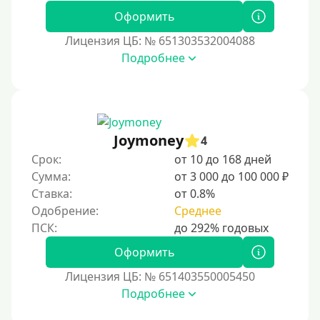
Без СНИЛСа
Оформить
По паспорту
Лицензия ЦБ: № 651303532004088
Без паспорта
Подробнее
По фото
Без фото
Без подтверждения дохода
Joymoney
4
Без справок и поручителей
Срок:
от 10 до 168 дней
Без посредников
Сумма:
от 3 000 до 100 000 ₽
Ставка:
от 0.8%
Процент
Одобрение:
Среднее
Под 1 %
Оформить
С пролонгацией (продлением)
Лицензия ЦБ: № 651403550005450
Под высокий процент
Подробнее
Без комиссии