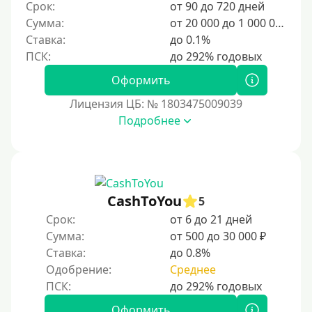
400 руб
Срок:
от 90 до 720 дней
Сумма:
от 20 000 до 1 000 000 ₽
500 руб
Ставка:
до 0.1%
1000 руб
1500 руб
Оформить
2000 руб
Лицензия ЦБ: № 1803475009039
2500 руб
Подробнее
3000 руб
4000 руб
5000 руб
CashToYou
5
6000 руб
Срок:
от 6 до 21 дней
7000 руб
Сумма:
от 500 до 30 000 ₽
8000 руб
Ставка:
до 0.8%
9000 руб
Одобрение:
Среднее
10000 руб
Оформить