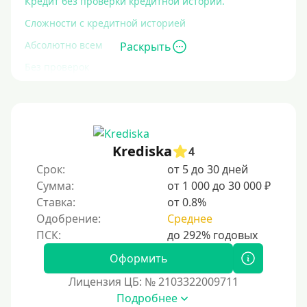
Кредит без проверки кредитной истории.
Сложности с кредитной историей
Абсолютно всем
Раскрыть
Без проверок
Со 100% одобрением
Без отказа
На карту без отказа
Krediska
4
С просрочками
Срок:
от 5 до 30 дней
Сумма:
от 1 000 до 30 000 ₽
Залог
Ставка:
от 0.8%
Одобрение:
Среднее
Под залог ПТС
Без залога
Оформить
Под залог
Лицензия ЦБ: № 2103322009711
Под залог недвижимости
Подробнее