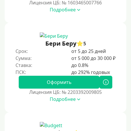
Лицензия ЦБ: № 1603465007766
Срочные
Подробнее
Моментальные онлайн
Экспресс
В день обращения
Бери Беру
5
Возраст
Срок:
от 5 до 25 дней
Сумма:
от 5 000 до 30 000 ₽
С 17 лет
Ставка:
до 0.8%
С 18 лет
Оформить
С 19 лет
Лицензия ЦБ: № 2203392009805
С 20 лет
Подробнее
С 21 года
С 22 лет
С 23 лет
С 25 лет