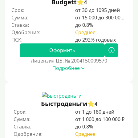
Budgett
4
Срок:
от 30 до 1095 дней
Категории заемщиков
Сумма:
от 15 000 до 300 000 ₽
Ставка:
до 0.8%
Несовершеннолетним
Одобрение:
Среднее
Студентам
Для мужчин
Оформить
Женский займ
Лицензия ЦБ: № 2004150009570
Подробнее
Мамам в декрете
Без прописки
Без регистрации
С временной регистрацией
Быстроденьги
4
Банкротам
Срок:
от 1 до 180 дней
Без подтверждения личности
Сумма:
от 1 000 до 100 000 ₽
Ставка:
до 0.8%
Пенсионерам
Одобрение:
Среднее