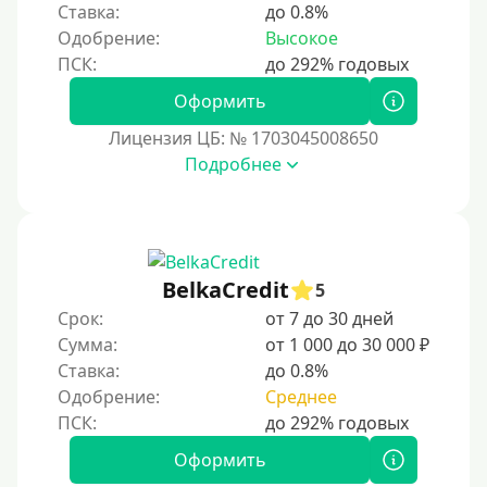
Ставка:
до 0.8%
3 года
Одобрение:
Высокое
4 года
5 лет
Оформить
Краткосрочные
Лицензия ЦБ: № 1703045008650
Долгосрочные
Подробнее
Принятие решения
За 1 минуту
BelkaCredit
5
За 2 минуты
Срок:
от 7 до 30 дней
За 3 минуты
Сумма:
от 1 000 до 30 000 ₽
Ставка:
до 0.8%
За 5 минут
Одобрение:
Среднее
За 10 минут
За 15 минут
Оформить
За час