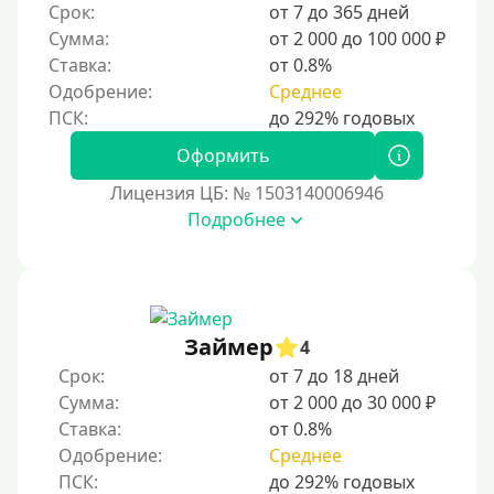
Срок:
от 7 до 365 дней
ответственное финансовое поведение поможет
Сумма:
от 2 000 до 100 000 ₽
восстановить доверие кредиторов.
Ставка:
от 0.8%
Для погашения других кредитов
Одобрение:
Среднее
До зарплаты
Для ИП
Оформить
Для бизнеса
Лицензия ЦБ: № 1503140006946
Подробнее
Документы
Без документов
По ИНН
Займер
4
По загранпаспорту
Срок:
от 7 до 18 дней
По военному билету
Сумма:
от 2 000 до 30 000 ₽
Ставка:
от 0.8%
По водительскому удостоверению
Одобрение:
Среднее
По СНИЛСу