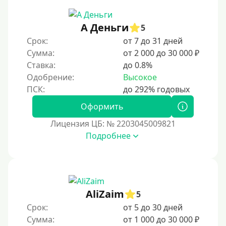
30 дней без процентов
А Деньги
2 месяца
5
Срок:
от 7 до 31 дней
60 дней
Сумма:
от 2 000 до 30 000 ₽
3 месяца
Ставка:
до 0.8%
90 дней
Одобрение:
Высокое
100 дней
Оформить
4 месяца
Лицензия ЦБ: № 2203045009821
5 месяцев
Подробнее
На полгода
180 дней
10 месяцев
Год
AliZaim
5
365 дней
Срок:
от 5 до 30 дней
Сумма:
от 1 000 до 30 000 ₽
2 года