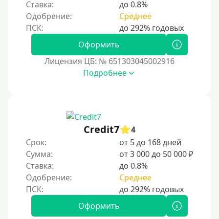
Виза (Visa)
Ставка:
до 0.8%
Одобрение:
Среднее
Тинькофф
На карту Кукуруза
Оформить
Маэстро
Лицензия ЦБ: № 651303045002916
Мир
Подробнее
Сбербанк
Моментум (Momentum)
С помощью платформы Контакт (Contact)
Credit7
Золотая Корона
4
Срок:
от 5 до 168 дней
С помощью системы быстрых платежей (СБП)
Сумма:
от 3 000 до 50 000 ₽
Ставка:
до 0.8%
Способы получения
Одобрение:
Среднее
Без активации сервиса
Оформить
Без участия банков