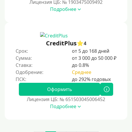
Лицензия ЦБ: № 1903475009492
На сберкнижку
Подробнее
На дом срочно
Не выходя из дома
Без посещения офиса
В офисе
CreditPlus
4
В ломбарде
Срок:
от 5 до 168 дней
Сумма:
от 3 000 до 50 000 ₽
Роботы займов
Ставка:
до 0.8%
Перевод средств на карту через Telegram
Одобрение:
Среднее
Бесплатное использование без списания средств с
карты.
Оформить
Денежным переводом
Лицензия ЦБ: № 651503045006452
По СМС
Подробнее
На электронный кошелек
На Юмани (ЮMoney)
На Яндекс Деньги