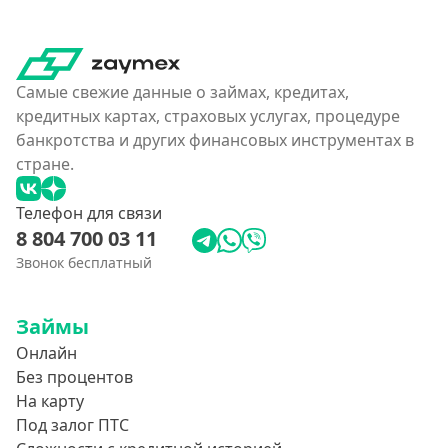
Без карты
На карту
Карта с нулевым остатком
Самые свежие данные о займах, кредитах,
На дебетовую карту
кредитных картах, страховых услугах, процедуре
На кредитную карту
банкротства и других финансовых инструментах в
На виртуальную карту
стране.
На неименную карту
Телефон для связи
На именную карту
8 804 700 03 11
На зарплатную карту
Звонок бесплатный
Перевод на чужую карту без подтверждения
Займы
Похожие МФО
Онлайн
Без процентов
Как еКапуста
На карту
Наподобие Займера
Под залог ПТС