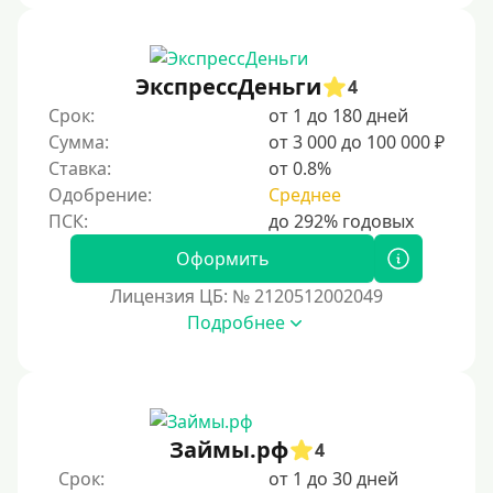
В рассрочку
С ежемесячным платежом
ЭкспрессДеньги
Бесплатно
4
Срок:
от 1 до 180 дней
Под низкий процент
Сумма:
от 3 000 до 100 000 ₽
Без процентов
Ставка:
от 0.8%
Первый кредит без переплаты
Одобрение:
Среднее
Без процентов на 30 дней
Оформить
Под 0 %
Лицензия ЦБ: № 2120512002049
Условия
Подробнее
С опцией досрочного погашения части долга
Без страховок и комиссий
Со страховкой
Займы.рф
4
Повторный
Срок:
от 1 до 30 дней