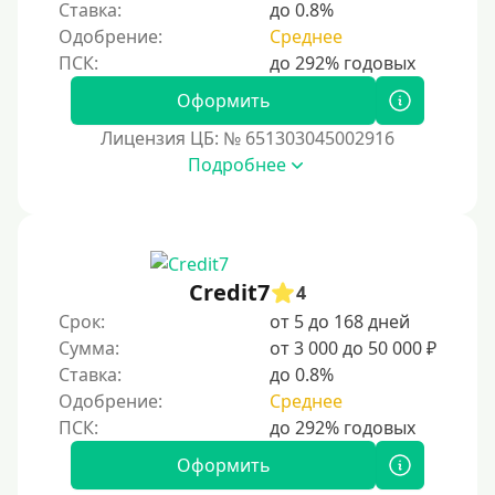
Виза (Visa)
Ставка:
до 0.8%
Одобрение:
Среднее
Тинькофф
На карту Кукуруза
Оформить
Маэстро
Лицензия ЦБ: № 651303045002916
Мир
Подробнее
Сбербанк
Моментум (Momentum)
С помощью платформы Контакт (Contact)
Credit7
Золотая Корона
4
Срок:
от 5 до 168 дней
С помощью системы быстрых платежей (СБП)
Сумма:
от 3 000 до 50 000 ₽
Ставка:
до 0.8%
Способы получения
Одобрение:
Среднее
Без активации сервиса
Оформить
Без участия банков