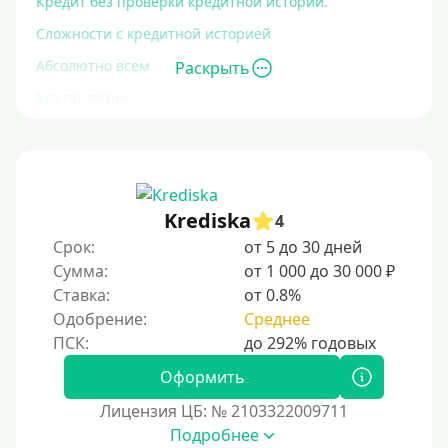
Кредит без проверки кредитной истории.
Сложности с кредитной историей
Абсолютно всем
Раскрыть
Без проверок
Со 100% одобрением
Без отказа
На карту без отказа
Krediska
4
С просрочками
Срок:
от 5 до 30 дней
Сумма:
от 1 000 до 30 000 ₽
Залог
Ставка:
от 0.8%
Одобрение:
Среднее
Под залог ПТС
Без залога
Оформить
Под залог
Лицензия ЦБ: № 2103322009711
Под залог недвижимости
Подробнее