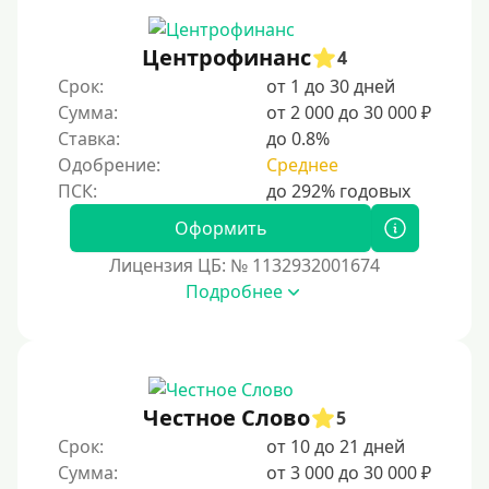
150000 руб
200000 руб
Центрофинанс
4
250000 руб
Срок:
от 1 до 30 дней
300000 руб
Сумма:
от 2 000 до 30 000 ₽
Ставка:
до 0.8%
500000 руб
Одобрение:
Среднее
1000000 руб
Мини займы
Оформить
На большую сумму
Лицензия ЦБ: № 1132932001674
Подробнее
Банковские карты и платежные системы
Мастеркард
С помощью системы Юнистрим
Честное Слово
5
На Вебмани
Срок:
от 10 до 21 дней
ВТБ
Сумма:
от 3 000 до 30 000 ₽