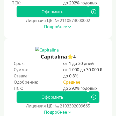
Пенсионерам до 70 лет
Пенсионерам до 75 лет
Оформить
Пенсионерам до 80 лет
Лицензия ЦБ: № 2110573000002
Пенсионерам до 85 лет
Подробнее
Безработным
Даже бомжам
Без упоминания места трудоустройства
Capitalina
4
Для иностранных граждан
Срок:
от 1 до 30 дней
Для лиц, имеющих гражданство других государств,
Сумма:
от 1 000 до 30 000 ₽
находящихся на территории Украины
Ставка:
до 0.8%
Для граждан других стран, проживающих в
Одобрение:
Среднее
Казахстане
Для граждан других стран, прибывающих в
Оформить
Кыргызстан
Лицензия ЦБ: № 2103392009665
Для граждан Таджикистана, проживающих за
Подробнее
рубежом