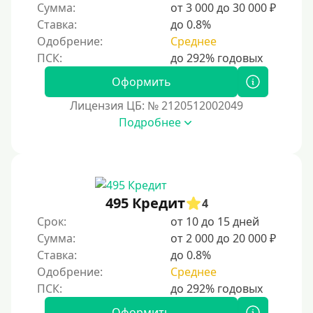
Сумма:
от 3 000 до 30 000 ₽
Надежные
Ставка:
до 0.8%
Без обмана
Одобрение:
Среднее
Без предоплат
Без электронной почты
Оформить
С автоматическим одобрением
Лицензия ЦБ: № 2120512002049
Подробнее
Без номера телефона
На телефон
Бесплатно и без подписок
Без звонков и проверок
495 Кредит
4
Онлайн круглосуточно
Срок:
от 10 до 15 дней
Ночью
Сумма:
от 2 000 до 20 000 ₽
Ставка:
до 0.8%
На карту круглосуточно
Одобрение:
Среднее
24/7
Деньги в долг
Оформить