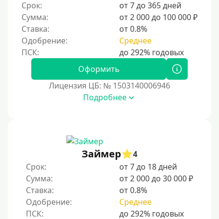
Срок:
от 7 до 365 дней
ответственное финансовое поведение поможет
Сумма:
от 2 000 до 100 000 ₽
восстановить доверие кредиторов.
Ставка:
от 0.8%
Для погашения других кредитов
Одобрение:
Среднее
До зарплаты
Для ИП
Оформить
Для бизнеса
Лицензия ЦБ: № 1503140006946
Подробнее
Документы
Без документов
По ИНН
Займер
4
По загранпаспорту
Срок:
от 7 до 18 дней
По военному билету
Сумма:
от 2 000 до 30 000 ₽
Ставка:
от 0.8%
По водительскому удостоверению
Одобрение:
Среднее
По СНИЛСу