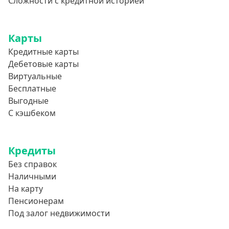
Сложности с кредитной историей
Словно Золотая Корона
Привет Сосед
Квику
Карты
Кредитные карты
А-Деньги
Дебетовые карты
Аполлон займ
Виртуальные
Веб-Займ
Бесплатные
Выгодные
Лайм Займ
С кэшбеком
Доброзайм
Деньги мгновенно
Кредиты
Без справок
Наличными
На карту
Пенсионерам
Под залог недвижимости