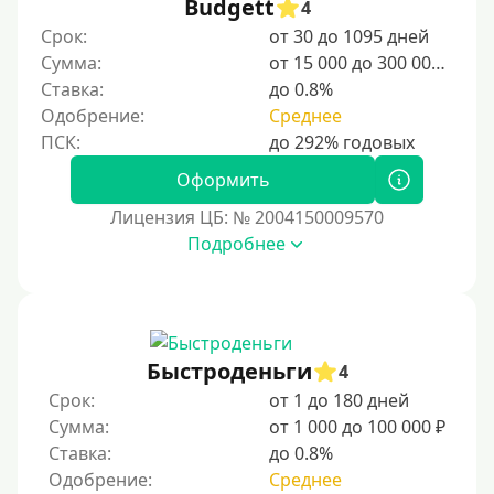
Budgett
4
Срок:
от 30 до 1095 дней
Категории заемщиков
Сумма:
от 15 000 до 300 000 ₽
Ставка:
до 0.8%
Несовершеннолетним
Одобрение:
Среднее
Студентам
Для мужчин
Оформить
Женский займ
Лицензия ЦБ: № 2004150009570
Подробнее
Мамам в декрете
Без прописки
Без регистрации
С временной регистрацией
Быстроденьги
4
Банкротам
Срок:
от 1 до 180 дней
Без подтверждения личности
Сумма:
от 1 000 до 100 000 ₽
Ставка:
до 0.8%
Пенсионерам
Одобрение:
Среднее