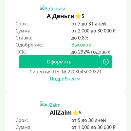
30 дней без процентов
А Деньги
2 месяца
5
Срок:
от 7 до 31 дней
60 дней
Сумма:
от 2 000 до 30 000 ₽
3 месяца
Ставка:
до 0.8%
90 дней
Одобрение:
Высокое
100 дней
Оформить
4 месяца
Лицензия ЦБ: № 2203045009821
5 месяцев
Подробнее
На полгода
180 дней
10 месяцев
Год
AliZaim
5
365 дней
Срок:
от 5 до 30 дней
Сумма:
от 1 000 до 30 000 ₽
2 года