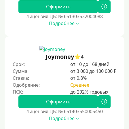
Без СНИЛСа
Оформить
По паспорту
Лицензия ЦБ: № 651303532004088
Без паспорта
Подробнее
По фото
Без фото
Без подтверждения дохода
Joymoney
4
Без справок и поручителей
Срок:
от 10 до 168 дней
Без посредников
Сумма:
от 3 000 до 100 000 ₽
Ставка:
от 0.8%
Процент
Одобрение:
Среднее
Под 1 %
Оформить
С пролонгацией (продлением)
Лицензия ЦБ: № 651403550005450
Под высокий процент
Подробнее
Без комиссии