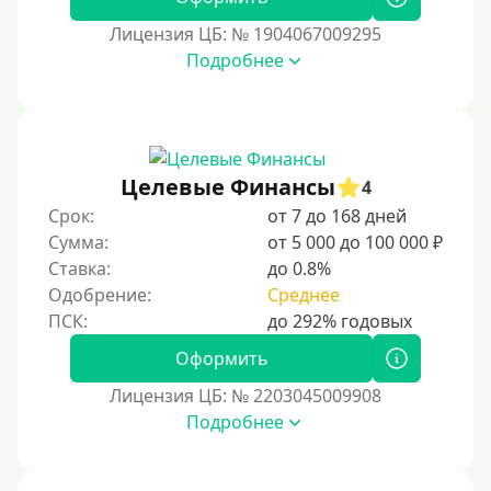
12000 руб
Лицензия ЦБ: № 1904067009295
15000 руб
Подробнее
20000 руб
25000 руб
30000 руб
30000 руб на год
Целевые Финансы
4
35000 руб
Срок:
от 7 до 168 дней
Сумма:
от 5 000 до 100 000 ₽
40000 руб
Ставка:
до 0.8%
50000 руб
Одобрение:
Среднее
60000 руб
70000 руб
Оформить
80000 руб
Лицензия ЦБ: № 2203045009908
Подробнее
90000 руб
100000 руб