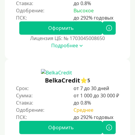
Ставка:
до 0.8%
3 года
Одобрение:
Высокое
4 года
5 лет
Оформить
Краткосрочные
Лицензия ЦБ: № 1703045008650
Долгосрочные
Подробнее
Принятие решения
За 1 минуту
BelkaCredit
5
За 2 минуты
Срок:
от 7 до 30 дней
За 3 минуты
Сумма:
от 1 000 до 30 000 ₽
Ставка:
до 0.8%
За 5 минут
Одобрение:
Среднее
За 10 минут
За 15 минут
Оформить
За час