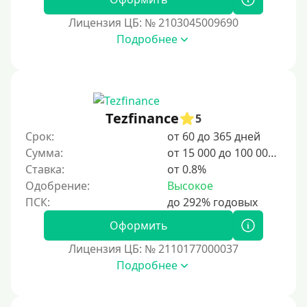
В долг на карту
Лицензия ЦБ: № 2103045009690
Подробнее
Срок
1 день
2 дня
Tezfinance
5
3 дня
Срок:
от 60 до 365 дней
5 дней
Сумма:
от 15 000 до 100 000 ₽
На неделю
Ставка:
от 0.8%
Одобрение:
Высокое
10 дней
2 недели
Оформить
15 дней
Лицензия ЦБ: № 2110177000037
20 дней
Подробнее
21 день
На месяц