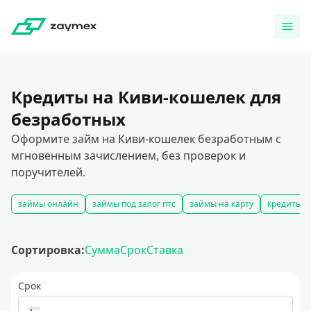
Кредиты на Киви-кошелек для
безработных
Оформите займ на Киви-кошелек безработным с
мгновенным зачислением, без проверок и
поручителей.
займы онлайн
займы под залог птс
займы на карту
кредиты ч
Сортировка:
Сумма
Срок
Ставка
Срок