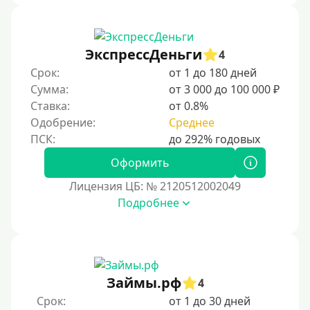
В рассрочку
С ежемесячным платежом
ЭкспрессДеньги
Бесплатно
4
Срок:
от 1 до 180 дней
Под низкий процент
Сумма:
от 3 000 до 100 000 ₽
Без процентов
Ставка:
от 0.8%
Первый кредит без переплаты
Одобрение:
Среднее
Без процентов на 30 дней
Оформить
Под 0 %
Лицензия ЦБ: № 2120512002049
Условия
Подробнее
С опцией досрочного погашения части долга
Без страховок и комиссий
Со страховкой
Займы.рф
4
Повторный
Срок:
от 1 до 30 дней