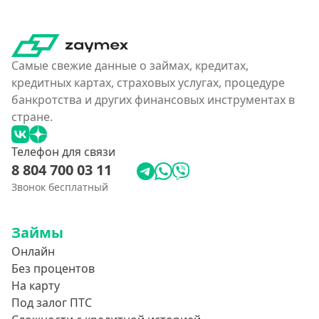
Без карты
На карту
Карта с нулевым остатком
Самые свежие данные о займах, кредитах,
На дебетовую карту
кредитных картах, страховых услугах, процедуре
На кредитную карту
банкротства и других финансовых инструментах в
На виртуальную карту
стране.
На неименную карту
Телефон для связи
На именную карту
8 804 700 03 11
На зарплатную карту
Звонок бесплатный
Перевод на чужую карту без подтверждения
Займы
Похожие МФО
Онлайн
Без процентов
Как еКапуста
На карту
Наподобие Займера
Под залог ПТС