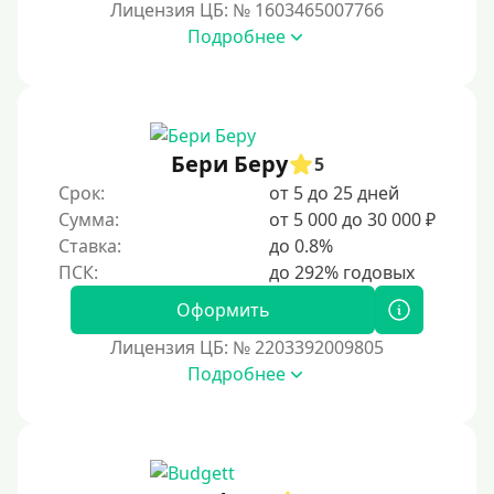
Лицензия ЦБ: № 1603465007766
Срочные
Подробнее
Моментальные онлайн
Экспресс
В день обращения
Бери Беру
5
Возраст
Срок:
от 5 до 25 дней
Сумма:
от 5 000 до 30 000 ₽
С 17 лет
Ставка:
до 0.8%
С 18 лет
Оформить
С 19 лет
Лицензия ЦБ: № 2203392009805
С 20 лет
Подробнее
С 21 года
С 22 лет
С 23 лет
С 25 лет