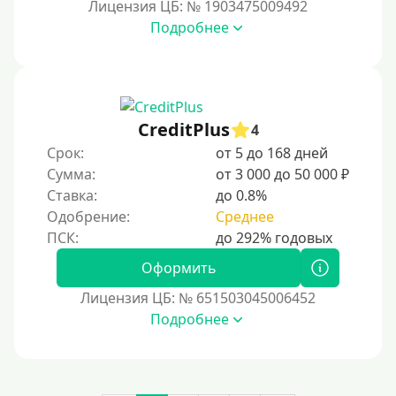
Лицензия ЦБ: № 1903475009492
На сберкнижку
Подробнее
На дом срочно
Не выходя из дома
Без посещения офиса
В офисе
CreditPlus
4
В ломбарде
Срок:
от 5 до 168 дней
Сумма:
от 3 000 до 50 000 ₽
Роботы займов
Ставка:
до 0.8%
Перевод средств на карту через Telegram
Одобрение:
Среднее
Бесплатное использование без списания средств с
карты.
Оформить
Денежным переводом
Лицензия ЦБ: № 651503045006452
По СМС
Подробнее
На электронный кошелек
На Юмани (ЮMoney)
На Яндекс Деньги