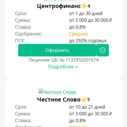
200000 руб
Центрофинанс
4
250000 руб
Срок:
от 1 до 30 дней
300000 руб
Сумма:
от 2 000 до 30 000 ₽
Ставка:
до 0.8%
500000 руб
Одобрение:
Среднее
1000000 руб
Мини займы
Оформить
На большую сумму
Лицензия ЦБ: № 1132932001674
Подробнее
Банковские карты и платежные системы
Мастеркард
С помощью системы Юнистрим
Честное Слово
5
На Вебмани
Срок:
от 10 до 21 дней
ВТБ
Сумма:
от 3 000 до 30 000 ₽
Виза (Visa)
Ставка:
до 0.8%