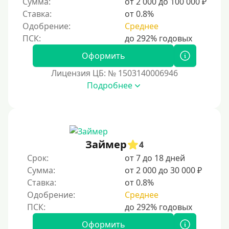
Сумма:
от 2 000 до 100 000 ₽
восстановить доверие кредиторов.
Ставка:
от 0.8%
Для погашения других кредитов
Одобрение:
Среднее
До зарплаты
Для ИП
Оформить
Для бизнеса
Лицензия ЦБ: № 1503140006946
Подробнее
Документы
Без документов
По ИНН
Займер
4
По загранпаспорту
Срок:
от 7 до 18 дней
По военному билету
Сумма:
от 2 000 до 30 000 ₽
Ставка:
от 0.8%
По водительскому удостоверению
Одобрение:
Среднее
По СНИЛСу
Без СНИЛСа
Оформить