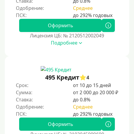
Ставка:
до 0.8%
Без обмана
Одобрение:
Среднее
Без предоплат
Без электронной почты
Оформить
С автоматическим одобрением
Лицензия ЦБ: № 2120512002049
Подробнее
Без номера телефона
На телефон
Бесплатно и без подписок
Без звонков и проверок
495 Кредит
4
Онлайн круглосуточно
Срок:
от 10 до 15 дней
Ночью
Сумма:
от 2 000 до 20 000 ₽
Ставка:
до 0.8%
На карту круглосуточно
Одобрение:
Среднее
24/7
Деньги в долг
Оформить
В долг на карту