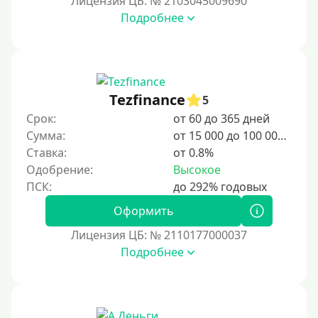
Лицензия ЦБ: № 2103045009690
Подробнее
Срок
1 день
2 дня
Tezfinance
5
3 дня
Срок:
от 60 до 365 дней
5 дней
Сумма:
от 15 000 до 100 000 ₽
На неделю
Ставка:
от 0.8%
Одобрение:
Высокое
10 дней
2 недели
Оформить
15 дней
Лицензия ЦБ: № 2110177000037
20 дней
Подробнее
21 день
На месяц
30 дней без процентов