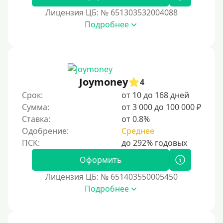
По паспорту
Лицензия ЦБ: № 651303532004088
Без паспорта
Подробнее
По фото
Без фото
Без подтверждения дохода
Joymoney
4
Без справок и поручителей
Срок:
от 10 до 168 дней
Без посредников
Сумма:
от 3 000 до 100 000 ₽
Ставка:
от 0.8%
Процент
Одобрение:
Среднее
Под 1 %
Оформить
С пролонгацией (продлением)
Лицензия ЦБ: № 651403550005450
Под высокий процент
Подробнее
Без комиссии
В рассрочку