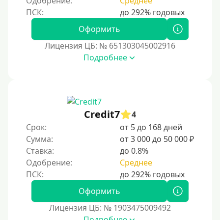
Одобрение:
Среднее
Тинькофф
На карту Кукуруза
Оформить
Маэстро
Лицензия ЦБ: № 651303045002916
Мир
Подробнее
Сбербанк
Моментум (Momentum)
С помощью платформы Контакт (Contact)
Credit7
Золотая Корона
4
Срок:
от 5 до 168 дней
С помощью системы быстрых платежей (СБП)
Сумма:
от 3 000 до 50 000 ₽
Ставка:
до 0.8%
Способы получения
Одобрение:
Среднее
Без активации сервиса
Оформить
Без участия банков
Лицензия ЦБ: № 1903475009492
На сберкнижку
Подробнее