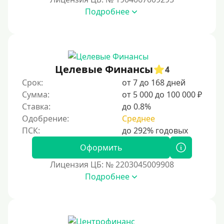
15000 руб
Подробнее
20000 руб
25000 руб
30000 руб
30000 руб на год
Целевые Финансы
4
35000 руб
Срок:
от 7 до 168 дней
Сумма:
от 5 000 до 100 000 ₽
40000 руб
Ставка:
до 0.8%
50000 руб
Одобрение:
Среднее
60000 руб
70000 руб
Оформить
80000 руб
Лицензия ЦБ: № 2203045009908
Подробнее
90000 руб
100000 руб
150000 руб