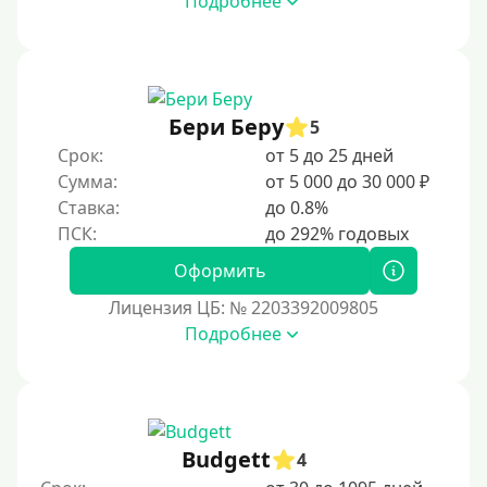
Подробнее
Моментальные онлайн
Экспресс
В день обращения
Бери Беру
5
Возраст
Срок:
от 5 до 25 дней
Сумма:
от 5 000 до 30 000 ₽
С 17 лет
Ставка:
до 0.8%
С 18 лет
Оформить
С 19 лет
Лицензия ЦБ: № 2203392009805
С 20 лет
Подробнее
С 21 года
С 22 лет
С 23 лет
С 25 лет
Budgett
4