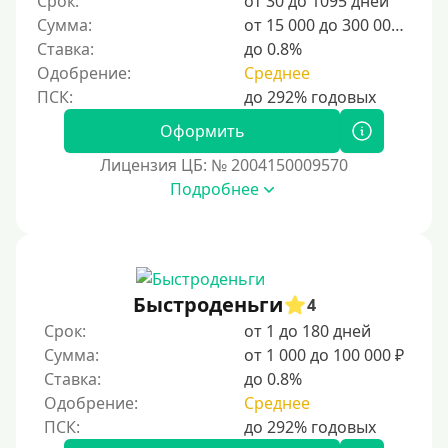
Срок:
от 30 до 1095 дней
Категории заемщиков
Сумма:
от 15 000 до 300 000 ₽
Ставка:
до 0.8%
Несовершеннолетним
Одобрение:
Среднее
Студентам
Для мужчин
Оформить
Женский займ
Лицензия ЦБ: № 2004150009570
Подробнее
Мамам в декрете
Без прописки
Без регистрации
С временной регистрацией
Быстроденьги
4
Банкротам
Срок:
от 1 до 180 дней
Без подтверждения личности
Сумма:
от 1 000 до 100 000 ₽
Ставка:
до 0.8%
Пенсионерам
Одобрение:
Среднее
Пенсионерам до 70 лет