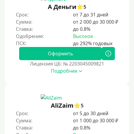
А Деньги
2 месяца
5
Срок:
от 7 до 31 дней
60 дней
Сумма:
от 2 000 до 30 000 ₽
3 месяца
Ставка:
до 0.8%
90 дней
Одобрение:
Высокое
100 дней
Оформить
4 месяца
Лицензия ЦБ: № 2203045009821
5 месяцев
Подробнее
На полгода
180 дней
10 месяцев
Год
AliZaim
5
365 дней
Срок:
от 5 до 30 дней
Сумма:
от 1 000 до 30 000 ₽
2 года
Ставка:
до 0.8%
3 года