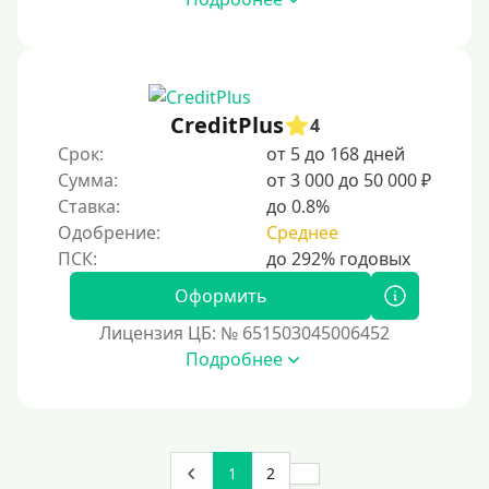
На дом срочно
Не выходя из дома
Без посещения офиса
В офисе
CreditPlus
4
В ломбарде
Срок:
от 5 до 168 дней
Сумма:
от 3 000 до 50 000 ₽
Роботы займов
Ставка:
до 0.8%
Перевод средств на карту через Telegram
Одобрение:
Среднее
Бесплатное использование без списания средств с
карты.
Оформить
Денежным переводом
Лицензия ЦБ: № 651503045006452
По СМС
Подробнее
На электронный кошелек
На Юмани (ЮMoney)
На Яндекс Деньги
1
2
Без привязки карты