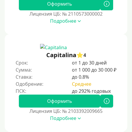
Пенсионерам до 75 лет
Оформить
Пенсионерам до 80 лет
Лицензия ЦБ: № 2110573000002
Пенсионерам до 85 лет
Подробнее
Безработным
Даже бомжам
Без упоминания места трудоустройства
Capitalina
4
Для иностранных граждан
Срок:
от 1 до 30 дней
Для лиц, имеющих гражданство других государств,
Сумма:
от 1 000 до 30 000 ₽
находящихся на территории Украины
Ставка:
до 0.8%
Для граждан других стран, проживающих в
Одобрение:
Среднее
Казахстане
Для граждан других стран, прибывающих в
Оформить
Кыргызстан
Лицензия ЦБ: № 2103392009665
Для граждан Таджикистана, проживающих за
Подробнее
рубежом
Для граждан Беларуси, проживающих за рубежом