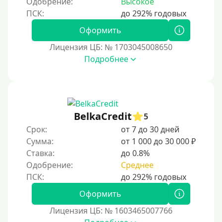
Одобрение:
Высокое
4 года
5 лет
Оформить
Краткосрочные
Лицензия ЦБ: № 1703045008650
Долгосрочные
Подробнее
Принятие решения
За 1 минуту
BelkaCredit
5
За 2 минуты
Срок:
от 7 до 30 дней
За 3 минуты
Сумма:
от 1 000 до 30 000 ₽
Ставка:
до 0.8%
За 5 минут
Одобрение:
Среднее
За 10 минут
За 15 минут
Оформить
За час
Лицензия ЦБ: № 1603465007766
Срочные