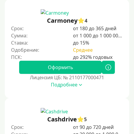
Для иностранных граждан, проживающих в
Армении, важно ознакомиться с местными законами
и правилами пребывания. Знание визовых
Carmoney
4
требований, условий регистрации и возможностей
Срок:
от 180 до 365 дней
трудоустройства поможет адаптироваться в стране.
Армения предлагает гостеприимную атмосферу,
Сумма:
от 1 000 до 1 000 000 ₽
богатую культуру и разнообразные возможности для
Ставка:
до 15%
работы и учебы.
Одобрение:
Среднее
Для граждан Узбекистана, проживающих за рубежом
Для граждан СНГ
Оформить
Лицензия ЦБ: № 2110177000471
Сумма (рублей)
Подробнее
100 руб
200 руб
300 руб
Cashdrive
5
400 руб
Срок:
от 90 до 720 дней