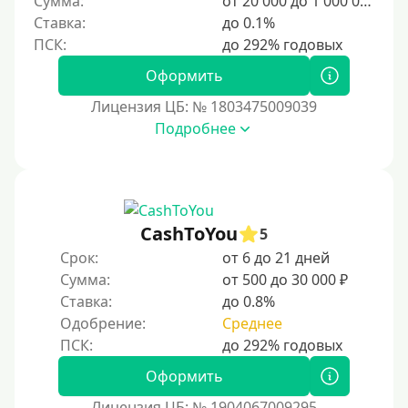
Сумма:
от 20 000 до 1 000 000 ₽
500 руб
Ставка:
до 0.1%
1000 руб
1500 руб
Оформить
2000 руб
Лицензия ЦБ: № 1803475009039
2500 руб
Подробнее
3000 руб
4000 руб
5000 руб
CashToYou
5
6000 руб
Срок:
от 6 до 21 дней
7000 руб
Сумма:
от 500 до 30 000 ₽
8000 руб
Ставка:
до 0.8%
9000 руб
Одобрение:
Среднее
10000 руб
Оформить
12000 руб
Лицензия ЦБ: № 1904067009295