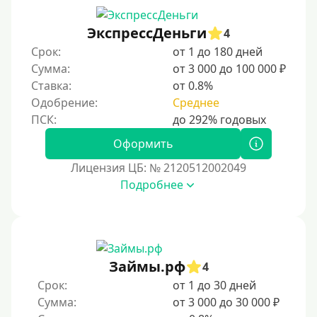
С ежемесячным платежом
ЭкспрессДеньги
Бесплатно
4
Срок:
от 1 до 180 дней
Под низкий процент
Сумма:
от 3 000 до 100 000 ₽
Без процентов
Ставка:
от 0.8%
Первый кредит без переплаты
Одобрение:
Среднее
Без процентов на 30 дней
Оформить
Под 0 %
Лицензия ЦБ: № 2120512002049
Условия
Подробнее
С опцией досрочного погашения части долга
Без страховок и комиссий
Со страховкой
Займы.рф
4
Повторный
Срок:
от 1 до 30 дней
Сумма:
от 3 000 до 30 000 ₽
Надежные