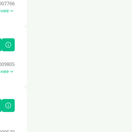
Под 0 %
007766
бнее
Условия
С опцией досрочного погашения
части долга
Без страховок и комиссий
Со страховкой
009805
Повторный
бнее
Надежные
Без обмана
Без предоплат
Без электронной почты
С автоматическим одобрением
Без номера телефона
На телефон