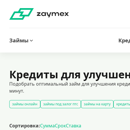
Займы
Кре
Кредиты для улучше
Подобрать оптимальный займ для улучшения кредит
минут.
займы онлайн
займы под залог птс
займы на карту
кредиты
быстрые займы
займы до зарплаты
новые займы
смс займ
долгосрочные займы
популярные займы
лучшие займы
по
Сортировка:
Сумма
Срок
Ставка