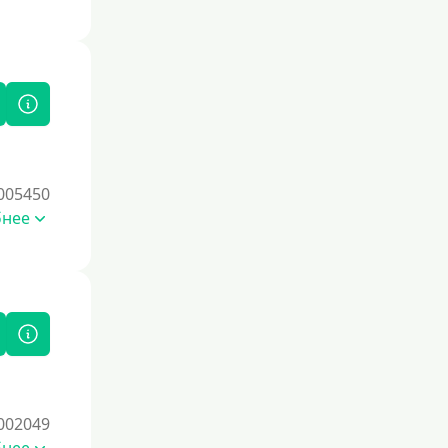
Без залога
Под залог
Под залог недвижимости
Под ПТС по доверенности
Под ПТС мотоцикла
Под ПТС спецтехники
005450
Под ПТС грузового автомобиля
бнее
Авто без ПТС
Цель
На Новый Год
Чтобы улучшить кредитную историю,
начните с регулярных
своевременных платежей по
текущим займам. Используйте
002049
кредитные продукты с небольшими