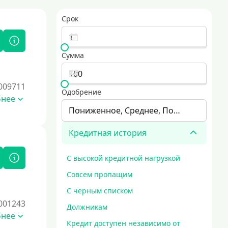
Срок
Сумма
009711
Одобрение
бнее
Пониженное, Среднее, Повышенное
Кредитная история
С высокой кредитной нагрузкой
Совсем пропащим
С черным списком
001243
Должникам
бнее
Кредит доступен независимо от