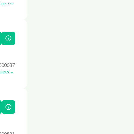
бнее
Без документов
По ИНН
По загранпаспорту
По военному билету
По водительскому удостоверению
По СНИЛСу
000037
Без СНИЛСа
бнее
По паспорту
Без паспорта
По фото
Без фото
Без подтверждения дохода
Без справок и поручителей
Без посредников