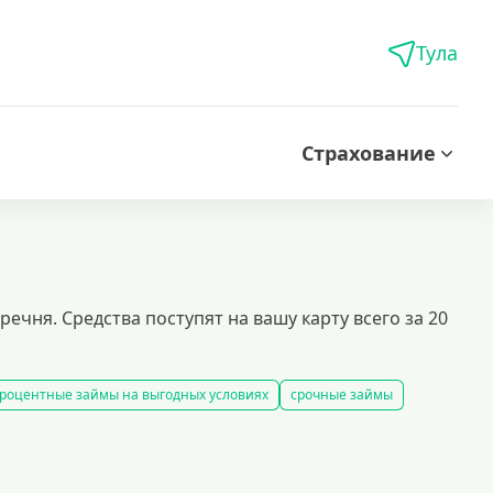
Тула
Страхование
ня. Средства поступят на вашу карту всего за 20
роцентные займы на выгодных условиях
срочные займы
 карту за 15 минут
оформить срочный займ в россии
рование займов
калькулятор займов