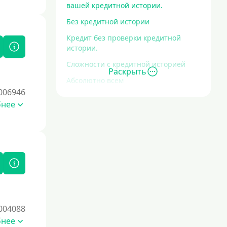
вашей кредитной истории.
Без кредитной истории
Кредит без проверки кредитной
истории.
Сложности с кредитной историей
Раскрыть
Абсолютно всем
006946
Без проверок
бнее
Со 100% одобрением
Без отказа
На карту без отказа
С просрочками
Залог
004088
Под залог ПТС
бнее