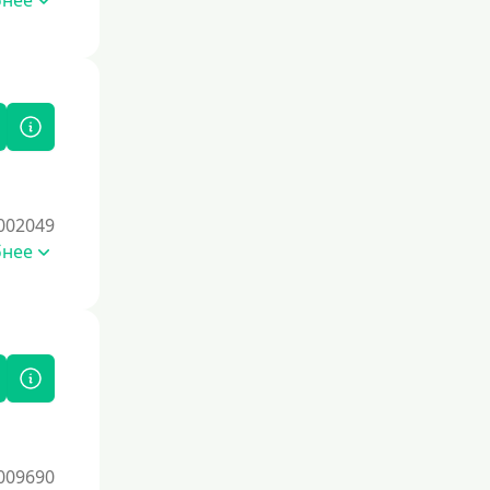
бнее
лимитами, например, кредитные
карты, и погашайте задолженность
вовремя. Проверяйте свою
кредитную историю через бюро
кредитных историй, чтобы
отслеживать изменения и выявлять
возможные ошибки. Избегайте
частых запросов на кредиты, так как
это может негативно сказаться на
вашем рейтинге. Со временем
002049
ответственное финансовое
бнее
поведение поможет восстановить
доверие кредиторов.
Для погашения других кредитов
До зарплаты
Для ИП
Для бизнеса
Документы
009690