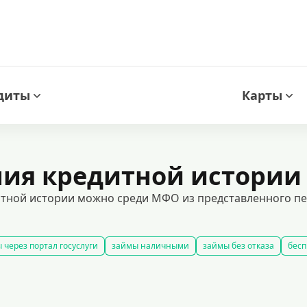
диты
Карты
ния кредитной истории
ной истории можно среди МФО из представленного переч
 через портал госуслуги
займы наличными
займы без отказа
бесп
все займы
займы ночью
займы без комиссии
срочные займы на
добрать займ
рейтинг займов
условия выдачи займов
рефинанси