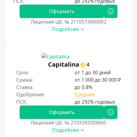
Пенсионерам до 75 лет
Оформить
Пенсионерам до 80 лет
Лицензия ЦБ: № 2110573000002
Пенсионерам до 85 лет
Подробнее
Безработным
Даже бомжам
Без упоминания места трудоустройства
Capitalina
4
Для иностранных граждан
Срок:
от 1 до 30 дней
Для лиц, имеющих гражданство других государств,
Сумма:
от 1 000 до 30 000 ₽
находящихся на территории Украины
Ставка:
до 0.8%
Для граждан других стран, проживающих в
Одобрение:
Среднее
Казахстане
Для граждан других стран, прибывающих в
Оформить
Кыргызстан
Лицензия ЦБ: № 2103392009665
Для граждан Таджикистана, проживающих за
Подробнее
рубежом