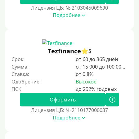
В долг на карту
Лицензия ЦБ: № 2103045009690
Подробнее
Срок
1 день
2 дня
Tezfinance
5
3 дня
Срок:
от 60 до 365 дней
5 дней
Сумма:
от 15 000 до 100 000 ₽
На неделю
Ставка:
от 0.8%
Одобрение:
Высокое
10 дней
2 недели
Оформить
15 дней
Лицензия ЦБ: № 2110177000037
20 дней
Подробнее
21 день
На месяц