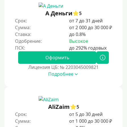
30 дней без процентов
А Деньги
2 месяца
5
Срок:
от 7 до 31 дней
60 дней
Сумма:
от 2 000 до 30 000 ₽
3 месяца
Ставка:
до 0.8%
90 дней
Одобрение:
Высокое
100 дней
Оформить
4 месяца
Лицензия ЦБ: № 2203045009821
5 месяцев
Подробнее
На полгода
180 дней
10 месяцев
Год
AliZaim
5
365 дней
Срок:
от 5 до 30 дней
Сумма:
от 1 000 до 30 000 ₽
2 года