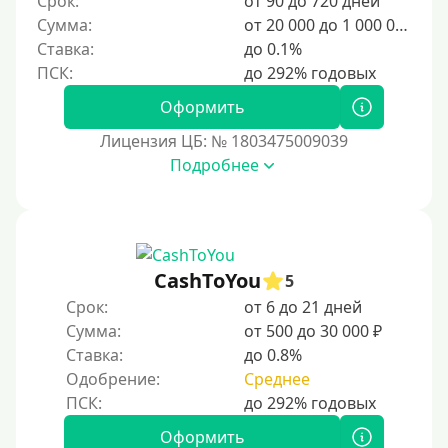
Срок:
от 90 до 720 дней
Сумма:
от 20 000 до 1 000 000 ₽
500 руб
Ставка:
до 0.1%
1000 руб
1500 руб
Оформить
2000 руб
Лицензия ЦБ: № 1803475009039
2500 руб
Подробнее
3000 руб
4000 руб
5000 руб
CashToYou
5
6000 руб
Срок:
от 6 до 21 дней
7000 руб
Сумма:
от 500 до 30 000 ₽
8000 руб
Ставка:
до 0.8%
9000 руб
Одобрение:
Среднее
10000 руб
Оформить
12000 руб