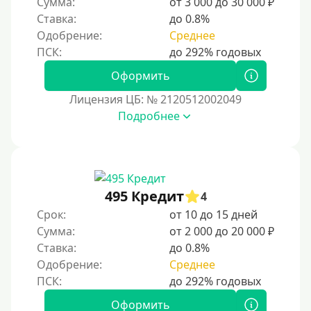
Сумма:
от 3 000 до 30 000 ₽
Надежные
Ставка:
до 0.8%
Без обмана
Одобрение:
Среднее
Без предоплат
Без электронной почты
Оформить
С автоматическим одобрением
Лицензия ЦБ: № 2120512002049
Подробнее
Без номера телефона
На телефон
Бесплатно и без подписок
Без звонков и проверок
495 Кредит
4
Онлайн круглосуточно
Срок:
от 10 до 15 дней
Ночью
Сумма:
от 2 000 до 20 000 ₽
Ставка:
до 0.8%
На карту круглосуточно
Одобрение:
Среднее
24/7
Деньги в долг
Оформить