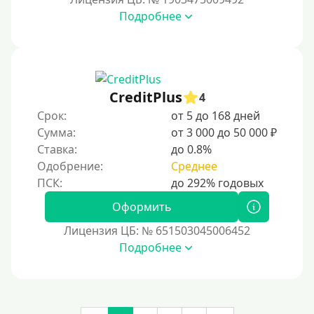
На сберкнижку
Подробнее
На дом срочно
Не выходя из дома
Без посещения офиса
В офисе
CreditPlus
4
В ломбарде
Срок:
от 5 до 168 дней
Сумма:
от 3 000 до 50 000 ₽
Роботы займов
Ставка:
до 0.8%
Перевод средств на карту через Telegram
Одобрение:
Среднее
Бесплатное использование без списания средств с
карты.
Оформить
Денежным переводом
Лицензия ЦБ: № 651503045006452
По СМС
Подробнее
На электронный кошелек
На Юмани (ЮMoney)
На Яндекс Деньги