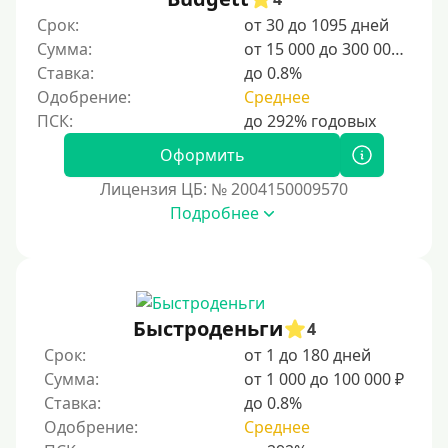
Срок:
от 30 до 1095 дней
Категории заемщиков
Сумма:
от 15 000 до 300 000 ₽
Ставка:
до 0.8%
Несовершеннолетним
Одобрение:
Среднее
Студентам
Для мужчин
Оформить
Женский займ
Лицензия ЦБ: № 2004150009570
Подробнее
Мамам в декрете
Без прописки
Без регистрации
С временной регистрацией
Быстроденьги
4
Банкротам
Срок:
от 1 до 180 дней
Без подтверждения личности
Сумма:
от 1 000 до 100 000 ₽
Ставка:
до 0.8%
Пенсионерам
Одобрение:
Среднее
Пенсионерам до 70 лет