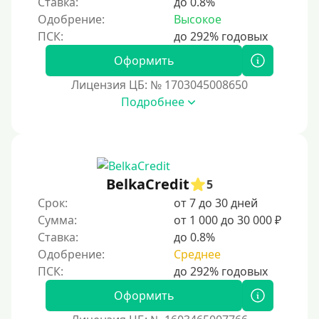
Ставка:
до 0.8%
3 года
Одобрение:
Высокое
4 года
5 лет
Оформить
Краткосрочные
Лицензия ЦБ: № 1703045008650
Долгосрочные
Подробнее
Принятие решения
За 1 минуту
BelkaCredit
5
За 2 минуты
Срок:
от 7 до 30 дней
За 3 минуты
Сумма:
от 1 000 до 30 000 ₽
Ставка:
до 0.8%
За 5 минут
Одобрение:
Среднее
За 10 минут
За 15 минут
Оформить
За час