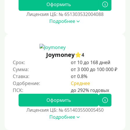
Без СНИЛСа
Оформить
По паспорту
Лицензия ЦБ: № 651303532004088
Без паспорта
Подробнее
По фото
Без фото
Без подтверждения дохода
Joymoney
4
Без справок и поручителей
Срок:
от 10 до 168 дней
Без посредников
Сумма:
от 3 000 до 100 000 ₽
Ставка:
от 0.8%
Процент
Одобрение:
Среднее
Под 1 %
Оформить
С пролонгацией (продлением)
Лицензия ЦБ: № 651403550005450
Под высокий процент
Подробнее
Без комиссии