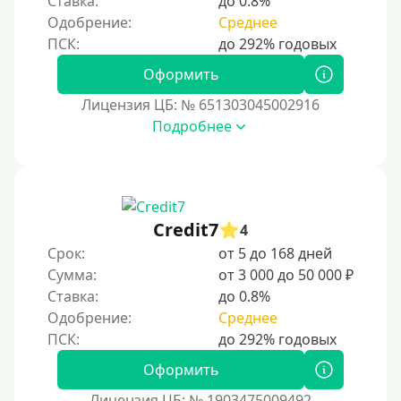
Ставка:
до 0.8%
Одобрение:
Среднее
Тинькофф
На карту Кукуруза
Оформить
Маэстро
Лицензия ЦБ: № 651303045002916
Мир
Подробнее
Сбербанк
Моментум (Momentum)
С помощью платформы Контакт (Contact)
Credit7
Золотая Корона
4
Срок:
от 5 до 168 дней
С помощью системы быстрых платежей (СБП)
Сумма:
от 3 000 до 50 000 ₽
Ставка:
до 0.8%
Способы получения
Одобрение:
Среднее
Без активации сервиса
Оформить
Без участия банков
Лицензия ЦБ: № 1903475009492