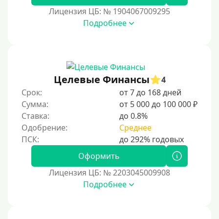
Лицензия ЦБ: № 1904067009295
15000 руб
Подробнее
20000 руб
25000 руб
30000 руб
30000 руб на год
Целевые Финансы
4
35000 руб
Срок:
от 7 до 168 дней
Сумма:
от 5 000 до 100 000 ₽
40000 руб
Ставка:
до 0.8%
50000 руб
Одобрение:
Среднее
60000 руб
70000 руб
Оформить
80000 руб
Лицензия ЦБ: № 2203045009908
Подробнее
90000 руб
100000 руб
150000 руб