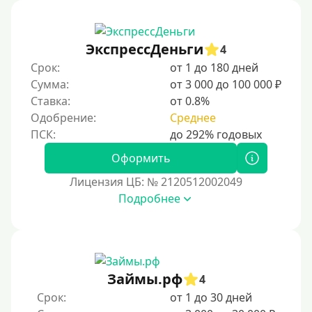
В рассрочку
С ежемесячным платежом
ЭкспрессДеньги
Бесплатно
4
Срок:
от 1 до 180 дней
Под низкий процент
Сумма:
от 3 000 до 100 000 ₽
Без процентов
Ставка:
от 0.8%
Первый кредит без переплаты
Одобрение:
Среднее
Без процентов на 30 дней
Оформить
Под 0 %
Лицензия ЦБ: № 2120512002049
Условия
Подробнее
С опцией досрочного погашения части долга
Без страховок и комиссий
Со страховкой
Займы.рф
4
Повторный
Срок:
от 1 до 30 дней