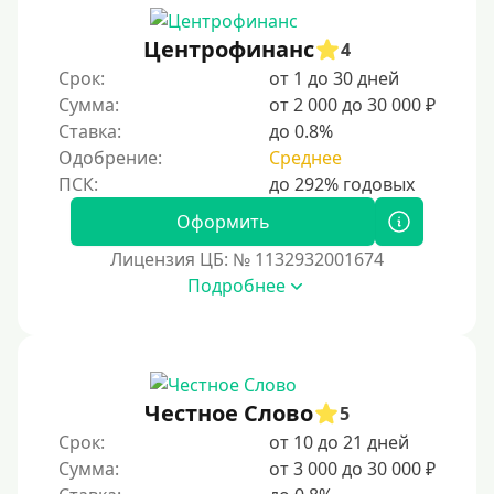
200000 руб
Центрофинанс
4
250000 руб
Срок:
от 1 до 30 дней
300000 руб
Сумма:
от 2 000 до 30 000 ₽
Ставка:
до 0.8%
500000 руб
Одобрение:
Среднее
1000000 руб
Мини займы
Оформить
На большую сумму
Лицензия ЦБ: № 1132932001674
Подробнее
Банковские карты и платежные системы
Мастеркард
С помощью системы Юнистрим
Честное Слово
5
На Вебмани
Срок:
от 10 до 21 дней
ВТБ
Сумма:
от 3 000 до 30 000 ₽
Виза (Visa)