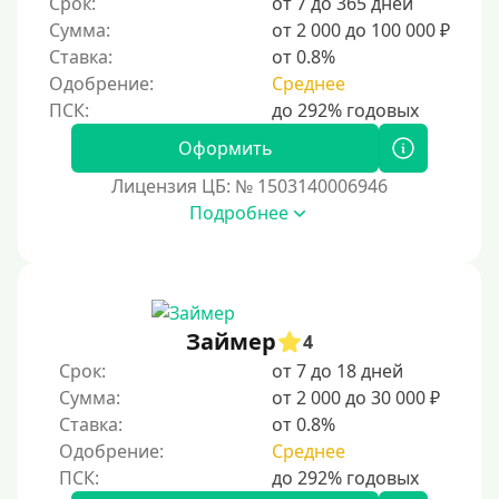
Срок:
от 7 до 365 дней
ответственное финансовое поведение поможет
Сумма:
от 2 000 до 100 000 ₽
восстановить доверие кредиторов.
Ставка:
от 0.8%
Для погашения других кредитов
Одобрение:
Среднее
До зарплаты
Для ИП
Оформить
Для бизнеса
Лицензия ЦБ: № 1503140006946
Подробнее
Документы
Без документов
По ИНН
Займер
4
По загранпаспорту
Срок:
от 7 до 18 дней
По военному билету
Сумма:
от 2 000 до 30 000 ₽
Ставка:
от 0.8%
По водительскому удостоверению
Одобрение:
Среднее
По СНИЛСу