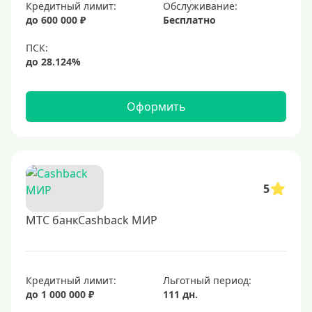
Золотые
Кредитный лимит:
Обслуживание:
до 600 000 ₽
Бесплатно
Черные
Виртуальные
Тип бонусов
Оформить
С бонусами
С кэшбеком
С кэшбэком на АЗС
С милями
5
МТС банкCashback МИР
Цель
Для игр
Для покупок
Кредитный лимит:
Льготный период:
до 1 000 000 ₽
111 дн.
Для путешествий