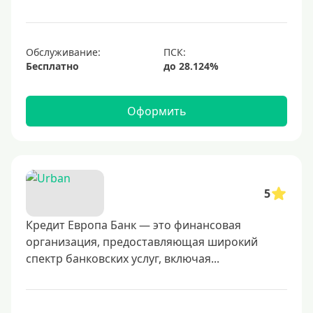
700000 руб
1000000 руб
С небольшим лимитом
Обслуживание:
Бесплатно
С большим лимитом
Безлимитные
Оформить
Тип карты
Mastercard
Visa
5
Visa Classic
Кредит Европа Банк — это финансовая
UnionPay
организация, предоставляющая широкий
Мир
спектр банковских услуг, включая...
Премиум
Platinum