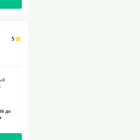
С бесплатным обслуживанием
С овердрафтом
С процентом на остаток
5
С низким процентом
Без процентов
Доступные
Сумма (рублей)
ый
:
5000 руб
10000 руб
15000 руб
20000 руб
25000 руб