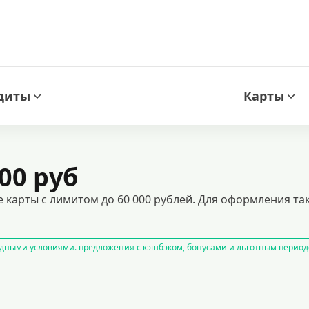
диты
Карты
00 руб
 карты с лимитом до 60 000 рублей. Для оформления та
дными условиями. предложения с кэшбэком, бонусами и льготным период
арты с возможностью снятия наличных
оформить кредитную карту онл
 получите одобрение быстро и без лишних проверок. идеальный вариант д