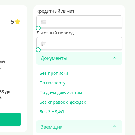
оцентов в течение определенного времени. такие карты популярны среди 
Кредитный лимит
5
минимальные требования к заемщикам. они подходят для тех, кто только
е, выгодные условия и безопасная доставка. идеальный выбор для тех, кт
Льготный период
едитные карты с выгодными условиями
карты для совершения покупок
кредитные карты мир
Документы
ый
:
Без прописки
По паспорту
По двум документам
Без справок о доходах
Без 2 НДФЛ
Заемщик