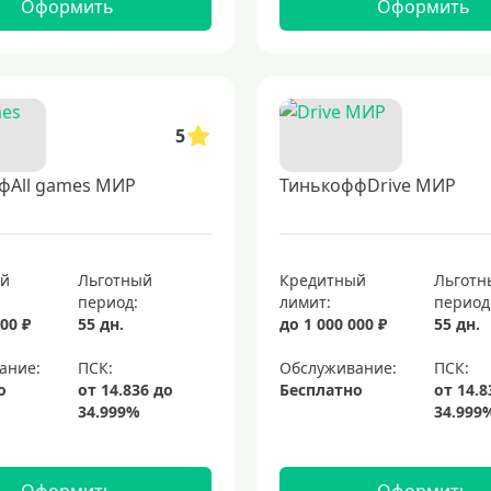
Оформить
Оформить
5
фAll games МИР
ТинькоффDrive МИР
ый
Льготный
Кредитный
Льготн
период:
лимит:
период
00 ₽
55 дн.
до 1 000 000 ₽
55 дн.
ание:
Обслуживание:
о
Бесплатно