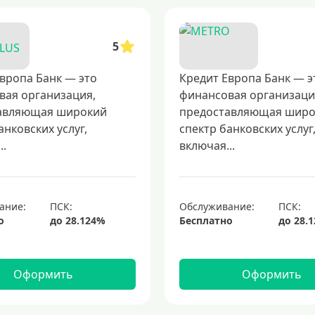
5
вропа Банк — это
Кредит Европа Банк — э
вая организация,
финансовая организаци
авляющая широкий
предоставляющая шир
анковских услуг,
спектр банковских услуг
..
включая...
ание:
Обслуживание:
о
Бесплатно
Оформить
Оформить