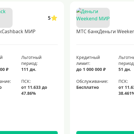
5
кCashback МИР
МТС банкДеньги Weeke
ый
Льготный
Кредитный
Льготн
период:
лимит:
период
00 ₽
111 дн.
до 1 000 000 ₽
51 дн.
ание:
Обслуживание:
о
Бесплатно