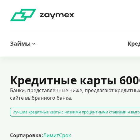
Займы
Кре
Кредитные карты 600
Банки, представленные ниже, предлагают кредитные
сайте выбранного банка.
лучшие кредитные карты с низкими процентными ставками и выго
временные цифровые карты для онлайн-платежей
кредитные к
кредитные карты без отказа: доступные предложения для каждого.
Сортировка:
Лимит
Срок
кредитные карты с льготным периодом