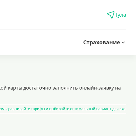
Тула
Страхование
кой карты достаточно заполнить онлайн-заявку на
ом. сравнивайте тарифы и выбирайте оптимальный вариант для экономи
айн
карты рассрочки
ля тех, кто ценит удобство и скорость. выбирайте из множества банков,