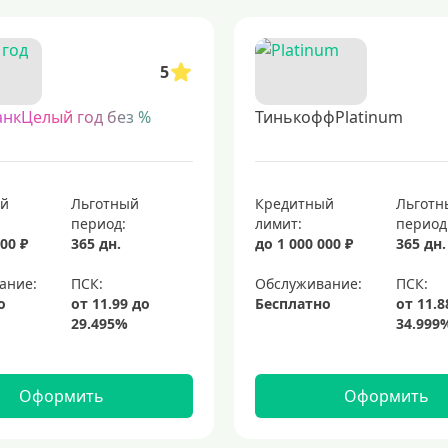
 которые позволяют пользоваться заемными средствами без начисления пр
5
банками. такие продукты часто имеют упрощенные условия оформления и 
. заказывайте онлайн, получайте пластик прямо к вам. быстрое оформлени
анкЦелый год без %
ТинькоффPlatinum
кредитные карты с возвратом части потраченных средств
топовые кр
ты visa для кредитных средств
элитные кредитные карты
кредитные 
ый
Льготный
Кредитный
Льготн
период:
лимит:
период
00 ₽
365 дн.
до 1 000 000 ₽
365 дн.
ание:
Обслуживание:
о
Бесплатно
Оформить
Оформить