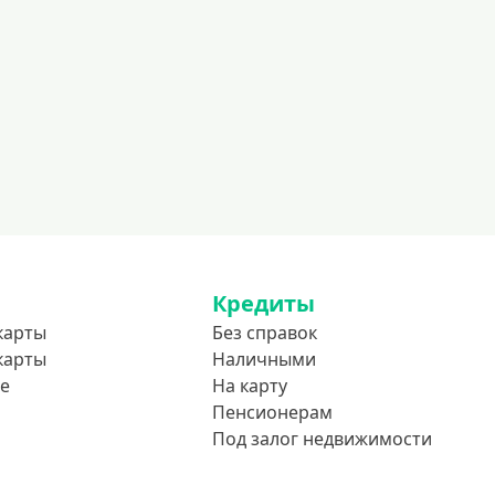
600000 руб
700000 руб
1000000 руб
С небольшим лимитом
С большим лимитом
Безлимитные
Тип карты
Mastercard
Кредиты
Visa
карты
Без справок
карты
Наличными
Visa Classic
е
На карту
UnionPay
Пенсионерам
Мир
Под залог недвижимости
Премиум