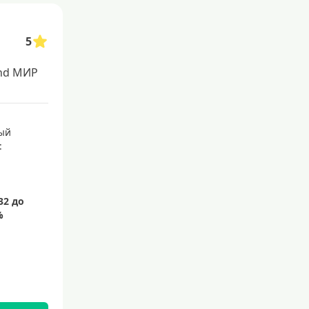
С 21 года
С 22 лет
5
С 23 лет
nd МИР
Для самозанятых
Беспроцентный период (льго
ый
тный срок)
:
С льготным периодом
50 дней
55 дней
На 60 дней
На 90 дней
100 дней
110 дней
120 дней