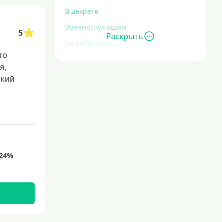
В декрете
Военнослужащим
5
Раскрыть
Безработным
то
Инвалидам
я,
Для иностранных граждан
окий
,
С временной регистрацией
Для пенсионеров
До 75 лет
До 80 лет
Для студентов
Молодежные
С 18 лет
С 19 лет
С 20 лет