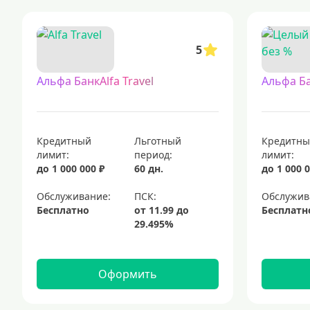
кредитные карты с льготным периодом — это финансовые продукты,
кредитные карты для людей с испорченной кредитной историей
5
кредитные карты, доступные для каждого, предлагаются многими 
кредитные карты с доставкой на дом: удобство и экономия времени
Альфа БанкAlfa Travel
Альфа Б
кредитные карты с периодом 120 дней без начисления процентов
кредитные карты: выберите подходящий вариант
платежные кар
платиновые кредитные карты
мгновенные кредитные карты
Кредитный
Льготный
Кредитн
лимит:
период:
лимит:
до 1 000 000 ₽
60 дн.
до 1 000 0
Обслуживание:
Обслужив
Бесплатно
Бесплатн
Оформить