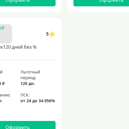
Оформить
Оформить
5
к120 дней без %
ый
Льготный
период:
0 ₽
120 дн.
ание:
о
Оформить