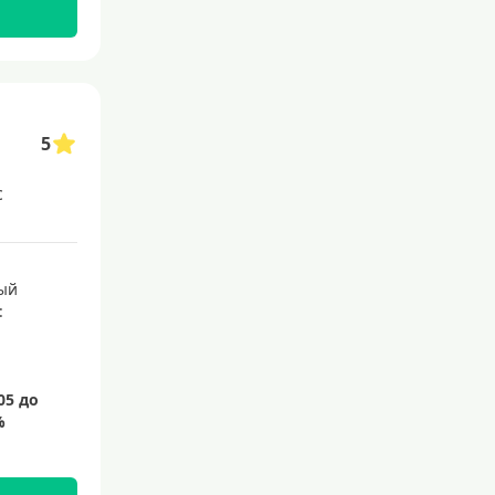
145 дней
150 дней
180 дней
200 дней
5
240 дней
с
На 365 дней
Преимущества
ый
:
С большим лимитом
По почте
Со снятием наличных
С доставкой на дом
Без посещения банка
Без электронной почты