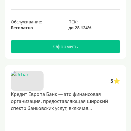
700000 руб
1000000 руб
С небольшим лимитом
Обслуживание:
Бесплатно
С большим лимитом
Безлимитные
Оформить
Тип карты
Mastercard
Visa
5
Visa Classic
Кредит Европа Банк — это финансовая
UnionPay
организация, предоставляющая широкий
Мир
спектр банковских услуг, включая...
Премиум
Platinum