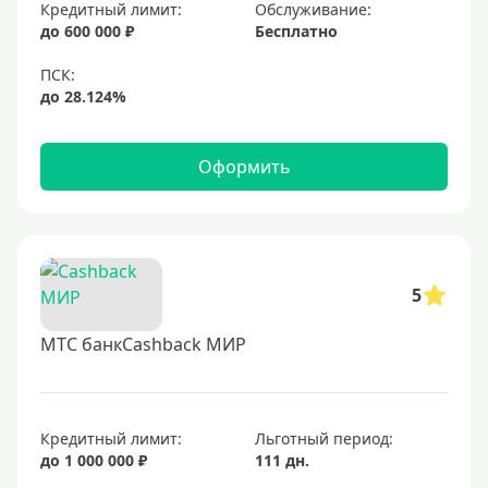
Золотые
Кредитный лимит:
Обслуживание:
до 600 000 ₽
Бесплатно
Черные
Виртуальные
Тип бонусов
Оформить
С бонусами
С кэшбеком
С кэшбэком на АЗС
С милями
5
МТС банкCashback МИР
Цель
Для игр
Для покупок
Кредитный лимит:
Льготный период:
до 1 000 000 ₽
111 дн.
Для путешествий