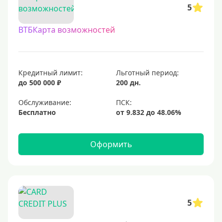
5
С овердрафтом
ВТБКарта возможностей
С процентом на остаток
С низким процентом
Без процентов
Кредитный лимит:
Льготный период:
Доступные
до 500 000 ₽
200 дн.
Обслуживание:
Сумма (рублей)
Бесплатно
5000 руб
10000 руб
Оформить
15000 руб
20000 руб
25000 руб
5
30000 руб