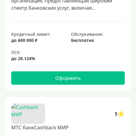
организация, предоставляющая широкий
Мир
спектр банковских услуг, включая...
Премиум
Platinum
Золотые
Кредитный лимит:
Обслуживание:
до 600 000 ₽
Бесплатно
Черные
Виртуальные
Тип бонусов
Оформить
С бонусами
С кэшбеком
С кэшбэком на АЗС
С милями
5
МТС банкCashback МИР
Цель