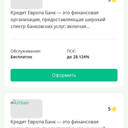
400000 руб
500000 руб
Кредит Европа Банк — это финансовая
организация, предоставляющая широкий
600000 руб
спектр банковских услуг, включая...
700000 руб
1000000 руб
С небольшим лимитом
Обслуживание:
Бесплатно
С большим лимитом
Безлимитные
Оформить
Тип карты
Mastercard
Visa
5
Visa Classic
Кредит Европа Банк — это финансовая
UnionPay