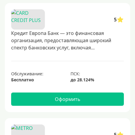
20000 руб
25000 руб
5
30000 руб
40000 руб
Кредит Европа Банк — это финансовая
организация, предоставляющая широкий
50000 руб
спектр банковских услуг, включая...
60000 руб
70000 руб
80000 руб
Обслуживание:
Бесплатно
100000 руб
150000 руб
Оформить
200000 руб
250000 руб
300000 руб
350000 руб
5