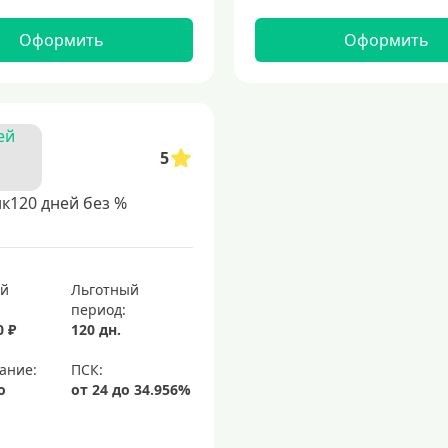
Оформить
Оформить
5
к120 дней без %
ый
Льготный
период:
0 ₽
120 дн.
ание:
о