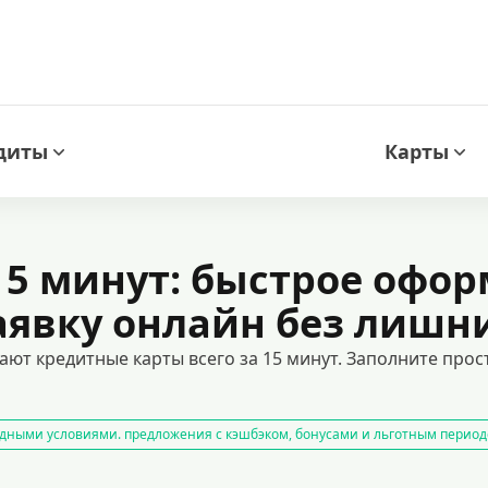
диты
Карты
15 минут: быстрое офо
аявку онлайн без лишни
ают кредитные карты всего за 15 минут. Заполните прос
дными условиями. предложения с кэшбэком, бонусами и льготным период
арты с возможностью снятия наличных
оформить кредитную карту онл