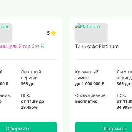
 получите одобрение быстро и без лишних проверок. идеальный вариант д
 которые позволяют пользоваться заемными средствами без начисления пр
5
банками. такие продукты часто имеют упрощенные условия оформления и 
. заказывайте онлайн, получайте пластик прямо к вам. быстрое оформлени
анкЦелый год без %
ТинькоффPlatinum
кредитные карты с возвратом части потраченных средств
топовые кр
ты visa для кредитных средств
элитные кредитные карты
кредитные 
ый
Льготный
Кредитный
Льготн
период:
лимит:
период
00 ₽
365 дн.
до 1 000 000 ₽
365 дн.
ание:
Обслуживание:
о
Бесплатно
Оформить
Оформить