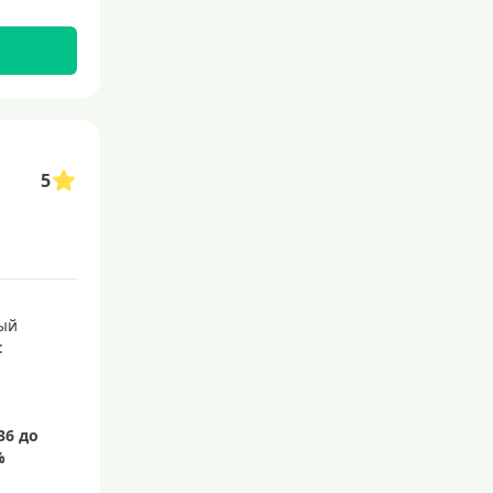
Без посещения банка
Без электронной почты
С бесплатным обслуживанием
С овердрафтом
С процентом на остаток
5
С низким процентом
Без процентов
Доступные
Сумма (рублей)
ый
:
5000 руб
10000 руб
15000 руб
20000 руб