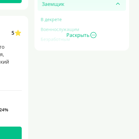
Заемщик
В декрете
Военнослужащим
5
Раскрыть
Безработным
то
Инвалидам
я,
Для иностранных граждан
окий
,
С временной регистрацией
Для пенсионеров
До 75 лет
До 80 лет
Для студентов
Молодежные
С 18 лет
С 19 лет