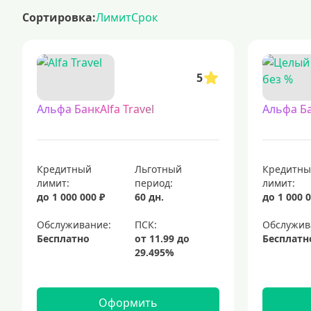
кредитные карты без отказа: доступные предложения для каждого.
Сортировка:
Лимит
Срок
кредитные карты с льготным периодом
кредитные карты с льготным периодом — это финансовые продукты,
кредитные карты для людей с испорченной кредитной историей
5
кредитные карты, доступные для каждого, предлагаются многими 
кредитные карты с доставкой на дом: удобство и экономия времени
Альфа БанкAlfa Travel
Альфа Б
кредитные карты с периодом 120 дней без начисления процентов
кредитные карты: выберите подходящий вариант
платежные кар
платиновые кредитные карты
мгновенные кредитные карты
Кредитный
Льготный
Кредитн
лимит:
период:
лимит:
до 1 000 000 ₽
60 дн.
до 1 000 0
Обслуживание:
Обслужив
Бесплатно
Бесплатн
Оформить