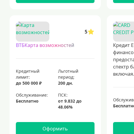
5
ВТБКарта возможностей
Кредит Е
финансо
предост
спектр б
Кредитный
Льготный
включая.
лимит:
период:
до 500 000 ₽
200 дн.
Обслуживание:
Обслужив
Бесплатно
Бесплатн
Оформить