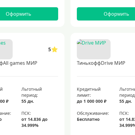
Оформить
Оформить
5
фAll games МИР
ТинькоффDrive МИР
ый
Льготный
Кредитный
Льготн
период:
лимит:
период
00 ₽
55 дн.
до 1 000 000 ₽
55 дн.
ание:
Обслуживание:
о
Бесплатно