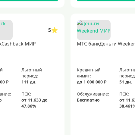
5
кCashback МИР
МТС банкДеньги Weeke
ый
Льготный
Кредитный
Льготн
период:
лимит:
период
00 ₽
111 дн.
до 1 000 000 ₽
51 дн.
ание:
Обслуживание:
о
Бесплатно