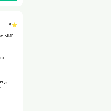
С 20 лет
С 21 года
С 22 лет
5
С 23 лет
nd МИР
Для самозанятых
Беспроцентный период (льго
ый
тный срок)
:
С льготным периодом
50 дней
55 дней
На 60 дней
На 90 дней
100 дней