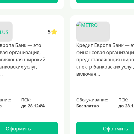
5
вропа Банк — это
Кредит Европа Банк — э
вая организация,
финансовая организаци
авляющая широкий
предоставляющая шир
анковских услуг,
спектр банковских услуг
..
включая...
ание:
Обслуживание:
о
Бесплатно
Оформить
Оформить