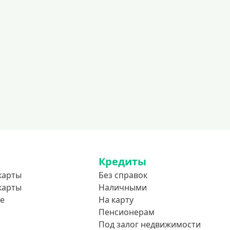
500000 руб
600000 руб
700000 руб
1000000 руб
С небольшим лимитом
С большим лимитом
Безлимитные
Тип карты
Mastercard
Кредиты
Visa
карты
Без справок
карты
Наличными
Visa Classic
е
На карту
UnionPay
Пенсионерам
Мир
Под залог недвижимости