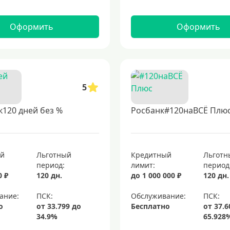
Оформить
Оформить
5
120 дней без %
Росбанк#120наВСЁ Плю
ый
Льготный
Кредитный
Льготн
период:
лимит:
период
0 ₽
120 дн.
до 1 000 000 ₽
120 дн.
ание:
Обслуживание:
о
Бесплатно