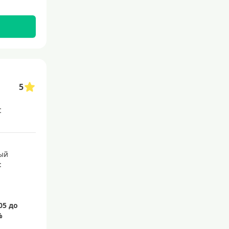
110 дней
120 дней
145 дней
150 дней
180 дней
200 дней
5
240 дней
с
На 365 дней
Преимущества
ый
:
С большим лимитом
По почте
Со снятием наличных
С доставкой на дом