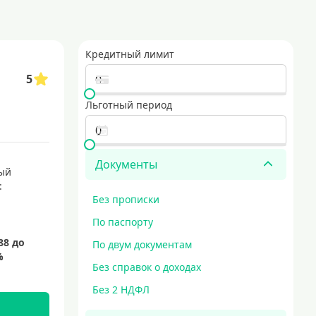
ля тех, кто ценит удобство и скорость. выбирайте из множества банков,
оцентов в течение определенного времени. такие карты популярны среди 
Кредитный лимит
5
минимальные требования к заемщикам. они подходят для тех, кто только
е, выгодные условия и безопасная доставка. идеальный выбор для тех, кт
Льготный период
едитные карты с выгодными условиями
карты для совершения покупок
кредитные карты мир
Документы
ый
:
Без прописки
По паспорту
По двум документам
Без справок о доходах
Без 2 НДФЛ