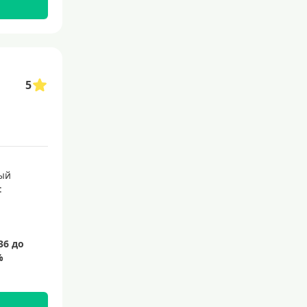
С бесплатным обслуживанием
С овердрафтом
С процентом на остаток
5
С низким процентом
Без процентов
Доступные
Сумма (рублей)
ый
:
5000 руб
10000 руб
15000 руб
20000 руб
25000 руб