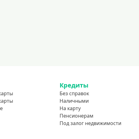
600000 руб
700000 руб
1000000 руб
С небольшим лимитом
С большим лимитом
Безлимитные
Тип карты
Mastercard
Кредиты
Visa
карты
Без справок
карты
Наличными
Visa Classic
е
На карту
UnionPay
Пенсионерам
Мир
Под залог недвижимости
Премиум