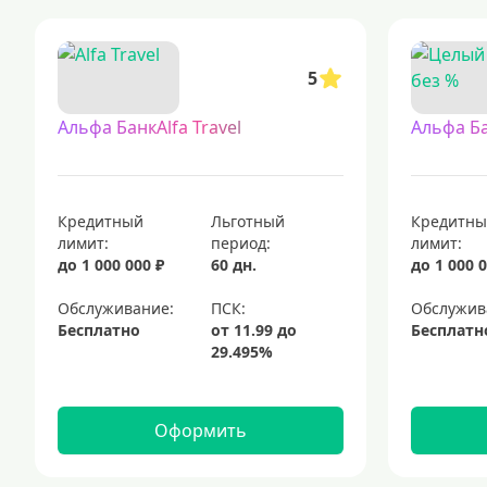
кредитные карты с льготным периодом — это финансовые продукты,
кредитные карты для людей с испорченной кредитной историей
5
кредитные карты, доступные для каждого, предлагаются многими 
кредитные карты с доставкой на дом: удобство и экономия времени
Альфа БанкAlfa Travel
Альфа Б
кредитные карты с периодом 120 дней без начисления процентов
кредитные карты: выберите подходящий вариант
платежные кар
платиновые кредитные карты
мгновенные кредитные карты
Кредитный
Льготный
Кредитн
лимит:
период:
лимит:
до 1 000 000 ₽
60 дн.
до 1 000 0
Обслуживание:
Обслужив
Бесплатно
Бесплатн
Оформить