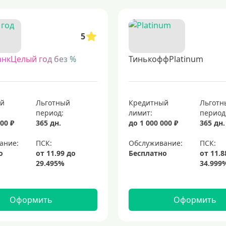
 которые позволяют пользоваться заемными средствами без начисления пр
5
банками. такие продукты часто имеют упрощенные условия оформления и 
. заказывайте онлайн, получайте пластик прямо к вам. быстрое оформлени
анкЦелый год без %
ТинькоффPlatinum
кредитные карты с возвратом части потраченных средств
топовые кр
ты visa для кредитных средств
элитные кредитные карты
кредитные 
ый
Льготный
Кредитный
Льготн
период:
лимит:
период
00 ₽
365 дн.
до 1 000 000 ₽
365 дн.
ание:
Обслуживание:
о
Бесплатно
Оформить
Оформить