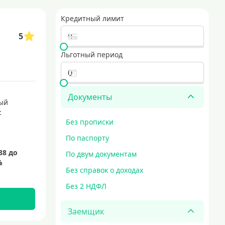
оцентов в течение определенного времени. такие карты популярны среди 
Кредитный лимит
5
минимальные требования к заемщикам. они подходят для тех, кто только
е, выгодные условия и безопасная доставка. идеальный выбор для тех, кт
Льготный период
едитные карты с выгодными условиями
карты для совершения покупок
кредитные карты мир
Документы
ый
:
Без прописки
По паспорту
По двум документам
Без справок о доходах
Без 2 НДФЛ
Заемщик