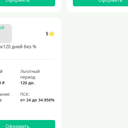
Оформить
Оформить
5
к120 дней без %
ый
Льготный
период:
0 ₽
120 дн.
ание:
о
Оформить