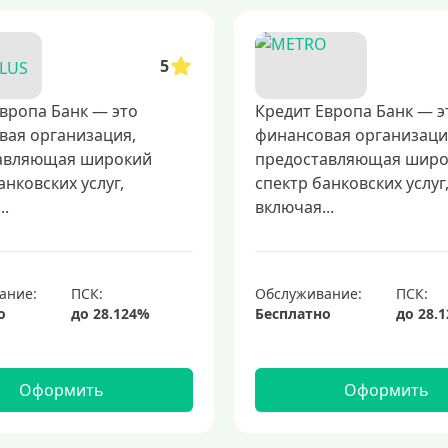
5
вропа Банк — это
Кредит Европа Банк — э
вая организация,
финансовая организаци
авляющая широкий
предоставляющая шир
анковских услуг,
спектр банковских услуг
..
включая...
ание:
Обслуживание:
о
Бесплатно
Оформить
Оформить