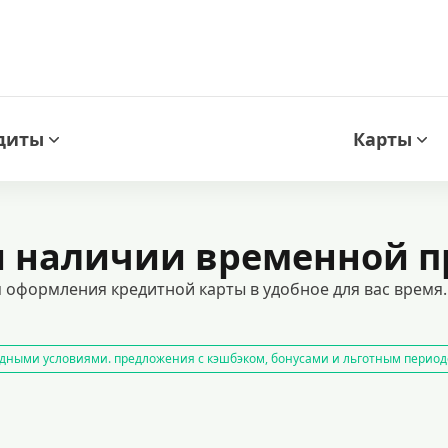
диты
Карты
и наличии временной п
 оформления кредитной карты в удобное для вас время.
дными условиями. предложения с кэшбэком, бонусами и льготным период
арты с возможностью снятия наличных
оформить кредитную карту онл
 получите одобрение быстро и без лишних проверок. идеальный вариант д