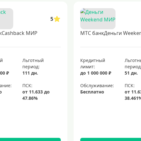
5
кCashback МИР
МТС банкДеньги Weeke
ый
Льготный
Кредитный
Льготн
период:
лимит:
период
00 ₽
111 дн.
до 1 000 000 ₽
51 дн.
ание:
Обслуживание:
о
Бесплатно