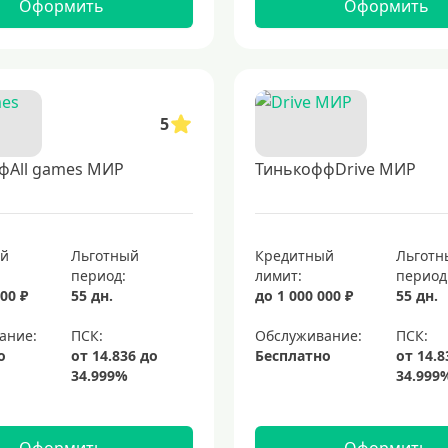
Оформить
Оформить
5
фAll games МИР
ТинькоффDrive МИР
ый
Льготный
Кредитный
Льготн
период:
лимит:
период
00 ₽
55 дн.
до 1 000 000 ₽
55 дн.
ание:
Обслуживание:
о
Бесплатно