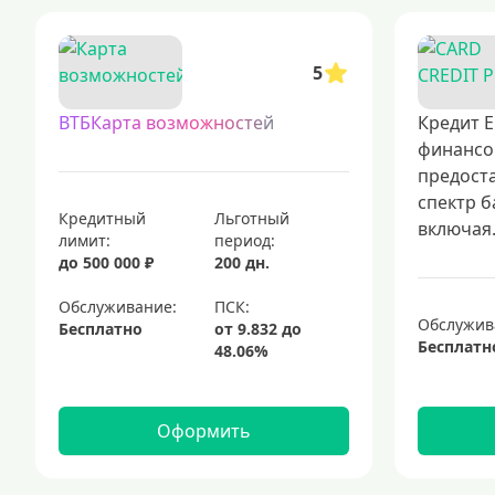
5
ВТБКарта возможностей
Кредит Е
финансо
предост
спектр б
Кредитный
Льготный
включая.
лимит:
период:
до 500 000 ₽
200 дн.
Обслуживание:
Обслужив
Бесплатно
Бесплатн
Оформить