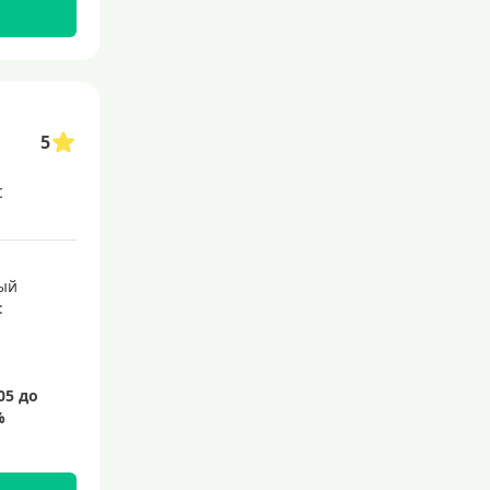
145 дней
150 дней
180 дней
200 дней
5
240 дней
с
На 365 дней
Преимущества
ый
:
С большим лимитом
По почте
Со снятием наличных
С доставкой на дом
Без посещения банка
Без электронной почты