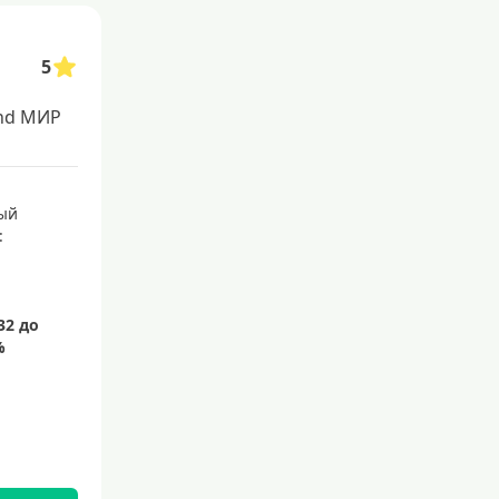
С 21 года
С 22 лет
5
С 23 лет
nd МИР
Для самозанятых
Беспроцентный период (льго
ый
тный срок)
:
С льготным периодом
50 дней
55 дней
На 60 дней
На 90 дней
100 дней
110 дней
120 дней