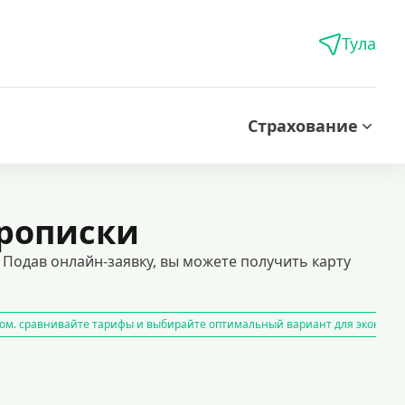
Тула
Страхование
рописки
 Подав онлайн-заявку, вы можете получить карту
ом. сравнивайте тарифы и выбирайте оптимальный вариант для экономи
айн
карты рассрочки
ля тех, кто ценит удобство и скорость. выбирайте из множества банков,