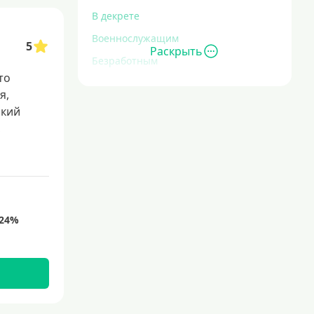
В декрете
Военнослужащим
5
Раскрыть
Безработным
то
Инвалидам
я,
Для иностранных граждан
окий
,
С временной регистрацией
Для пенсионеров
До 75 лет
До 80 лет
Для студентов
Молодежные
С 18 лет
С 19 лет
С 20 лет