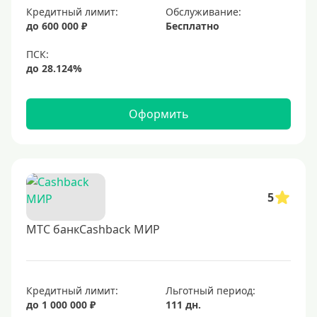
Золотые
Кредитный лимит:
Обслуживание:
до 600 000 ₽
Бесплатно
Черные
Виртуальные
Тип бонусов
Оформить
С бонусами
С кэшбеком
С кэшбэком на АЗС
С милями
5
МТС банкCashback МИР
Цель
Для игр
Для покупок
Кредитный лимит:
Льготный период:
до 1 000 000 ₽
111 дн.
Для путешествий