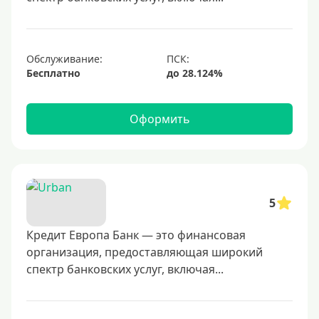
700000 руб
1000000 руб
С небольшим лимитом
Обслуживание:
Бесплатно
С большим лимитом
Безлимитные
Оформить
Тип карты
Mastercard
Visa
5
Visa Classic
Кредит Европа Банк — это финансовая
UnionPay
организация, предоставляющая широкий
Мир
спектр банковских услуг, включая...
Премиум
Platinum