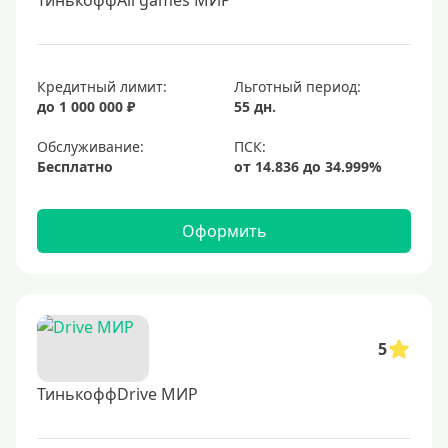
ТинькоффAll games МИР
Кредитный лимит:
Льготный период:
до 1 000 000 ₽
55 дн.
Обслуживание:
Бесплатно
Оформить
5
ТинькоффDrive МИР