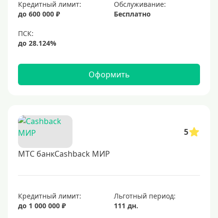
Золотые
Кредитный лимит:
Обслуживание:
до 600 000 ₽
Бесплатно
Черные
Виртуальные
Тип бонусов
Оформить
С бонусами
С кэшбеком
С кэшбэком на АЗС
С милями
5
МТС банкCashback МИР
Цель
Для игр
Для покупок
Кредитный лимит:
Льготный период:
до 1 000 000 ₽
111 дн.
Для путешествий