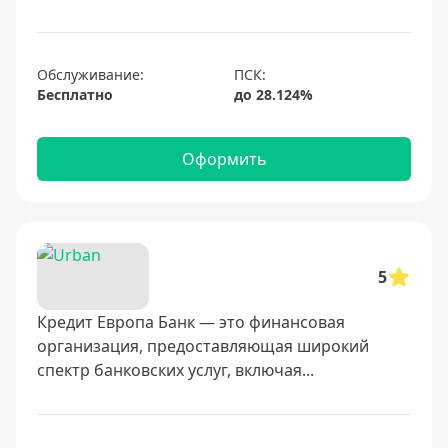
700000 руб
1000000 руб
С небольшим лимитом
Обслуживание:
Бесплатно
С большим лимитом
Безлимитные
Оформить
Тип карты
Mastercard
Visa
5
Visa Classic
Кредит Европа Банк — это финансовая
UnionPay
организация, предоставляющая широкий
Мир
спектр банковских услуг, включая...
Премиум
Platinum