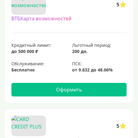
5
С овердрафтом
ВТБКарта возможностей
С процентом на остаток
С низким процентом
Без процентов
Кредитный лимит:
Льготный период:
Доступные
до 500 000 ₽
200 дн.
Обслуживание:
Сумма (рублей)
Бесплатно
5000 руб
10000 руб
Оформить
15000 руб
20000 руб
25000 руб
5
30000 руб