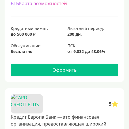
ВТБКарта возможностей
С процентом на остаток
С низким процентом
Без процентов
Кредитный лимит:
Льготный период:
Доступные
до 500 000 ₽
200 дн.
Обслуживание:
Сумма (рублей)
Бесплатно
5000 руб
10000 руб
Оформить
15000 руб
20000 руб
25000 руб
5
30000 руб
40000 руб
Кредит Европа Банк — это финансовая
организация, предоставляющая широкий
50000 руб