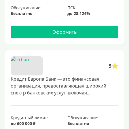
С небольшим лимитом
Обслуживание:
Бесплатно
С большим лимитом
Безлимитные
Оформить
Тип карты
Mastercard
Visa
5
Visa Classic
Кредит Европа Банк — это финансовая
UnionPay
организация, предоставляющая широкий
Мир
спектр банковских услуг, включая...
Премиум
Platinum
Золотые
Кредитный лимит:
Обслуживание:
до 600 000 ₽
Бесплатно
Черные