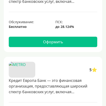
спектр банковских услуг, включая...
60000 руб
70000 руб
80000 руб
Обслуживание:
Бесплатно
100000 руб
150000 руб
Оформить
200000 руб
250000 руб
300000 руб
350000 руб
5
400000 руб
500000 руб
Кредит Европа Банк — это финансовая
организация, предоставляющая широкий
600000 руб
спектр банковских услуг, включая...
700000 руб
1000000 руб