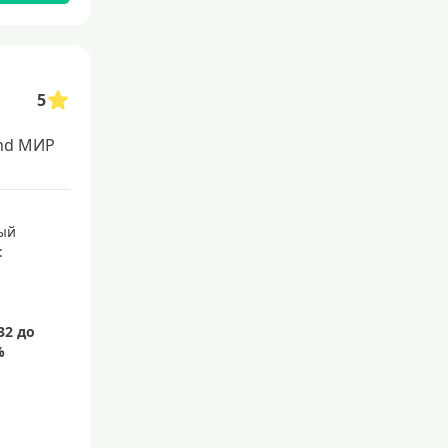
С 20 лет
С 21 года
С 22 лет
5
С 23 лет
nd МИР
Для самозанятых
Беспроцентный период (льго
ый
тный срок)
:
С льготным периодом
50 дней
55 дней
На 60 дней
На 90 дней
100 дней