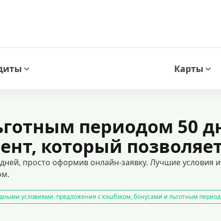
диты
Карты
ьготным периодом 50 д
нт, который позволяет 
 дней, просто оформив онлайн-заявку. Лучшие условия 
ом.
дными условиями. предложения с кэшбэком, бонусами и льготным период
арты с возможностью снятия наличных
оформить кредитную карту онл