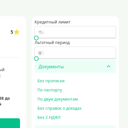
ля тех, кто ценит удобство и скорость. выбирайте из множества банков,
оцентов в течение определенного времени. такие карты популярны среди 
Кредитный лимит
5
минимальные требования к заемщикам. они подходят для тех, кто только
е, выгодные условия и безопасная доставка. идеальный выбор для тех, кт
Льготный период
едитные карты с выгодными условиями
карты для совершения покупок
кредитные карты мир
Документы
ый
:
Без прописки
По паспорту
По двум документам
Без справок о доходах
Без 2 НДФЛ