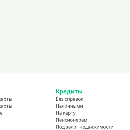
500000 руб
600000 руб
700000 руб
1000000 руб
С небольшим лимитом
С большим лимитом
Безлимитные
Тип карты
Mastercard
Кредиты
Visa
карты
Без справок
карты
Наличными
Visa Classic
е
На карту
UnionPay
Пенсионерам
Мир
Под залог недвижимости