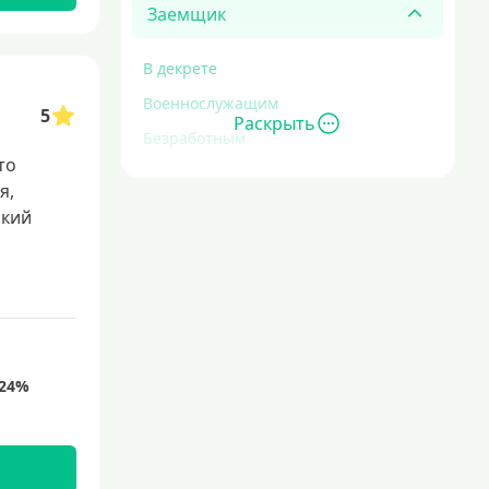
Заемщик
В декрете
Военнослужащим
5
Раскрыть
Безработным
то
Инвалидам
я,
Для иностранных граждан
окий
,
С временной регистрацией
Для пенсионеров
До 75 лет
До 80 лет
Для студентов
Молодежные
С 18 лет
С 19 лет