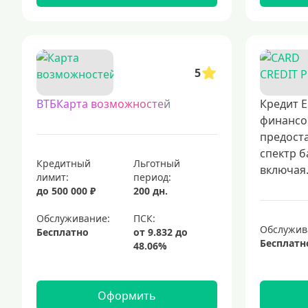
5
ВТБКарта возможностей
Кредит Е
финансо
предост
спектр б
Кредитный
Льготный
включая.
лимит:
период:
до 500 000 ₽
200 дн.
Обслуживание:
Обслужив
Бесплатно
Бесплатн
Оформить