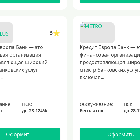
5
вропа Банк — это
Кредит Европа Банк — э
вая организация,
финансовая организаци
авляющая широкий
предоставляющая шир
анковских услуг,
спектр банковских услуг
..
включая...
ание:
Обслуживание:
о
Бесплатно
Оформить
Оформить