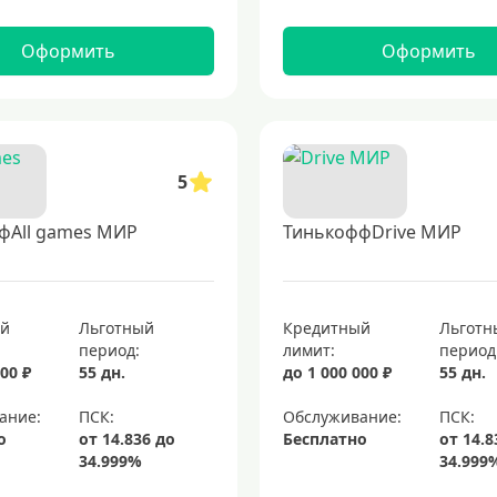
Оформить
Оформить
5
фAll games МИР
ТинькоффDrive МИР
ый
Льготный
Кредитный
Льготн
период:
лимит:
период
00 ₽
55 дн.
до 1 000 000 ₽
55 дн.
ание:
Обслуживание:
о
Бесплатно