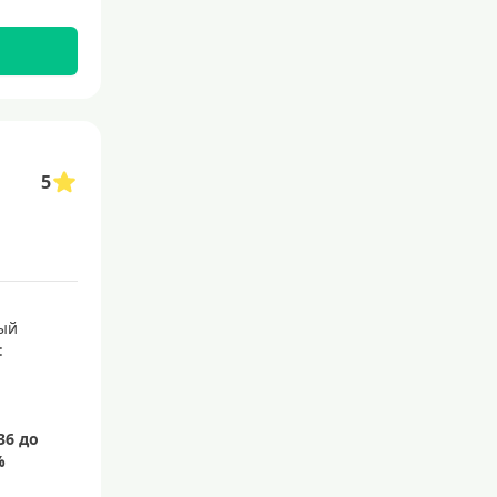
Без посещения банка
Без электронной почты
С бесплатным обслуживанием
С овердрафтом
С процентом на остаток
5
С низким процентом
Без процентов
Доступные
Сумма (рублей)
ый
:
5000 руб
10000 руб
15000 руб
20000 руб