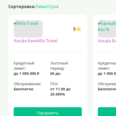
кредитные карты без отказа: доступные предложения для каждого.
Сортировка:
Лимит
Срок
кредитные карты с льготным периодом
кредитные карты с льготным периодом — это финансовые продукты,
кредитные карты для людей с испорченной кредитной историей
5
кредитные карты, доступные для каждого, предлагаются многими 
кредитные карты с доставкой на дом: удобство и экономия времени
Альфа БанкAlfa Travel
Альфа Б
кредитные карты с периодом 120 дней без начисления процентов
кредитные карты: выберите подходящий вариант
платежные кар
платиновые кредитные карты
мгновенные кредитные карты
Кредитный
Льготный
Кредитн
лимит:
период:
лимит:
до 1 000 000 ₽
60 дн.
до 1 000 0
Обслуживание:
Обслужив
Бесплатно
Бесплатн
Оформить