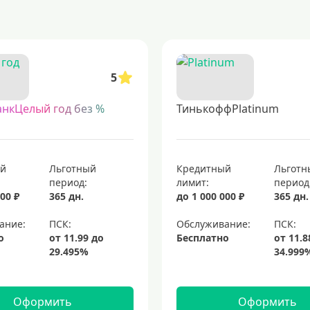
 получите одобрение быстро и без лишних проверок. идеальный вариант д
 которые позволяют пользоваться заемными средствами без начисления пр
5
банками. такие продукты часто имеют упрощенные условия оформления и 
. заказывайте онлайн, получайте пластик прямо к вам. быстрое оформлени
анкЦелый год без %
ТинькоффPlatinum
кредитные карты с возвратом части потраченных средств
топовые кр
ты visa для кредитных средств
элитные кредитные карты
кредитные 
ый
Льготный
Кредитный
Льготн
период:
лимит:
период
00 ₽
365 дн.
до 1 000 000 ₽
365 дн.
ание:
Обслуживание:
о
Бесплатно
Оформить
Оформить