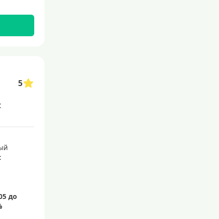
110 дней
120 дней
145 дней
150 дней
180 дней
200 дней
5
240 дней
с
На 365 дней
Преимущества
ый
:
С большим лимитом
По почте
Со снятием наличных
С доставкой на дом