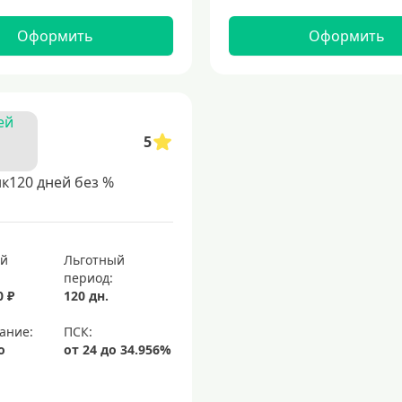
Оформить
Оформить
5
к120 дней без %
ый
Льготный
период:
0 ₽
120 дн.
ание:
о