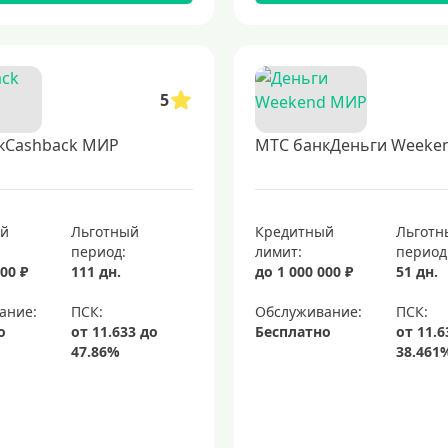
5
кCashback МИР
МТС банкДеньги Weeke
ый
Льготный
Кредитный
Льготн
период:
лимит:
период
00 ₽
111 дн.
до 1 000 000 ₽
51 дн.
ание:
Обслуживание:
о
Бесплатно