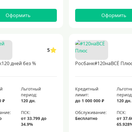
Оформить
Оформить
5
120 дней без %
Росбанк#120наВСЁ Плю
ый
Льготный
Кредитный
Льготн
период:
лимит:
период
0 ₽
120 дн.
до 1 000 000 ₽
120 дн.
ание:
Обслуживание:
о
Бесплатно