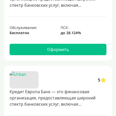
600000 руб
спектр банковских услуг, включая...
700000 руб
1000000 руб
С небольшим лимитом
Обслуживание:
Бесплатно
С большим лимитом
Безлимитные
Оформить
Тип карты
Mastercard
Visa
5
Visa Classic
Кредит Европа Банк — это финансовая
UnionPay
организация, предоставляющая широкий
Мир
спектр банковских услуг, включая...
Премиум