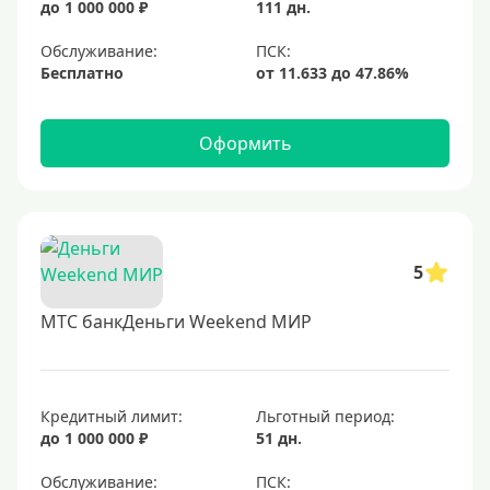
до 1 000 000 ₽
111 дн.
Для путешествий
Обслуживание:
Условия
Бесплатно
За 5 минут
Оформить
За 15 минут
В день обращения
Моментальные
Экспресс
5
Карты, доступные каждому
МТС банкДеньги Weekend МИР
С открытыми просрочками
Кредит без проверки кредитной истории.
С плохой КИ
Кредитный лимит:
Льготный период:
до 1 000 000 ₽
51 дн.
Со 100 процентным одобрением
Без отказа
Обслуживание: