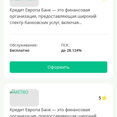
30000 руб
40000 руб
Кредит Европа Банк — это финансовая
организация, предоставляющая широкий
50000 руб
спектр банковских услуг, включая...
60000 руб
70000 руб
80000 руб
Обслуживание:
Бесплатно
100000 руб
150000 руб
Оформить
200000 руб
250000 руб
300000 руб
350000 руб
5
400000 руб
500000 руб
Кредит Европа Банк — это финансовая
организация, предоставляющая широкий