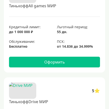
ТинькоффAll games МИР
Кредитный лимит:
Льготный период:
до 1 000 000 ₽
55 дн.
Обслуживание:
Бесплатно
Оформить
5
ТинькоффDrive МИР