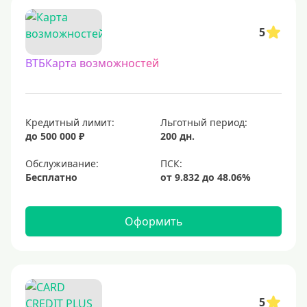
С бесплатным обслуживанием
5
С овердрафтом
ВТБКарта возможностей
С процентом на остаток
С низким процентом
Без процентов
Кредитный лимит:
Льготный период:
Доступные
до 500 000 ₽
200 дн.
Обслуживание:
Сумма (рублей)
Бесплатно
5000 руб
10000 руб
Оформить
15000 руб
20000 руб
25000 руб
5