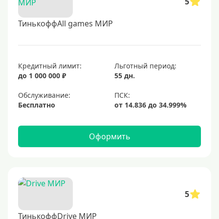
5
ТинькоффAll games МИР
Кредитный лимит:
Льготный период:
до 1 000 000 ₽
55 дн.
Обслуживание:
Бесплатно
Оформить
5
ТинькоффDrive МИР