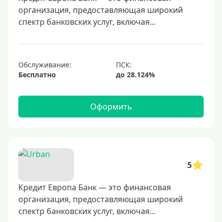
организация, предоставляющая широкий
600000 руб
спектр банковских услуг, включая...
700000 руб
1000000 руб
С небольшим лимитом
Обслуживание:
Бесплатно
С большим лимитом
Безлимитные
Оформить
Тип карты
Mastercard
Visa
5
Visa Classic
Кредит Европа Банк — это финансовая
UnionPay
организация, предоставляющая широкий
Мир
спектр банковских услуг, включая...
Премиум