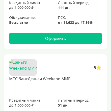
Для покупок
Кредитный лимит:
Льготный период:
до 1 000 000 ₽
111 дн.
Для путешествий
Обслуживание:
Условия
Бесплатно
За 5 минут
Оформить
За 15 минут
В день обращения
Моментальные
Экспресс
5
Карты, доступные каждому
МТС банкДеньги Weekend МИР
С открытыми просрочками
Кредит без проверки кредитной истории.
С плохой КИ
Кредитный лимит:
Льготный период:
до 1 000 000 ₽
51 дн.
Со 100 процентным одобрением