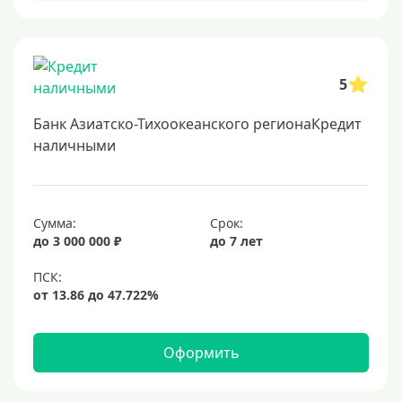
Онлайн заявка
Заявка во все банки
5
Способы выдачи
Банк Азиатско-Тихоокеанского регионаКредит
Не выходя из дома
наличными
С доставкой на дом
Наличными
Сумма:
Срок:
Онлайн на карту
до 3 000 000 ₽
до 7 лет
Валюта
В долларах США
В евро
Оформить
Заемщики