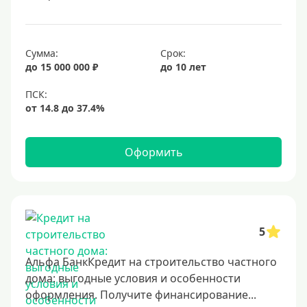
Под залог недвижимости
Срок
Сумма:
Срок:
до 15 000 000 ₽
до 10 лет
Долгосрочные
Год
2 года
3 года
Оформить
4 года
5 лет
6 лет
7 лет
5
8 лет
Альфа БанкКредит на строительство частного
9 лет
дома: выгодные условия и особенности
оформления. Получите финансирование...
10 лет