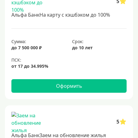
5
Студентам
С 18 лет
Альфа БанкНа карту с кэшбэком до 100%
С 19 лет
С 20 лет
С 21 года
Сумма:
Срок:
до 7 500 000 ₽
до 10 лет
С 22 лет
С 23 лет
В декрете
Оформить
Обеспечение
С обеспечением
Без обеспечения
Без залога
5
В банке под залог
Альфа БанкЗаем на обновление жилья