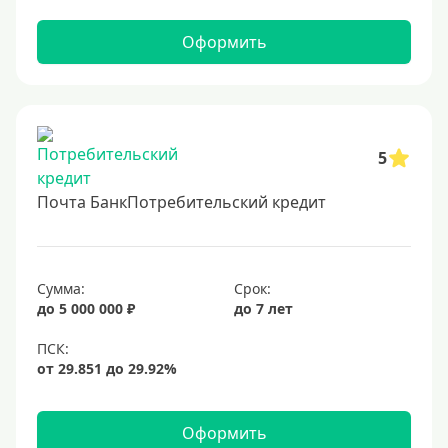
2 миллиона
Оформить
2500000 руб
3 млн
3500000 руб
4 миллиона
5
4500000 руб
Почта БанкПотребительский кредит
5 млн
5500000 руб
6 млн
Сумма:
Срок:
до 5 000 000 ₽
до 7 лет
6500000 руб
7 миллионов
8 миллионов
9000000 руб
Оформить
10 млн