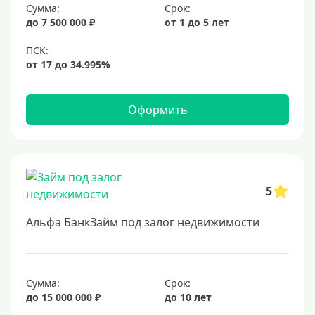
Сумма:
Срок:
6,5%
до 7 500 000 ₽
от 1 до 5 лет
6,9%
7%
8%
9%
Оформить
10%
11%
12%
5
13%
14%
Альфа БанкЗайм под залог недвижимости
15%
16%
17%
Сумма:
Срок:
до 15 000 000 ₽
до 10 лет
18%