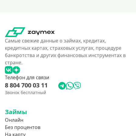
160000 руб
180000 руб
200000 руб
250000 руб
Самые свежие данные о займах, кредитах,
кредитных картах, страховых услугах, процедуре
300000 руб
банкротства и других финансовых инструментах в
350 тысяч
стране.
400000 руб
Телефон для связи
4500000 руб
8 804 700 03 11
500000 руб
Звонок бесплатный
550000 руб
600 тысяч
Займы
650000 руб
Онлайн
700000 руб
Без процентов
На карту
750000 руб