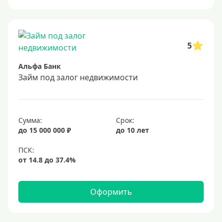
13%
14%
15%
5
16%
Альфа Банк
17%
Займ под залог недвижимости
18%
19%
Сумма:
Срок:
20%
до 15 000 000 ₽
до 10 лет
Сумма
Большие
На маленькую сумму
Оформить
Больше миллиона (руб)