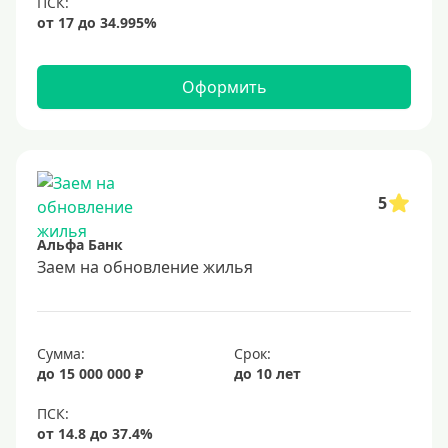
Обеспечение
С обеспечением
Оформить
Без обеспечения
Без залога
В банке под залог
5
Под залог недвижимости
Альфа Банк
Срок
Заем на обновление жилья
Долгосрочные
Год
Сумма:
Срок:
2 года
до 15 000 000 ₽
до 10 лет
3 года
4 года