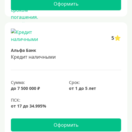
Оформить
Ставка
Низкий процент
4%
5
5%
Альфа Банк
6%
Кредит наличными
6,5%
6,9%
Сумма:
Срок:
7%
до 7 500 000 ₽
от 1 до 5 лет
8%
9%
10%
11%
Оформить
12%