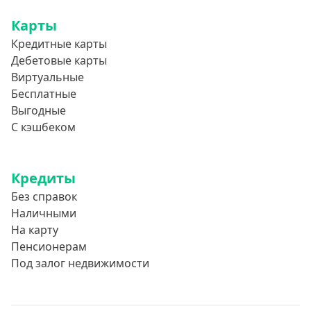
Строительство дома
Карты
Газификацию
Кредитные карты
Лечение
Дебетовые карты
Стоматология
Виртуальные
Бесплатные
Неотложные нужды
Выгодные
Образование
С кэшбеком
Обучение за рубежом
Отдых
Кредиты
Свадьбы
Без справок
Нецелевые кредиты
Наличными
На карту
Целевые кредиты
Пенсионерам
Ремонт автомобиля
Под залог недвижимости
Погашение текущих кредитов
Рефинансирование