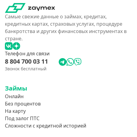
4500000 руб
500000 руб
Самые свежие данные о займах, кредитах,
550000 руб
кредитных картах, страховых услугах, процедуре
банкротства и других финансовых инструментах в
600 тысяч
стране.
650000 руб
700000 руб
Телефон для связи
8 804 700 03 11
750000 руб
Звонок бесплатный
800000 руб
850000 руб
Займы
900000 руб
Онлайн
950000 руб
Без процентов
На карту
Целевые
Под залог ПТС
Сложности с кредитной историей
Ремонт