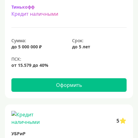
100 миллионов
Тинькофф
Кредит наличными
Меньше 1 млн (руб)
10000 руб
Сумма:
Срок:
15000 руб
до 5 000 000 ₽
до 5 лет
18000 руб
20 тысяч
25000 руб
30 тысяч
Оформить
40000 руб
50 тысяч
60000 руб
70000 руб
5
75000 руб
УБРиР