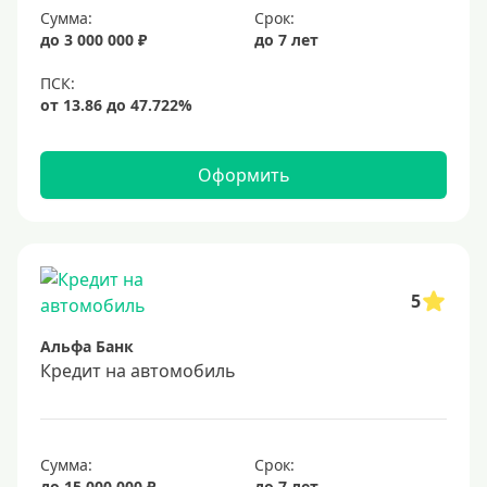
Онлайн на карту
Сумма:
Срок:
до 3 000 000 ₽
до 7 лет
Валюта
В долларах США
В евро
Оформить
Заемщики
Военнослужащим
Для бюджетников и госслужащих
5
Для зарплатных клиентов
Альфа Банк
Иностранным гражданам
Кредит на автомобиль
Гражданам СНГ
Без прописки
Сумма:
Срок:
Безработным
до 15 000 000 ₽
до 7 лет