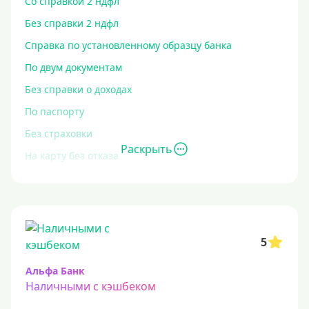
Со справкой 2 ндфл
Без справки 2 ндфл
Справка по установленному образцу банка
По двум документам
Без справки о доходах
По паспорту
Без страховки
Раскрыть
На карту без отказа
Без отказа
В день обращения
С высокой кредитной нагрузкой
5
Экспресс
За час
Альфа Банк
Наличными с кэшбеком
Быстрые