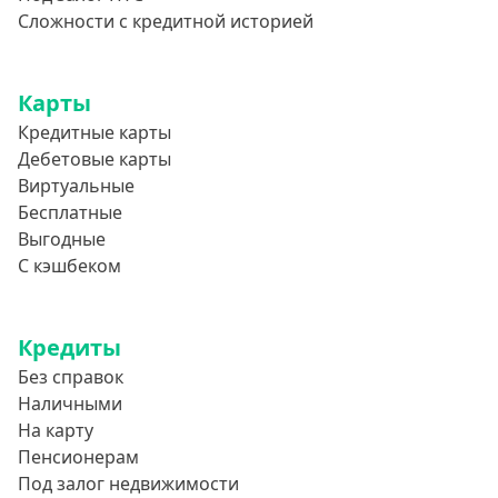
800000 руб
Сложности с кредитной историей
850000 руб
900000 руб
Карты
950000 руб
Кредитные карты
Дебетовые карты
Целевые
Виртуальные
Бесплатные
Ремонт
Выгодные
Строительство дома
С кэшбеком
Газификацию
Лечение
Кредиты
Стоматология
Без справок
Наличными
Неотложные нужды
На карту
Образование
Пенсионерам
Обучение за рубежом
Под залог недвижимости