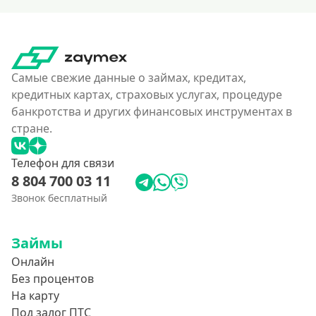
160000 руб
180000 руб
200000 руб
250000 руб
Самые свежие данные о займах, кредитах,
кредитных картах, страховых услугах, процедуре
300000 руб
банкротства и других финансовых инструментах в
350 тысяч
стране.
400000 руб
Телефон для связи
4500000 руб
8 804 700 03 11
500000 руб
Звонок бесплатный
550000 руб
600 тысяч
Займы
650000 руб
Онлайн
700000 руб
Без процентов
На карту
750000 руб
Под залог ПТС