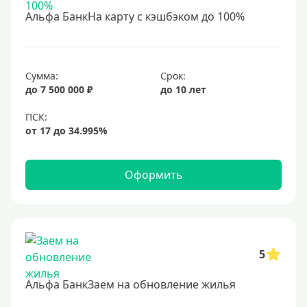
С 18 лет
Альфа БанкНа карту с кэшбэком до 100%
С 19 лет
С 20 лет
С 21 года
Сумма:
Срок:
до 7 500 000 ₽
до 10 лет
С 22 лет
С 23 лет
В декрете
Оформить
Обеспечение
С обеспечением
Без обеспечения
Без залога
5
В банке под залог
Альфа БанкЗаем на обновление жилья
Под залог недвижимости