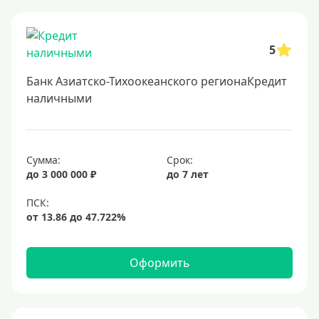
Онлайн заявка
Заявка во все банки
5
Способы выдачи
Банк Азиатско-Тихоокеанского регионаКредит
Не выходя из дома
наличными
С доставкой на дом
Наличными
Сумма:
Срок:
Онлайн на карту
до 3 000 000 ₽
до 7 лет
Валюта
В долларах США
В евро
Оформить
Заемщики