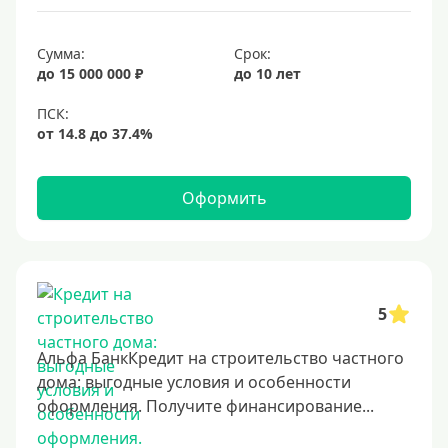
Срок
Сумма:
Срок:
до 15 000 000 ₽
до 10 лет
Долгосрочные
Год
2 года
3 года
Оформить
4 года
5 лет
6 лет
7 лет
5
8 лет
Альфа БанкКредит на строительство частного
9 лет
дома: выгодные условия и особенности
оформления. Получите финансирование...
10 лет
15 лет