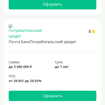
2 миллиона
Оформить
2500000 руб
3 млн
3500000 руб
4 миллиона
5
4500000 руб
Почта БанкПотребительский кредит
5 млн
5500000 руб
6 млн
Сумма:
Срок:
до 5 000 000 ₽
до 7 лет
6500000 руб
7 миллионов
8 миллионов
9000000 руб
Оформить
10 млн