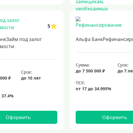
5
анкЗайм под залог
Альфа БанкРефинансир
мости
Сумма:
Срок:
до 7 500 000 ₽
до 7 л
Срок:
 000 ₽
до 10 лет
Оформить
Оформить