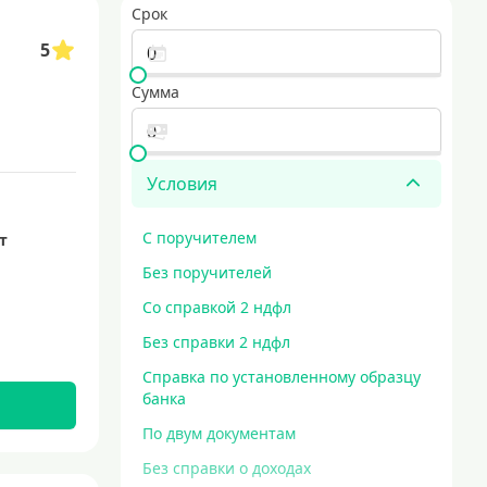
Срок
аем наличными для любых ваших потребностей
срочный кредит
5
Сумма
Условия
С поручителем
ет
Без поручителей
Со справкой 2 ндфл
Без справки 2 ндфл
Справка по установленному образцу
банка
По двум документам
Без справки о доходах