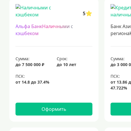
кредиты для самозанятых
кредит на ремонт
кредиты на 5 лет
5
подбор кредита
Альфа БанкНаличными с
Банк Ази
кэшбеком
региона
Сумма:
Срок:
Сумма:
до 7 500 000 ₽
до 10 лет
до 3 000 0
Оформить