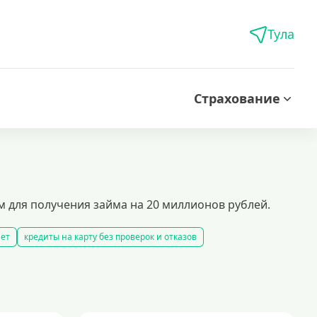
Тула
Страхование
 для получения займа на 20 миллионов рублей.
нет
кредиты на карту без проверок и отказов
дитов
лучшие предложения по кредитованию
рублей
кредиты безработным
кредит 100000 рублей
иты с 18 лет
кредит на 200000 рублей
рование строительства жилого объекта
кредиты без залога