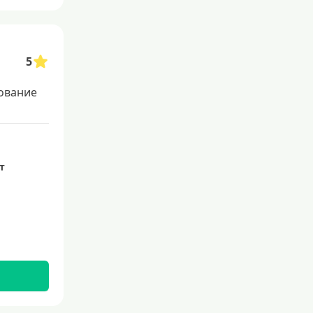
Льготные для физических лиц
Самые выгодные
Онлайн заявка
5
Заявка во все банки
ование
Способы выдачи
Не выходя из дома
ет
С доставкой на дом
Наличными
Онлайн на карту
Валюта
В долларах США
В евро