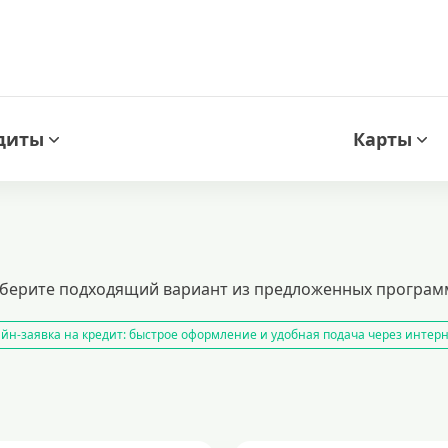
диты
Карты
ыберите подходящий вариант из предложенных программ
йн-заявка на кредит: быстрое оформление и удобная подача через интер
нспортного средства
кредитный калькулятор
рефинансирование кре
з подтверждения дохода
кредиты пенсионерам
кредиты на 1000000 
ые предложения и условия оформления
кредит на 500000 рублей
кред
 кредит сразу в несколько банков
образовательные кредиты
финанси