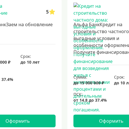
5
анкЗаем на обновление
Альфа БанкКредит на
строительство частного
выгодные условия и
особенности оформлен
Получите финансировани
Срок:
 000 ₽
до 10 лет
Сумма:
Срок:
до 15 000 000 ₽
до 10 
Оформить
Оформить