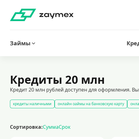
Займы
Кре
Кредиты 20 млн
Кредит 20 млн рублей доступен для оформления. В
кредиты наличными
онлайн-займы на банковскую карту
онла
займы под залог недвижимости
автокредитование под залог тра
кредиты для лиц с испорченной кредитной историей
кредиты бе
Сортировка:
Сумма
Срок
кредит на 300000 рублей
кредит на 2 миллиона рублей: выгодн
выгодные кредиты с минимальными ставками
подача заявки на