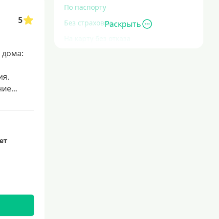
По паспорту
5
Без страховки
Раскрыть
На карту без отказа
 дома:
Без отказа
В день обращения
ия.
С высокой кредитной нагрузкой
е...
Экспресс
За час
Быстрые
лет
С действующим кредитом
С просрочками
Без кредитной истории
Сложности с кредитной историей
Со 100 процентным одобрением