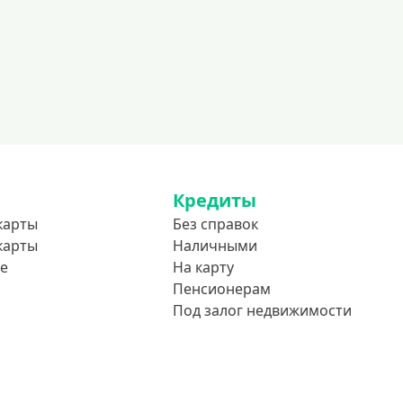
До 85 лет
Студентам
С 18 лет
С 19 лет
С 20 лет
С 21 года
С 22 лет
Кредиты
карты
Без справок
С 23 лет
карты
Наличными
В декрете
е
На карту
Пенсионерам
Обеспечение
Под залог недвижимости
С обеспечением
Без обеспечения
Без залога