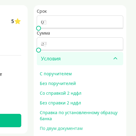
рование строительства жилого объекта
кредиты без залога
Срок
аем наличными для любых ваших потребностей
срочный кредит
5
Сумма
Условия
С поручителем
ет
Без поручителей
Со справкой 2 ндфл
Без справки 2 ндфл
Справка по установленному образцу
банка
По двум документам