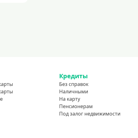
До 80 лет
До 85 лет
Студентам
С 18 лет
С 19 лет
С 20 лет
С 21 года
С 22 лет
Кредиты
карты
Без справок
С 23 лет
карты
Наличными
В декрете
е
На карту
Пенсионерам
Обеспечение
Под залог недвижимости
С обеспечением
Без обеспечения