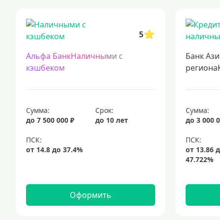
выгодные кредиты с минимальными ставками
подача заявки на
кредиты для самозанятых
кредит на ремонт
кредиты на 5 лет
5
подбор кредита
Альфа БанкНаличными с
Банк Ази
кэшбеком
региона
Сумма:
Срок:
Сумма:
до 7 500 000 ₽
до 10 лет
до 3 000 0
Оформить