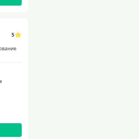
Со 100 процентным одобрением
Льготные для физических лиц
Самые выгодные
Онлайн заявка
5
Заявка во все банки
ование
Способы выдачи
Не выходя из дома
ет
С доставкой на дом
Наличными
Онлайн на карту
Валюта
В долларах США