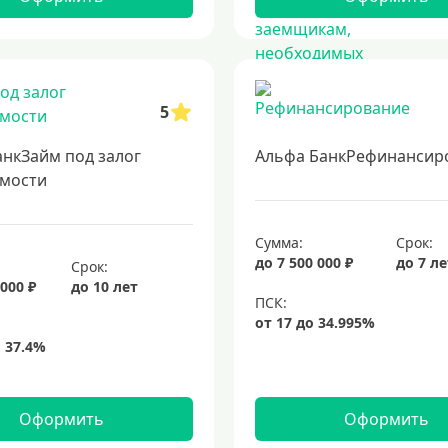
5
анкЗайм под залог
Альфа БанкРефинансир
мости
Сумма:
Срок:
до 7 500 000 ₽
до 7 л
Срок:
 000 ₽
до 10 лет
Оформить
Оформить