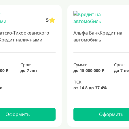
 кредит сразу в несколько банков
образовательные кредиты
финанси
кредит на 3 года
потребительские кредиты
кредит за 5 минут
з
5
атско-Тихоокеанского
Альфа БанкКредит на
Кредит наличными
автомобиль
Срок:
Сумма:
Срок:
00 ₽
до 7 лет
до 15 000 000 ₽
до 7 л
Оформить
Оформить