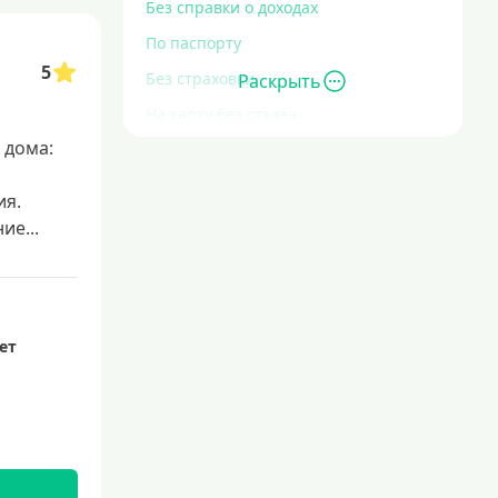
Без справки о доходах
По паспорту
5
Без страховки
Раскрыть
На карту без отказа
 дома:
Без отказа
В день обращения
ия.
С высокой кредитной нагрузкой
е...
Экспресс
За час
Быстрые
лет
С действующим кредитом
С просрочками
Без кредитной истории
Сложности с кредитной историей