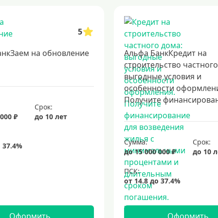
5
анкЗаем на обновление
Альфа БанкКредит на
строительство частного
выгодные условия и
особенности оформлен
Получите финансировани
Срок:
 000 ₽
до 10 лет
Сумма:
Срок:
до 15 000 000 ₽
до 10 
Оформить
Оформить