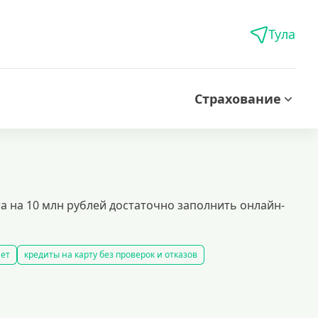
Тула
Страхование
а на 10 млн рублей достаточно заполнить онлайн-
нет
кредиты на карту без проверок и отказов
дитов
лучшие предложения по кредитованию
рублей
кредиты безработным
кредит 100000 рублей
иты с 18 лет
кредит на 200000 рублей