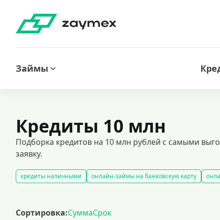
Займы
Кре
Кредиты 10 млн
Подборка кредитов на 10 млн рублей с самыми выго
заявку.
кредиты наличными
онлайн-займы на банковскую карту
онла
займы под залог недвижимости
автокредитование под залог тра
кредиты для лиц с испорченной кредитной историей
кредиты бе
Сортировка:
Сумма
Срок
кредит на 300000 рублей
кредит на 2 миллиона рублей: выгодн