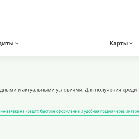
диты
Карты
дными и актуальными условиями. Для получения кредит
йн-заявка на кредит: быстрое оформление и удобная подача через интер
нспортного средства
кредитный калькулятор
рефинансирование кре
з подтверждения дохода
кредиты пенсионерам
кредиты на 1000000 
ые предложения и условия оформления
кредит на 500000 рублей
кред