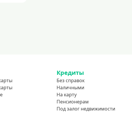
До 80 лет
До 85 лет
Студентам
С 18 лет
С 19 лет
С 20 лет
С 21 года
С 22 лет
Кредиты
карты
Без справок
С 23 лет
карты
Наличными
В декрете
е
На карту
Пенсионерам
Обеспечение
Под залог недвижимости
С обеспечением
Без обеспечения