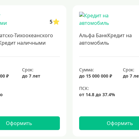
 кредит сразу в несколько банков
образовательные кредиты
финанси
кредит на 3 года
потребительские кредиты
кредит за 5 минут
з
5
атско-Тихоокеанского
Альфа БанкКредит на
Кредит наличными
автомобиль
Срок:
Сумма:
Срок:
00 ₽
до 7 лет
до 15 000 000 ₽
до 7 л
Оформить
Оформить