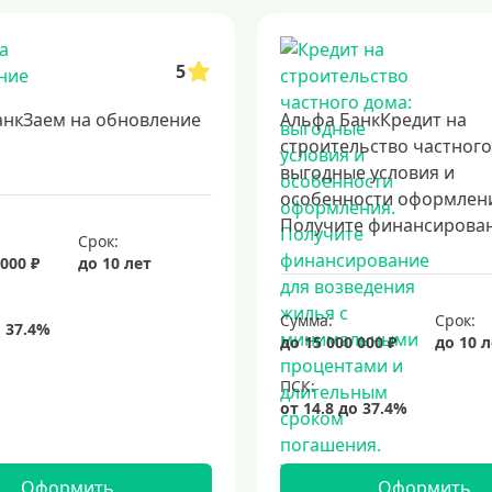
5
анкЗаем на обновление
Альфа БанкКредит на
строительство частного
выгодные условия и
особенности оформлен
Получите финансировани
Срок:
 000 ₽
до 10 лет
Сумма:
Срок:
до 15 000 000 ₽
до 10 
Оформить
Оформить