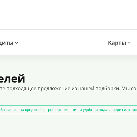
диты
Карты
елей
ите подходящее предложение из нашей подборки. Мы со
йн-заявка на кредит: быстрое оформление и удобная подача через интер
нспортного средства
кредитный калькулятор
рефинансирование кре
з подтверждения дохода
кредиты пенсионерам
кредиты на 1000000 
ые предложения и условия оформления
кредит на 500000 рублей
кред