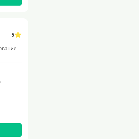
Со 100 процентным одобрением
Льготные для физических лиц
Самые выгодные
Онлайн заявка
5
Заявка во все банки
ование
Способы выдачи
Не выходя из дома
ет
С доставкой на дом
Наличными
Онлайн на карту
Валюта
В долларах США