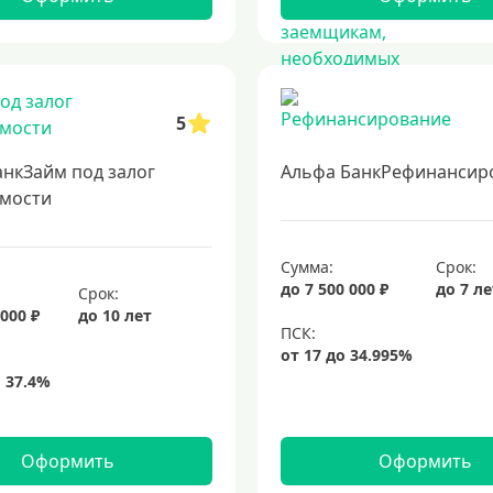
5
анкЗайм под залог
Альфа БанкРефинансир
мости
Сумма:
Срок:
до 7 500 000 ₽
до 7 л
Срок:
 000 ₽
до 10 лет
Оформить
Оформить