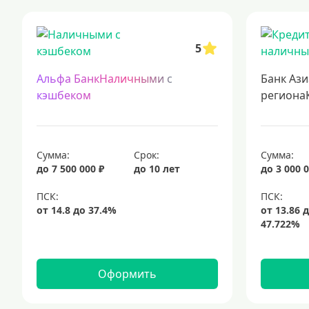
выгодные кредиты с минимальными ставками
подача заявки на
кредиты для самозанятых
кредит на ремонт
кредиты на 5 лет
5
подбор кредита
Альфа БанкНаличными с
Банк Ази
кэшбеком
региона
Сумма:
Срок:
Сумма:
до 7 500 000 ₽
до 10 лет
до 3 000 0
Оформить