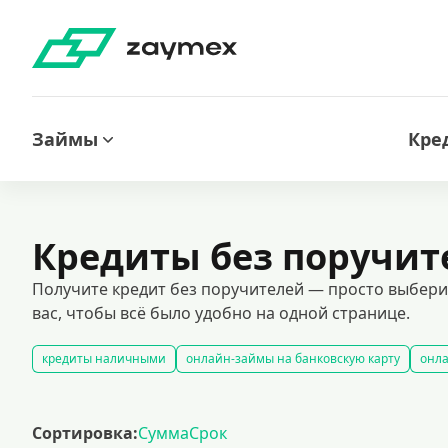
Займы
Кре
Кредиты без поручит
Получите кредит без поручителей — просто выбер
вас, чтобы всё было удобно на одной странице.
кредиты наличными
онлайн-займы на банковскую карту
онла
займы под залог недвижимости
автокредитование под залог тра
кредиты для лиц с испорченной кредитной историей
кредиты бе
Сортировка:
Сумма
Срок
кредит на 300000 рублей
кредит на 2 миллиона рублей: выгодн