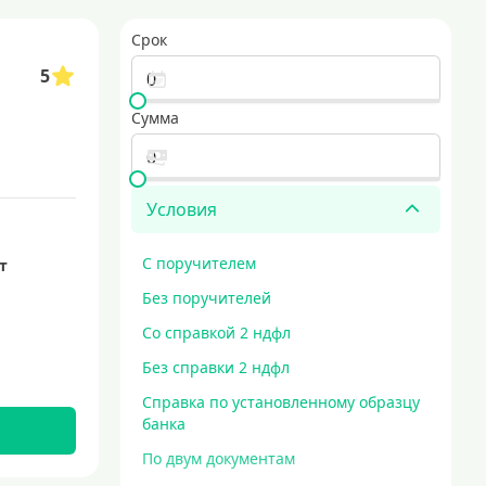
рование строительства жилого объекта
кредиты без залога
Срок
аем наличными для любых ваших потребностей
срочный кредит
5
Сумма
Условия
С поручителем
ет
Без поручителей
Со справкой 2 ндфл
Без справки 2 ндфл
Справка по установленному образцу
банка
По двум документам