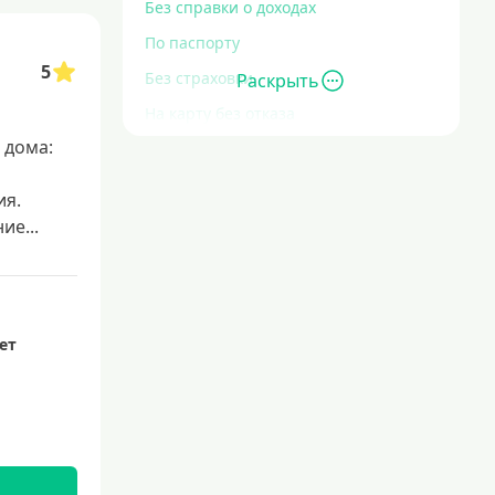
Без справки о доходах
По паспорту
5
Без страховки
Раскрыть
На карту без отказа
 дома:
Без отказа
В день обращения
ия.
С высокой кредитной нагрузкой
е...
Экспресс
За час
Быстрые
лет
С действующим кредитом
С просрочками
Без кредитной истории
Сложности с кредитной историей