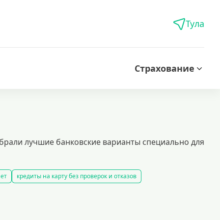
Тула
Страхование
брали лучшие банковские варианты специально для
нет
кредиты на карту без проверок и отказов
дитов
лучшие предложения по кредитованию
рублей
кредиты безработным
кредит 100000 рублей
иты с 18 лет
кредит на 200000 рублей