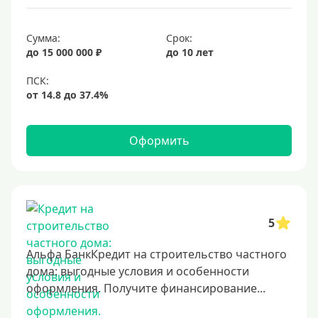
Срок
Сумма:
Срок:
до 15 000 000 ₽
до 10 лет
Долгосрочные
Год
2 года
3 года
Оформить
4 года
5 лет
6 лет
7 лет
5
8 лет
Альфа БанкКредит на строительство частного
9 лет
дома: выгодные условия и особенности
оформления. Получите финансирование...
10 лет
15 лет