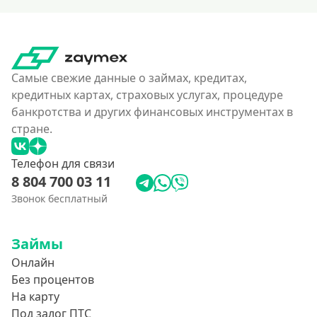
160000 руб
180000 руб
200000 руб
250000 руб
Самые свежие данные о займах, кредитах,
кредитных картах, страховых услугах, процедуре
300000 руб
банкротства и других финансовых инструментах в
350 тысяч
стране.
400000 руб
Телефон для связи
4500000 руб
8 804 700 03 11
500000 руб
Звонок бесплатный
550000 руб
600 тысяч
Займы
650000 руб
Онлайн
700000 руб
Без процентов
На карту
750000 руб
Под залог ПТС