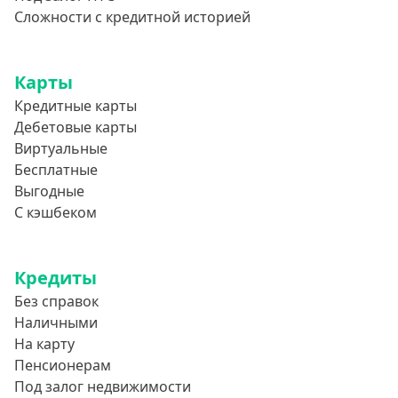
800000 руб
Сложности с кредитной историей
850000 руб
900000 руб
Карты
950000 руб
Кредитные карты
Дебетовые карты
Целевые
Виртуальные
Бесплатные
Ремонт
Выгодные
Строительство дома
С кэшбеком
Газификацию
Лечение
Кредиты
Стоматология
Без справок
Наличными
Неотложные нужды
На карту
Образование
Пенсионерам
Обучение за рубежом
Под залог недвижимости