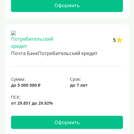
2 миллиона
Оформить
2500000 руб
3 млн
3500000 руб
4 миллиона
5
4500000 руб
Почта БанкПотребительский кредит
5 млн
5500000 руб
6 млн
Сумма:
Срок:
до 5 000 000 ₽
до 7 лет
6500000 руб
7 миллионов
8 миллионов
9000000 руб
Оформить
10 млн