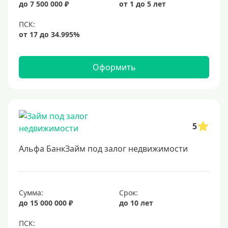
до 7 500 000 ₽
от 1 до 5 лет
6,9%
7%
8%
9%
Оформить
10%
11%
12%
5
13%
14%
Альфа БанкЗайм под залог недвижимости
15%
16%
17%
Сумма:
Срок:
до 15 000 000 ₽
до 10 лет
18%
19%