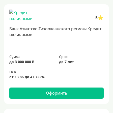
Онлайн заявка
Заявка во все банки
5
Способы выдачи
Банк Азиатско-Тихоокеанского регионаКредит
Не выходя из дома
наличными
С доставкой на дом
Наличными
Сумма:
Срок:
Онлайн на карту
до 3 000 000 ₽
до 7 лет
Валюта
В долларах США
В евро
Оформить
Заемщики