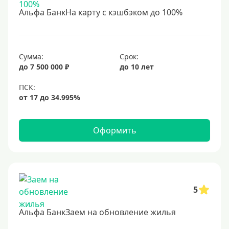
С 18 лет
Альфа БанкНа карту с кэшбэком до 100%
С 19 лет
С 20 лет
С 21 года
Сумма:
Срок:
до 7 500 000 ₽
до 10 лет
С 22 лет
С 23 лет
В декрете
Оформить
Обеспечение
С обеспечением
Без обеспечения
Без залога
5
В банке под залог
Альфа БанкЗаем на обновление жилья
Под залог недвижимости