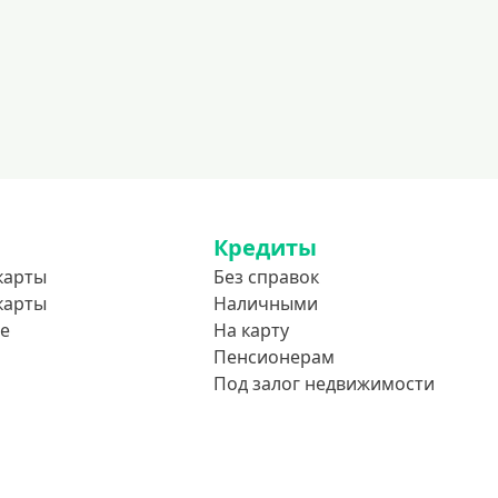
До 85 лет
Студентам
С 18 лет
С 19 лет
С 20 лет
С 21 года
С 22 лет
Кредиты
карты
Без справок
С 23 лет
карты
Наличными
В декрете
е
На карту
Пенсионерам
Обеспечение
Под залог недвижимости
С обеспечением
Без обеспечения
Без залога