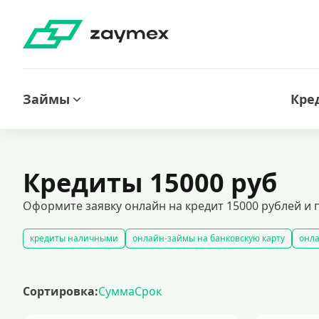
Займы
Кре
Кредиты 15000 руб
Оформите заявку онлайн на кредит 15000 рублей и п
кредиты наличными
онлайн-займы на банковскую карту
онла
займы под залог недвижимости
автокредитование под залог тра
кредиты для лиц с испорченной кредитной историей
кредиты бе
Сортировка:
Сумма
Срок
кредит на 300000 рублей
кредит на 2 миллиона рублей: выгодн
выгодные кредиты с минимальными ставками
подача заявки на