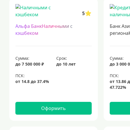
кредиты для самозанятых
кредит на ремонт
кредиты на 5 лет
5
подбор кредита
Альфа БанкНаличными с
Банк Ази
кэшбеком
региона
Сумма:
Срок:
Сумма:
до 7 500 000 ₽
до 10 лет
до 3 000 0
Оформить