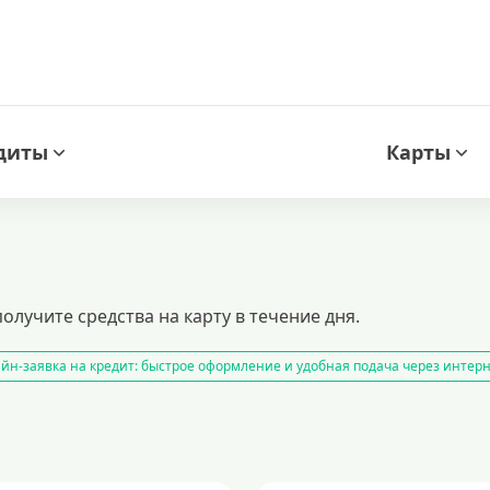
диты
Карты
олучите средства на карту в течение дня.
йн-заявка на кредит: быстрое оформление и удобная подача через интер
нспортного средства
кредитный калькулятор
рефинансирование кре
з подтверждения дохода
кредиты пенсионерам
кредиты на 1000000 
ые предложения и условия оформления
кредит на 500000 рублей
кред
 кредит сразу в несколько банков
образовательные кредиты
финанси