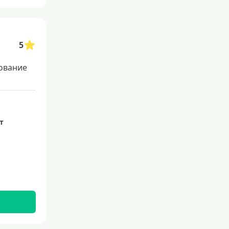
Льготные для физических лиц
Самые выгодные
Онлайн заявка
5
Заявка во все банки
ование
Способы выдачи
Не выходя из дома
ет
С доставкой на дом
Наличными
Онлайн на карту
Валюта
В долларах США
В евро