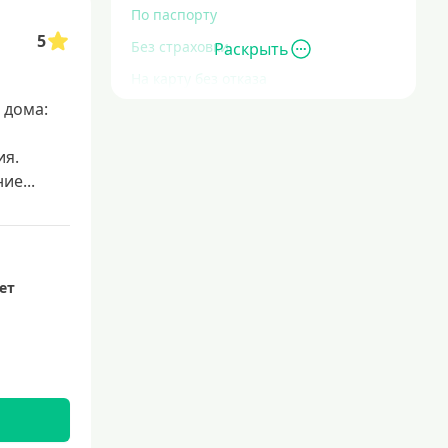
По паспорту
5
Без страховки
Раскрыть
На карту без отказа
 дома:
Без отказа
В день обращения
ия.
С высокой кредитной нагрузкой
е...
Экспресс
За час
Быстрые
лет
С действующим кредитом
С просрочками
Без кредитной истории
Сложности с кредитной историей
Со 100 процентным одобрением