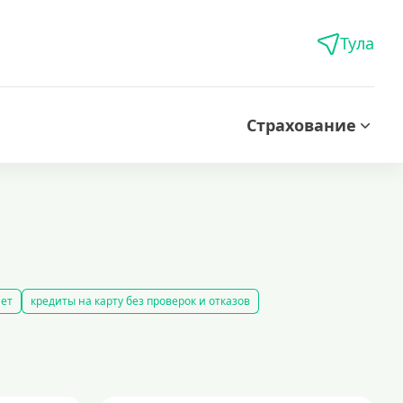
Тула
Страхование
нет
кредиты на карту без проверок и отказов
дитов
лучшие предложения по кредитованию
рублей
кредиты безработным
кредит 100000 рублей
иты с 18 лет
кредит на 200000 рублей
рование строительства жилого объекта
кредиты без залога