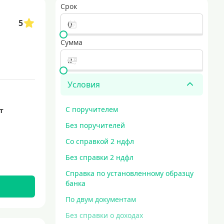
Срок
аем наличными для любых ваших потребностей
срочный кредит
5
Сумма
Условия
С поручителем
ет
Без поручителей
Со справкой 2 ндфл
Без справки 2 ндфл
Справка по установленному образцу
банка
По двум документам
Без справки о доходах