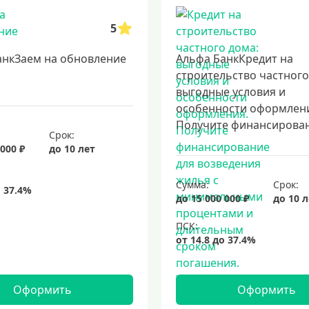
5
анкЗаем на обновление
Альфа БанкКредит на
строительство частного
выгодные условия и
особенности оформлен
Получите финансировани
Срок:
 000 ₽
до 10 лет
Сумма:
Срок:
до 15 000 000 ₽
до 10 
Оформить
Оформить