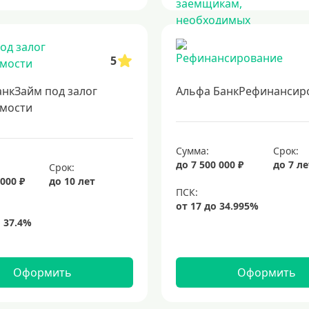
5
анкЗайм под залог
Альфа БанкРефинансир
мости
Сумма:
Срок:
до 7 500 000 ₽
до 7 л
Срок:
 000 ₽
до 10 лет
Оформить
Оформить