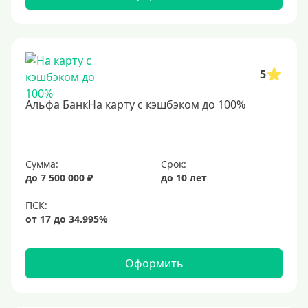
До 75 лет
До 80 лет
До 85 лет
5
Студентам
С 18 лет
Альфа БанкНа карту с кэшбэком до 100%
С 19 лет
С 20 лет
С 21 года
Сумма:
Срок:
до 7 500 000 ₽
до 10 лет
С 22 лет
С 23 лет
В декрете
Оформить
Обеспечение
С обеспечением