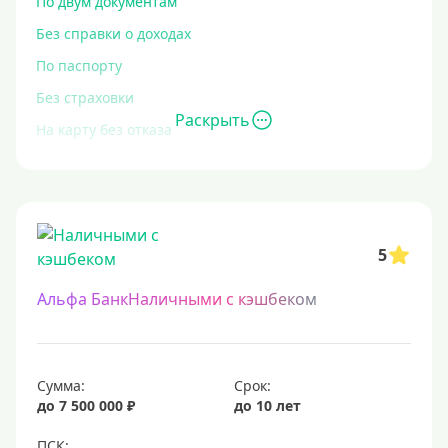
По двум документам
Без справки о доходах
По паспорту
Без страховки
Раскрыть
На карту без отказа
Без отказа
В день обращения
С высокой кредитной нагрузкой
5
Экспресс
За час
Альфа БанкНаличными с кэшбеком
Быстрые
С действующим кредитом
С просрочками
Сумма:
Срок:
до 7 500 000 ₽
до 10 лет
Без кредитной истории