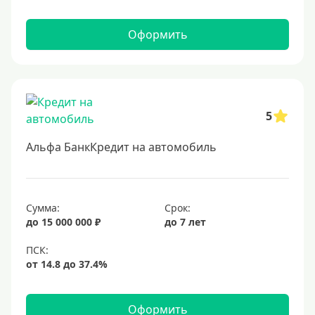
В долларах США
В евро
Оформить
Заемщики
Военнослужащим
5
Для бюджетников и госслужащих
Для зарплатных клиентов
Альфа БанкКредит на автомобиль
Иностранным гражданам
Гражданам СНГ
Сумма:
Срок:
Без прописки
до 15 000 000 ₽
до 7 лет
Безработным
Без стажа работы
Для самозанятых
Пенсионерам
Оформить