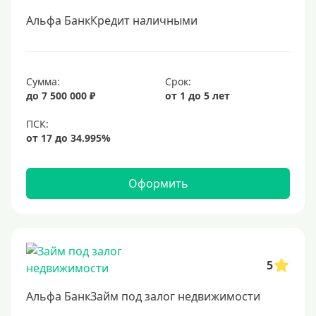
4%
Альфа БанкКредит наличными
5%
6%
Сумма:
Срок:
6,5%
до 7 500 000 ₽
от 1 до 5 лет
6,9%
7%
8%
9%
Оформить
10%
11%
12%
5
13%
14%
Альфа БанкЗайм под залог недвижимости
15%