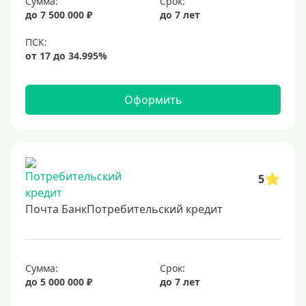
1300000 руб
Сумма:
Срок:
до 7 500 000 ₽
до 7 лет
1500000 руб
1600000 руб
1700000 руб
2 миллиона
Оформить
2500000 руб
3 млн
3500000 руб
4 миллиона
5
4500000 руб
Почта БанкПотребительский кредит
5 млн
5500000 руб
6 млн
Сумма:
Срок:
до 5 000 000 ₽
до 7 лет
6500000 руб