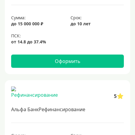
16%
17%
Сумма:
Срок:
до 15 000 000 ₽
до 10 лет
18%
19%
20%
Оформить
Сумма
Большие
На маленькую сумму
5
Больше миллиона (руб)
Альфа БанкРефинансирование
1000000 руб
1200000 руб