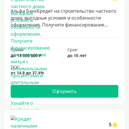
8 лет
Альфа БанкКредит на строительство частного
9 лет
дома: выгодные условия и особенности
оформления. Получите финансирование...
10 лет
15 лет
20 лет
Сумма:
Срок:
25 лет
до 15 000 000 ₽
до 10 лет
30 лет
Месяц
2 месяца
3 месяца
Оформить
6 месяцев
Ставка
5
Низкий процент