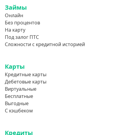
600 тысяч
Займы
650000 руб
Онлайн
700000 руб
Без процентов
На карту
750000 руб
Под залог ПТС
800000 руб
Сложности с кредитной историей
850000 руб
900000 руб
Карты
950000 руб
Кредитные карты
Дебетовые карты
Целевые
Виртуальные
Бесплатные
Ремонт
Выгодные
Строительство дома
С кэшбеком
Газификацию
Лечение
Кредиты