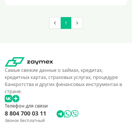
120000 руб
130000 руб
140000 руб
1
150000 руб
160000 руб
180000 руб
200000 руб
250000 руб
Самые свежие данные о займах, кредитах,
кредитных картах, страховых услугах, процедуре
300000 руб
банкротства и других финансовых инструментах в
350 тысяч
стране.
400000 руб
Телефон для связи
4500000 руб
8 804 700 03 11
500000 руб
Звонок бесплатный
550000 руб