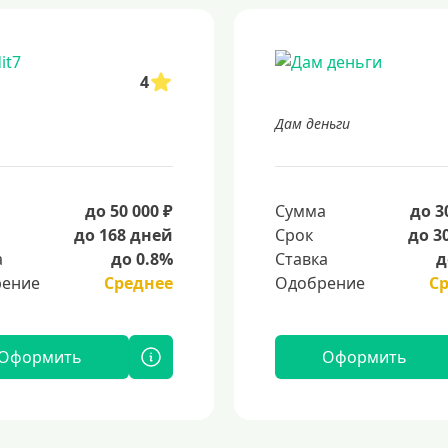
4
Дам деньги
а
до 50 000 ₽
Сумма
до 3
до 168 дней
Срок
до 3
а
до 0.8%
Ставка
д
ение
Среднее
Одобрение
С
Оформить
Оформить