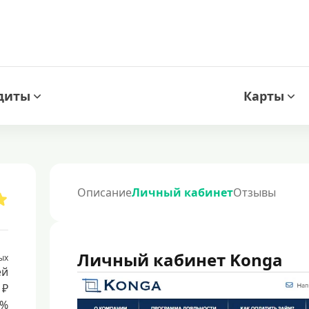
диты
Карты
Описание
Личный кабинет
Отзывы
Личный кабинет Konga
ых
ей
 ₽
5%