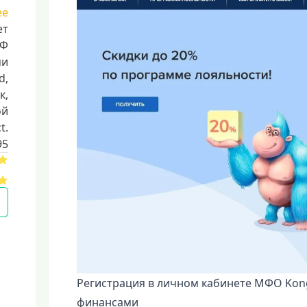
ее
ет
РФ
ми
d,
к,
ой
t.
95
Регистрация в личном кабинете МФО Kong
финансами