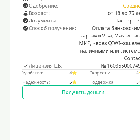
Одобрение:
Средн
Возраст:
от 18 до 75 л
Документы:
Паспорт 
Способ получения:
Оплата банковски
картами Visa, MasterCar
МИР, через QIWI-кошеле
наличными или систем
Contac
Лицензия ЦБ:
№ 16035500074
Удобство:
4
Скорость:
4
Надежность:
5
Поддержка:
5
Получить деньги