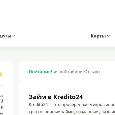
диты
Карты
Описание
Личный кабинет
Отзывы
Займ в Kredito24
ых
ей
Kredito24 — это проверенная микрофина
 ₽
краткосрочные займы, созданные для кли
8%