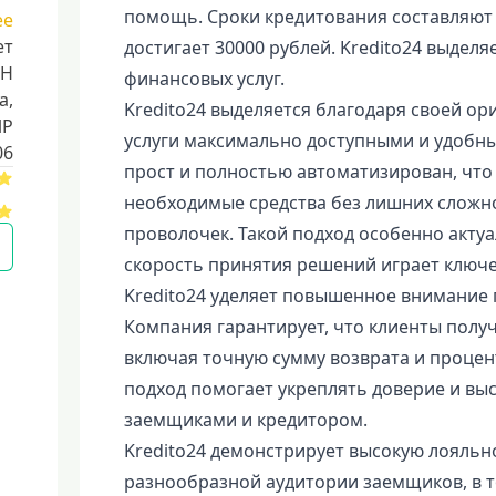
помощь. Сроки кредитования составляют о
ее
ет
достигает 30000 рублей. Kredito24 выделя
НН
финансовых услуг.
a,
Kredito24 выделяется благодаря своей ор
ИР
услуги максимально доступными и удобн
06
прост и полностью автоматизирован, что
необходимые средства без лишних сложно
проволочек. Такой подход особенно актуал
скорость принятия решений играет ключе
Kredito24 уделяет повышенное внимание 
Компания гарантирует, что клиенты полу
включая точную сумму возврата и процент
подход помогает укреплять доверие и вы
заемщиками и кредитором.
Kredito24 демонстрирует высокую лояльно
разнообразной аудитории заемщиков, в 