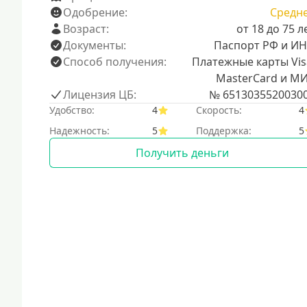
Одобрение:
Средн
Возраст:
от 18 до 75 л
Документы:
Паспорт РФ и И
Способ получения:
Платежные карты Vis
MasterCard и М
Лицензия ЦБ:
№ 6513035520030
Удобство:
4
Скорость:
4
Надежность:
5
Поддержка:
5
Получить деньги