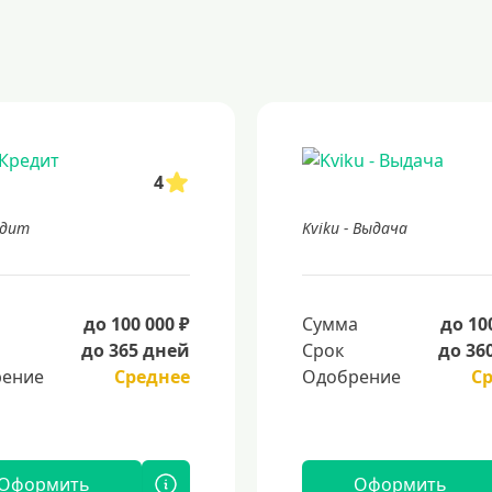
4
едит
Kviku - Выдача
а
до 100 000 ₽
Сумма
до 10
до 365 дней
Срок
до 36
ение
Среднее
Одобрение
С
Оформить
Оформить