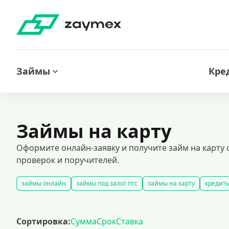
Займы
Кре
Займы на карту
Оформите онлайн-заявку и получите займ на карту
проверок и поручителей.
займы онлайн
займы под залог птс
займы на карту
кредиты
быстрые займы
займы до зарплаты
новые займы
смс займ
долгосрочные займы
популярные займы
лучшие займы
по
Сортировка:
Сумма
Срок
Ставка