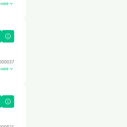
бнее
Без документов
По ИНН
По загранпаспорту
По военному билету
По водительскому удостоверению
По СНИЛСу
000037
Без СНИЛСа
бнее
По паспорту
Без паспорта
По фото
Без фото
Без подтверждения дохода
Без справок и поручителей
Без посредников