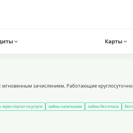
диты
Карты
 с мгновенным зачислением. Работающие круглосуточн
 через портал госуслуги
займы наличными
займы без отказа
бесп
все займы
займы ночью
займы без комиссии
срочные займы на
добрать займ
рейтинг займов
условия выдачи займов
рефинанси