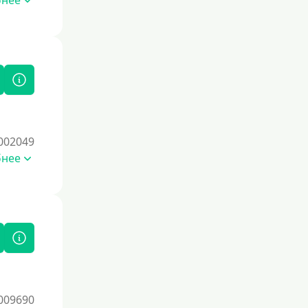
бнее
лимитами, например, кредитные
карты, и погашайте задолженность
вовремя. Проверяйте свою
кредитную историю через бюро
кредитных историй, чтобы
отслеживать изменения и выявлять
возможные ошибки. Избегайте
частых запросов на кредиты, так как
это может негативно сказаться на
вашем рейтинге. Со временем
002049
ответственное финансовое
бнее
поведение поможет восстановить
доверие кредиторов.
Для погашения других кредитов
До зарплаты
Для ИП
Для бизнеса
Документы
009690