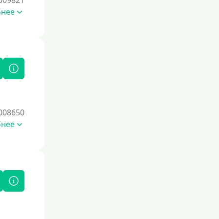
009821
бнее
Процент
Под 1 %
С пролонгацией (продлением)
Под высокий процент
Без комиссии
В рассрочку
008650
бнее
С ежемесячным платежом
Бесплатно
Под низкий процент
Без процентов
Первый кредит без переплаты
Без процентов на 30 дней