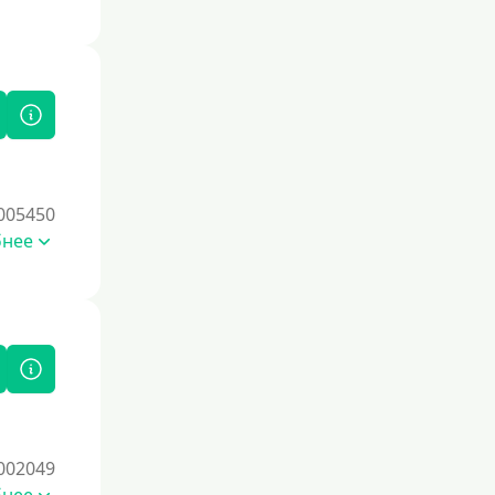
Без залога
Под залог
Под залог недвижимости
Под ПТС по доверенности
Под ПТС мотоцикла
Под ПТС спецтехники
005450
Под ПТС грузового автомобиля
бнее
Авто без ПТС
Цель
На Новый Год
Чтобы улучшить кредитную историю,
начните с регулярных
своевременных платежей по
текущим займам. Используйте
002049
кредитные продукты с небольшими