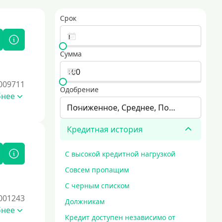
Срок
Сумма
009711
Одобрение
бнее
Пониженное, Среднее, Повышенное
Кредитная история
С высокой кредитной нагрузкой
Совсем пропащим
С черным списком
001243
Должникам
бнее
Кредит доступен независимо от