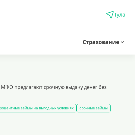
Тула
Страхование
о МФО предлагают срочную выдачу денег без
роцентные займы на выгодных условиях
срочные займы
 карту за 15 минут
оформить срочный займ в россии
рование займов
калькулятор займов