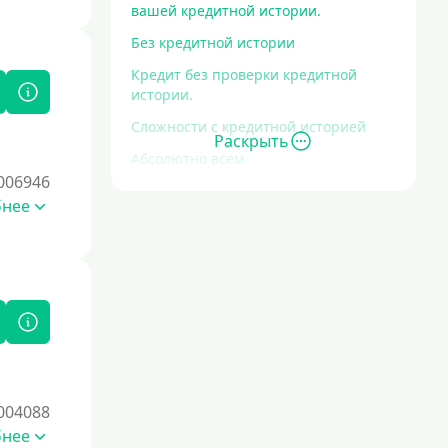
вашей кредитной истории.
Без кредитной истории
Кредит без проверки кредитной
истории.
Сложности с кредитной историей
Раскрыть
Абсолютно всем
006946
Без проверок
бнее
Со 100% одобрением
Без отказа
На карту без отказа
С просрочками
Залог
004088
Под залог ПТС
бнее