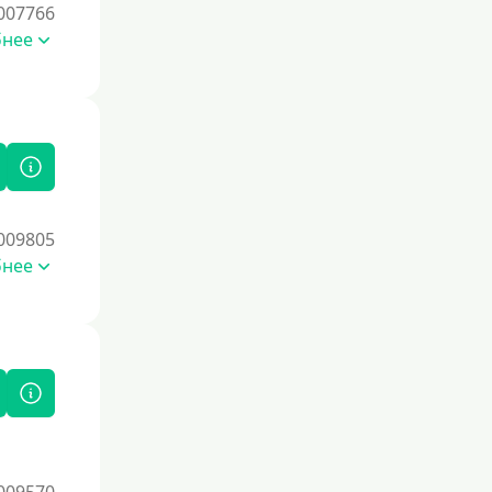
Под 0 %
007766
бнее
Условия
С опцией досрочного погашения
части долга
Без страховок и комиссий
Со страховкой
009805
Повторный
бнее
Надежные
Без обмана
Без предоплат
Без электронной почты
С автоматическим одобрением
Без номера телефона
На телефон